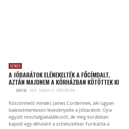
SZÍNES
A JÓBARÁTOK ELÉNEKELTÉK A FŐCÍMDALT,
AZTÁN MAJDNEM A KÓRHÁZBAN KÖTÖTTEK KI
CHEESE
2021. JÚNIUS 17. CSÜTÖRTÖK
Köszönhető mindez James Cordennek, aki ugyan
balesetmentesen levezényelte a Jóbarátok: Újra
együtt nosztalgiatalálkozót, de még korábban
kapott egy délutánt a színészekkel. Furikázta a