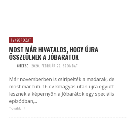
TV/SOROZAT
MOST MÁR HIVATALOS, HOGY ÚJRA
ÖSSZEÜLNEK A JÓBARÁTOK
CHEESE
2020. FEBRUÁR 22. SZOMBAT
Már novemberben is csiripelték a madarak, de
most már tuti. 16 év kihagyás után újra együtt
lesznek a képernyőn a Jóbarátok egy speciális
epizódban,...
Tovább