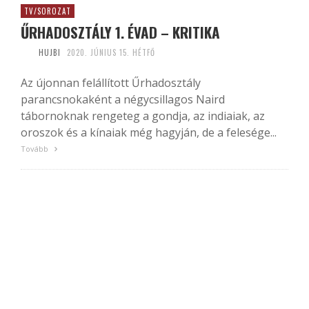
TV/SOROZAT
ŰRHADOSZTÁLY 1. ÉVAD – KRITIKA
HUJBI
2020. JÚNIUS 15. HÉTFŐ
Az újonnan felállított Űrhadosztály
parancsnokaként a négycsillagos Naird
tábornoknak rengeteg a gondja, az indiaiak, az
oroszok és a kínaiak még hagyján, de a felesége...
Tovább