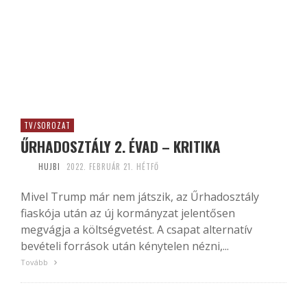
TV/SOROZAT
ŰRHADOSZTÁLY 2. ÉVAD – KRITIKA
HUJBI
2022. FEBRUÁR 21. HÉTFŐ
Mivel Trump már nem játszik, az Űrhadosztály
fiaskója után az új kormányzat jelentősen
megvágja a költségvetést. A csapat alternatív
bevételi források után kénytelen nézni,...
Tovább