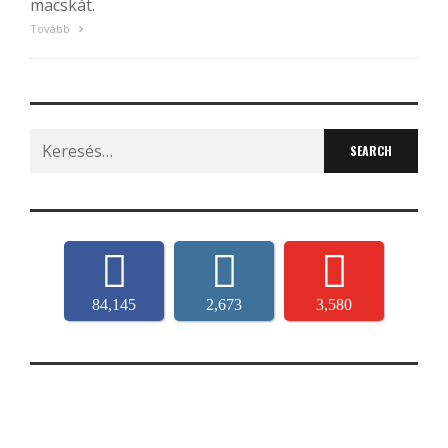
macskát.
Tovább
Search
for:
84,145
2,673
3,580