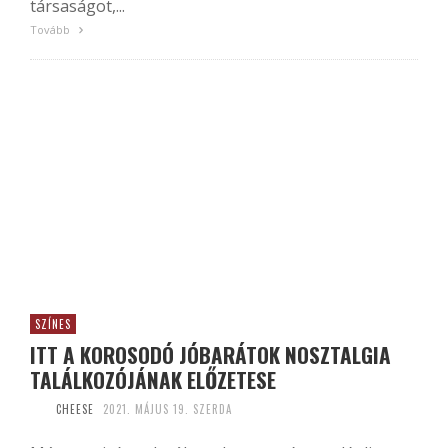
társaságot,...
Tovább
SZÍNES
ITT A KOROSODÓ JÓBARÁTOK NOSZTALGIA
TALÁLKOZÓJÁNAK ELŐZETESE
CHEESE
2021. MÁJUS 19. SZERDA