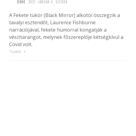
OSHE
2021. JANUÁR 6. SZERDA
A Fekete tükör (Black Mirror) alkotói összegzik a
tavalyi esztendőt, Laurence Fishburne
narrációjával, fekete humorral kongatják a
vészharangot, melynek főszereplője kétségkívül a
Covid volt.
Tovább