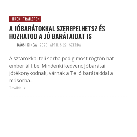
HÍREK, TRAILEREK
A JÓBARÁTOKKAL SZEREPELHETSZ ÉS
HOZHATOD A JÓ BARÁTAIDAT IS
BÁCSI KINGA
2020. ÁPRILIS 22. SZERDA
A sztárokkal teli sorba pedig most rögtön hat
ember állt be. Mindenki kedvenc Jóbarátai
jótékonykodnak, várnak a Te jó barátaiddal a
műsorba...
Tovább