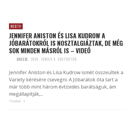
WEBTV
JENNIFER ANISTON ÉS LISA KUDROW A
JÓBARÁTOKRÓL IS NOSZTALGIÁZTAK, DE MÉG
SOK MINDEN MÁSRÓL IS – VIDEÓ
CHEESE
2026. JÚNIUS 4. CSÜTÖRTÖK
Jennifer Aniston és Lisa Kudrow ismét összeültek a
Variety kérésére csevegni. A Jóbarátok óta tart a
már több mint három évtizedes barátságuk, ám
megállapítják,...
Tovább