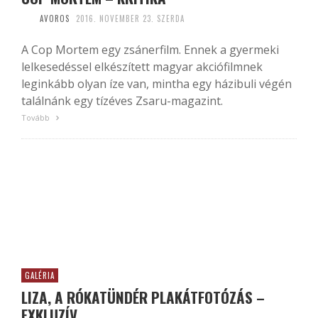
AVOROS
2016. NOVEMBER 23. SZERDA
A Cop Mortem egy zsánerfilm. Ennek a gyermeki
lelkesedéssel elkészített magyar akciófilmnek
leginkább olyan íze van, mintha egy házibuli végén
találnánk egy tízéves Zsaru-magazint.
Tovább
GALÉRIA
LIZA, A RÓKATÜNDÉR PLAKÁTFOTÓZÁS –
EXKLUZÍV