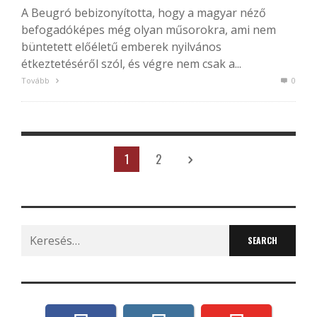
A Beugró bebizonyította, hogy a magyar néző
befogadóképes még olyan műsorokra, ami nem
büntetett előéletű emberek nyilvános
étkeztetéséről szól, és végre nem csak a...
Tovább
0
1
2
Search
for: