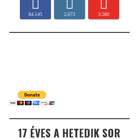
84,145
2,673
3,580
17 ÉVES A HETEDIK SOR