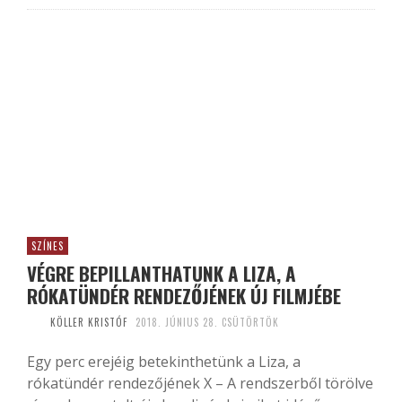
SZÍNES
VÉGRE BEPILLANTHATUNK A LIZA, A
RÓKATÜNDÉR RENDEZŐJÉNEK ÚJ FILMJÉBE
KÖLLER KRISTÓF
2018. JÚNIUS 28. CSÜTÖRTÖK
Egy perc erejéig betekinthetünk a Liza, a
rókatündér rendezőjének X – A rendszerből törölve