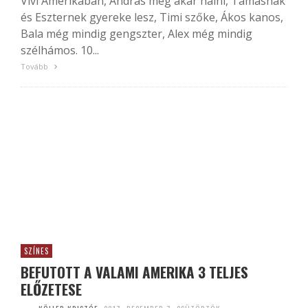
Vivi Amerikában, András meg akar halni, Tamásnak
és Eszternek gyereke lesz, Timi szőke, Ákos kanos,
Bala még mindig gengszter, Alex még mindig
szélhámos. 10...
Tovább
SZÍNES
BEFUTOTT A VALAMI AMERIKA 3 TELJES
ELŐZETESE