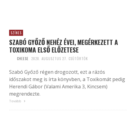
SZÍNES
SZABÓ GYŐZŐ NEHÉZ ÉVEI, MEGÉRKEZETT A
TOXIKOMA ELSŐ ELŐZETESE
CHEESE
2020. AUGUSZTUS 27. CSÜTÖRTÖK
Szabó Győző régen drogozott, ezt a rázós
időszakot meg is írta könyvben, a Toxikomát pedig
Herendi Gábor (Valami Amerika 3, Kincsem)
megrendezte.
Tovább