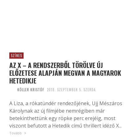
SZÍNES
AZ X – A RENDSZERBŐL TÖRÖLVE ÚJ
ELŐZETESE ALAPJÁN MEGVAN A MAGYAROK
HETEDIKJE
KÖLLER KRISTÓF
2018. SZEPTEMBER 5. SZERDA
A Liza, a rókatündér rendezőjének, Ujj Mészáros
Károlynak az új filmjébe nemrégiben már
betekinthettünk egy röpke perc erejéig, most
viszont befutott a Hetedik című thrillert idéző X...
Tovább