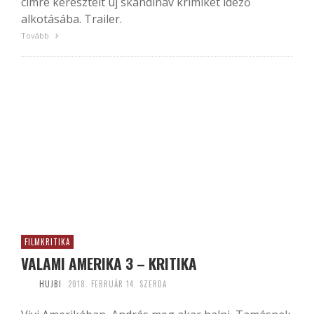
címre keresztelt új skandináv krimiket idéző
alkotásába. Trailer.
Tovább
FILMKRITIKA
VALAMI AMERIKA 3 – KRITIKA
HUJBI
2018. FEBRUÁR 14. SZERDA