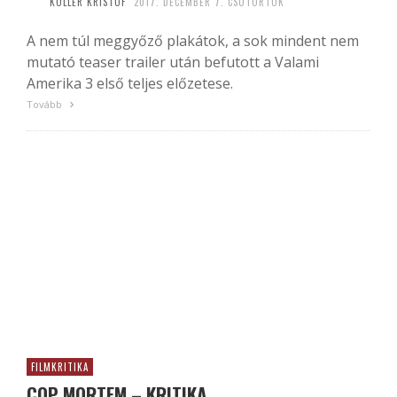
KÖLLER KRISTÓF
2017. DECEMBER 7. CSÜTÖRTÖK
A nem túl meggyőző plakátok, a sok mindent nem
mutató teaser trailer után befutott a Valami
Amerika 3 első teljes előzetese.
Tovább
FILMKRITIKA
COP MORTEM – KRITIKA