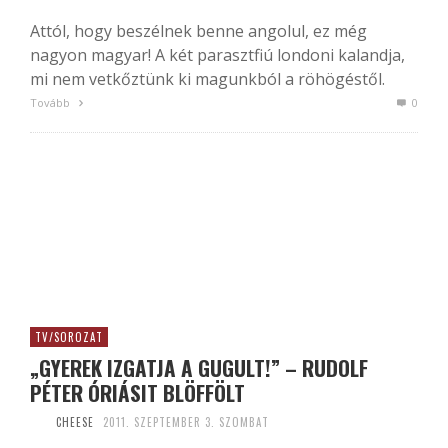
Attól, hogy beszélnek benne angolul, ez még
nagyon magyar! A két parasztfiú londoni kalandja,
mi nem vetkőztünk ki magunkból a röhögéstől.
Tovább
0
TV/SOROZAT
„GYEREK IZGATJA A GUGULT!” – RUDOLF
PÉTER ÓRIÁSIT BLÖFFÖLT
CHEESE
2011. SZEPTEMBER 3. SZOMBAT