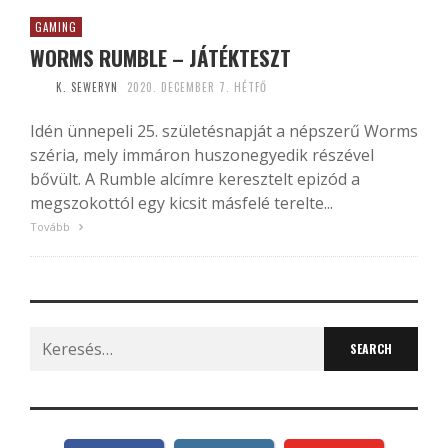
GAMING
WORMS RUMBLE – JÁTÉKTESZT
K. SEWERYN
2020. DECEMBER 7. HÉTFŐ
Idén ünnepeli 25. születésnapját a népszerű Worms
széria, mely immáron huszonegyedik részével
bővült. A Rumble alcímre keresztelt epizód a
megszokottól egy kicsit másfelé terelte...
Tovább
Search
for: