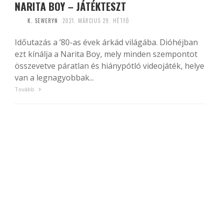
NARITA BOY – JÁTÉKTESZT
K. SEWERYN
2021. MÁRCIUS 29. HÉTFŐ
Időutazás a ’80-as évek árkád világába. Dióhéjban
ezt kínálja a Narita Boy, mely minden szempontot
összevetve páratlan és hiánypótló videojáték, helye
van a legnagyobbak...
Tovább