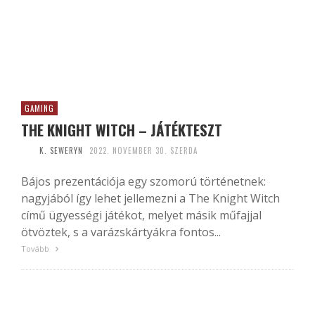
GAMING
THE KNIGHT WITCH – JÁTÉKTESZT
K. SEWERYN
2022. NOVEMBER 30. SZERDA
Bájos prezentációja egy szomorú történetnek:
nagyjából így lehet jellemezni a The Knight Witch
című ügyességi játékot, melyet másik műfajjal
ötvöztek, s a varázskártyákra fontos...
Tovább