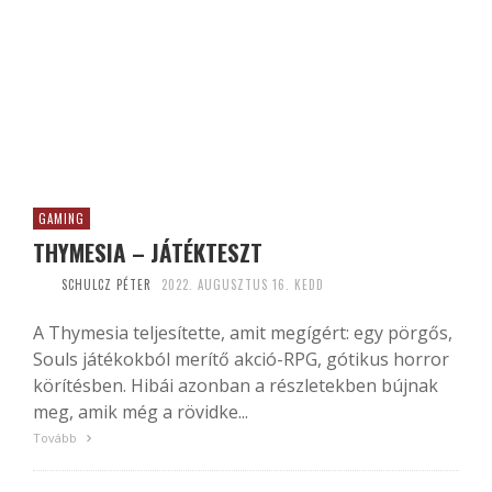
GAMING
THYMESIA – JÁTÉKTESZT
SCHULCZ PÉTER
2022. AUGUSZTUS 16. KEDD
A Thymesia teljesítette, amit megígért: egy pörgős,
Souls játékokból merítő akció-RPG, gótikus horror
körítésben. Hibái azonban a részletekben bújnak
meg, amik még a rövidke...
Tovább