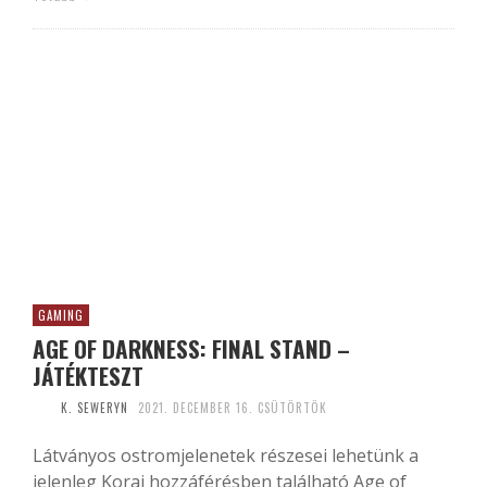
GAMING
AGE OF DARKNESS: FINAL STAND –
JÁTÉKTESZT
K. SEWERYN
2021. DECEMBER 16. CSÜTÖRTÖK
Látványos ostromjelenetek részesei lehetünk a
jelenleg Korai hozzáférésben található Age of