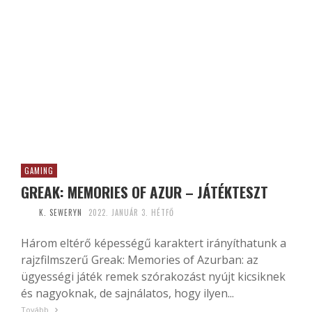
GAMING
GREAK: MEMORIES OF AZUR – JÁTÉKTESZT
K. SEWERYN
2022. JANUÁR 3. HÉTFŐ
Három eltérő képességű karaktert irányíthatunk a
rajzfilmszerű Greak: Memories of Azurban: az
ügyességi játék remek szórakozást nyújt kicsiknek
és nagyoknak, de sajnálatos, hogy ilyen...
Tovább