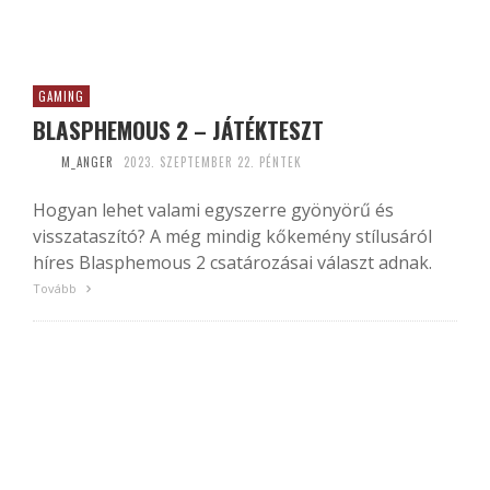
GAMING
BLASPHEMOUS 2 – JÁTÉKTESZT
M_ANGER
2023. SZEPTEMBER 22. PÉNTEK
Hogyan lehet valami egyszerre gyönyörű és
visszataszító? A még mindig kőkemény stílusáról
híres Blasphemous 2 csatározásai választ adnak.
Tovább