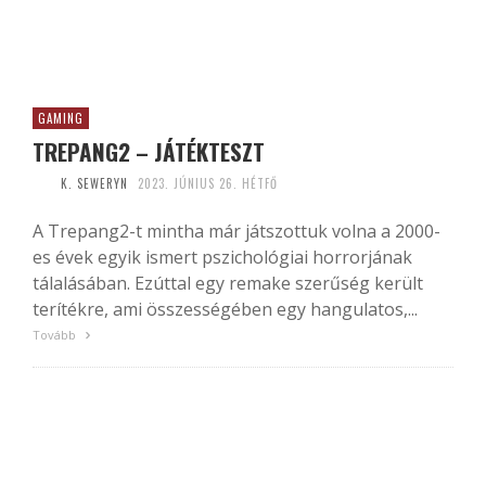
GAMING
TREPANG2 – JÁTÉKTESZT
K. SEWERYN
2023. JÚNIUS 26. HÉTFŐ
A Trepang2-t mintha már játszottuk volna a 2000-
es évek egyik ismert pszichológiai horrorjának
tálalásában. Ezúttal egy remake szerűség került
terítékre, ami összességében egy hangulatos,...
Tovább