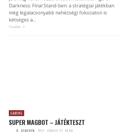
Darkness: Final Stand-ben: a stratégiai játékban
még legalacsonyabb nehézségi fokozaton is
kétséges a...
Tovább
GAMING
SUPER MAGBOT – JÁTÉKTESZT
K. SEWERYN
2021. JÚNIUS 22. KEDD