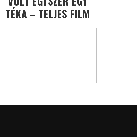
VOLT EGYSZER EGY
TÉKA – TELJES FILM