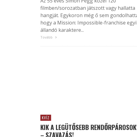
Az 55 éves Simon Pegg közel 120
filmben/sorozatban játszott vagy hallatta
hangját. Egykoron még ő sem gondolhatt
hogy a Mission: Impossible-franchise egyi
állandó karaktere...
Tovább
KVÍZ
KIK A LEGÜTŐSEBB RENDŐRPÁROSOK
– SZAVAZÁS!