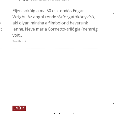
Éljen sokáig a ma 50 esztendős Edgar
Wright! Az angol rendező/forgatókönyvíró,
s
aki olyan mintha a filmbolond haverunk
at
lenne. Neve már a Cornetto-trilógia (nemrég
volt...
Tovább
GALÉRIA