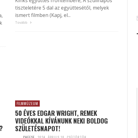
Kinks együttes frontembere, A szülinapos
tiszteletére 5 dal az együttesétől, melyek
ismert filmben (Kapj, el...
a,
k
Tovább
FILMMÚZEUM
50 ÉVES EDGAR WRIGHT, REMEK
VIDEÓKKAL KÍVÁNUNK NEKI BOLDOG
?
SZÜLETÉSNAPOT!
CHEESE
2024. ÁPRILIS 18. CSÜTÖRTÖK