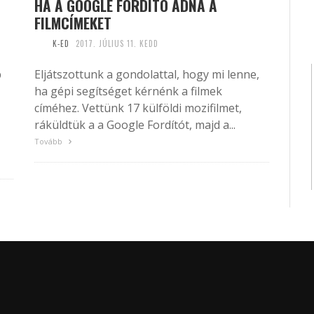
HA A GOOGLE FORDÍTÓ ADNÁ A
FILMCÍMEKET
K-ED
2017. JÚLIUS 11. KEDD
b
Eljátszottunk a gondolattal, hogy mi lenne,
ha gépi segítséget kérnénk a filmek
címéhez. Vettünk 17 külföldi mozifilmet,
ráküldtük a a Google Fordítót, majd a...
Tovább