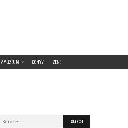
ILMMÚZEUM
KÖNYV
ZENE
Search
for: