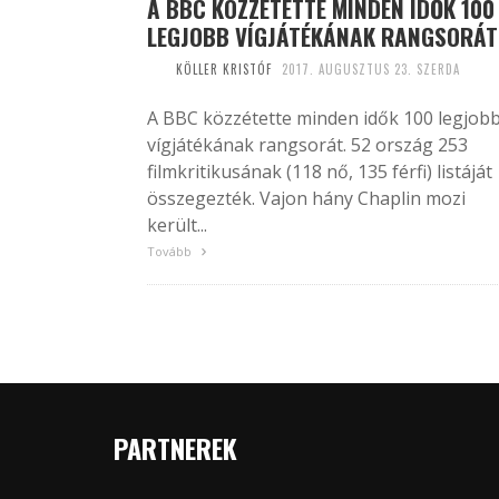
A BBC KÖZZÉTETTE MINDEN IDŐK 100
LEGJOBB VÍGJÁTÉKÁNAK RANGSORÁT
KÖLLER KRISTÓF
2017. AUGUSZTUS 23. SZERDA
A BBC közzétette minden idők 100 legjob
vígjátékának rangsorát. 52 ország 253
filmkritikusának (118 nő, 135 férfi) listáját
összegezték. Vajon hány Chaplin mozi
került...
Tovább
PARTNEREK