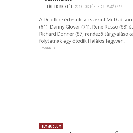
KÖLLER KRISTÓF
2017. OKTÓBER 29. VASÁRNAP
A Deadline értesülései szerint Mel Gibson
(61), Danny Glover (71), Rene Russo (63) é
Richard Donner (87) rendező tárgyalások
folytatnak egy ötödik Halálos fegyver...
Tovább
FILMMÚZEUM