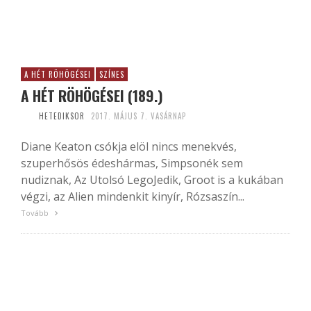
A HÉT RÖHÖGÉSEI
SZÍNES
A HÉT RÖHÖGÉSEI (189.)
HETEDIKSOR
2017. MÁJUS 7. VASÁRNAP
Diane Keaton csókja elöl nincs menekvés,
szuperhősös édeshármas, Simpsonék sem
nudiznak, Az Utolsó LegoJedik, Groot is a kukában
végzi, az Alien mindenkit kinyír, Rózsaszín...
Tovább