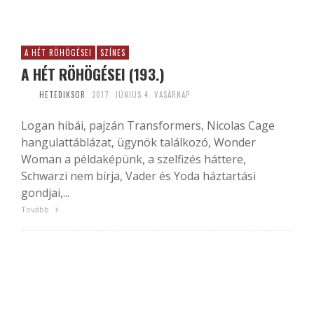
A HÉT RÖHÖGÉSEI
SZÍNES
A HÉT RÖHÖGÉSEI (193.)
HETEDIKSOR
2017. JÚNIUS 4. VASÁRNAP
Logan hibái, pajzán Transformers, Nicolas Cage
hangulattáblázat, ügynök találkozó, Wonder
Woman a példaképünk, a szelfizés háttere,
Schwarzi nem bírja, Vader és Yoda háztartási
gondjai,...
Tovább