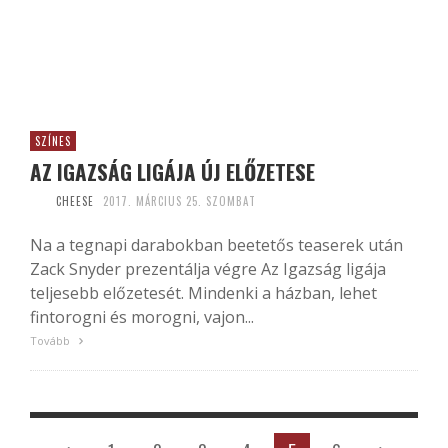
SZÍNES
AZ IGAZSÁG LIGÁJA ÚJ ELŐZETESE
CHEESE
2017. MÁRCIUS 25. SZOMBAT
Na a tegnapi darabokban beetetős teaserek után
Zack Snyder prezentálja végre Az Igazság ligája
teljesebb előzetesét. Mindenki a házban, lehet
fintorogni és morogni, vajon...
Tovább