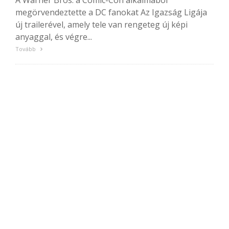
A Warner Bros. a Comic-Con alkalmából
megörvendeztette a DC fanokat Az Igazság Ligája
új trailerével, amely tele van rengeteg új képi
anyaggal, és végre...
Tovább