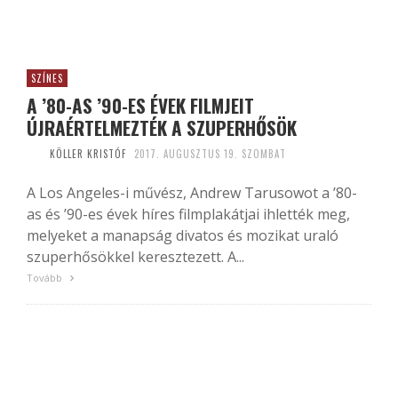
SZÍNES
A ’80-AS ’90-ES ÉVEK FILMJEIT
ÚJRAÉRTELMEZTÉK A SZUPERHŐSÖK
KÖLLER KRISTÓF
2017. AUGUSZTUS 19. SZOMBAT
A Los Angeles-i művész, Andrew Tarusowot a ’80-
as és ’90-es évek híres filmplakátjai ihlették meg,
melyeket a manapság divatos és mozikat uraló
szuperhősökkel keresztezett. A...
Tovább