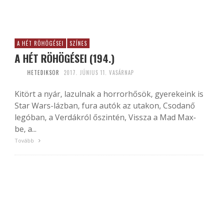
A HÉT RÖHÖGÉSEI
SZÍNES
A HÉT RÖHÖGÉSEI (194.)
HETEDIKSOR
2017. JÚNIUS 11. VASÁRNAP
Kitört a nyár, lazulnak a horrorhősök, gyerekeink is
Star Wars-lázban, fura autók az utakon, Csodanő
legóban, a Verdákról őszintén, Vissza a Mad Max-
be, a...
Tovább