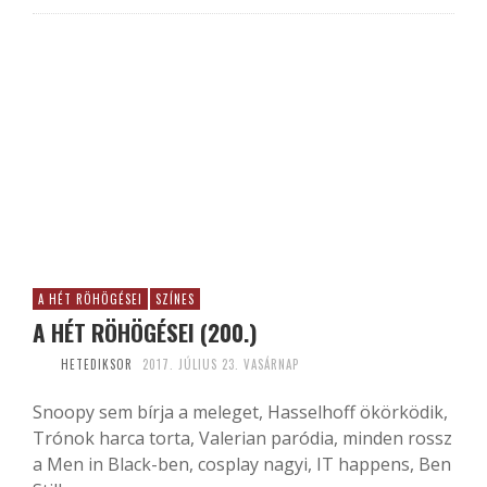
A HÉT RÖHÖGÉSEI
SZÍNES
A HÉT RÖHÖGÉSEI (200.)
HETEDIKSOR
2017. JÚLIUS 23. VASÁRNAP
Snoopy sem bírja a meleget, Hasselhoff ökörködik,
Trónok harca torta, Valerian paródia, minden rossz
a Men in Black-ben, cosplay nagyi, IT happens, Ben