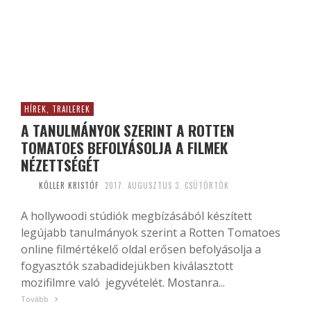
HÍREK, TRAILEREK
A TANULMÁNYOK SZERINT A ROTTEN
TOMATOES BEFOLYÁSOLJA A FILMEK
NÉZETTSÉGÉT
KÖLLER KRISTÓF
2017. AUGUSZTUS 3. CSÜTÖRTÖK
A hollywoodi stúdiók megbízásából készített
legújabb tanulmányok szerint a Rotten Tomatoes
online filmértékelő oldal erősen befolyásolja a
fogyasztók szabadidejükben kiválasztott
mozifilmre való jegyvételét. Mostanra...
Tovább