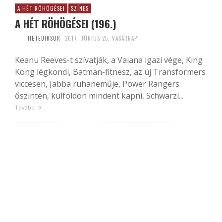
A HÉT RÖHÖGÉSEI
SZÍNES
A HÉT RÖHÖGÉSEI (196.)
HETEDIKSOR
2017. JÚNIUS 25. VASÁRNAP
Keanu Reeves-t szívatják, a Vaiana igazi vége, King
Kong légkondi, Batman-fitnesz, az új Transformers
viccesen, Jabba ruhaneműje, Power Rangers
őszintén, külföldön mindent kapni, Schwarzi...
Tovább