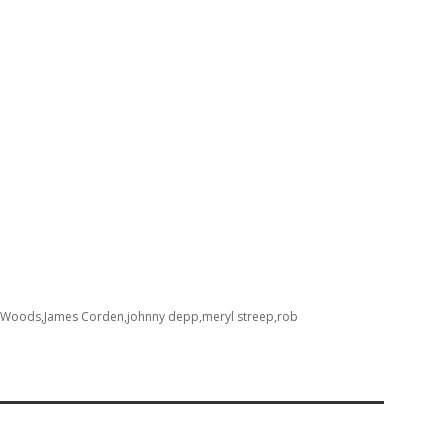
e Woods
James Corden
johnny depp
meryl streep
rob