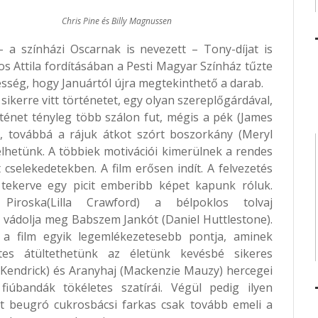
Chris Pine és Billy Magnussen
 a színházi Oscarnak is nevezett – Tony-díjat is
 Attila fordításában a Pesti Magyar Színház tűzte
sség, hogy Januártól újra megtekinthető a darab.
ikerre vitt történetet, egy olyan szereplőgárdával,
ténet tényleg több szálon fut, mégis a pék (James
), továbbá a rájuk átkot szórt boszorkány (Meryl
élhetünk. A többiek motivációi kimerülnek a rendes
selekedetekben. A film erősen indít. A felvezetés
 tekerve egy picit emberibb képet kapunk róluk.
 Piroska(Lilla Crawford) a bélpoklos tolvaj
 vádolja meg Babszem Jankót (Daniel Huttlestone).
 a film egyik legemlékezetesebb pontja, aminek
etes átültethetünk az életünk kevésbé sikeres
Kendrick) és Aranyhaj (Mackenzie Mauzy) hercegei
úbandák tökéletes szatírái. Végül pedig ilyen
t beugró cukrosbácsi farkas csak tovább emeli a