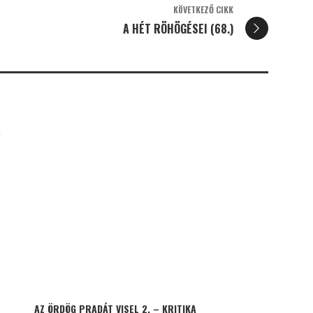
KÖVETKEZŐ CIKK
A HÉT RÖHÖGÉSEI (68.)
K
AZ ÖRDÖG PRADÁT VISEL 2. – KRITIKA