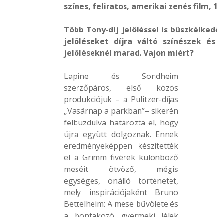
színes, feliratos, amerikai zenés film, 1
Több Tony-díj jelöléssel is büszkélked
jelöléseket díjra váltó színészek 
jelöléseknél marad. Vajon miért?
Lapine és Sondheim
szerzőpáros, első közös
produkciójuk – a Pulitzer-díjas
„Vasárnap a parkban”– sikerén
felbuzdulva határozta el, hogy
újra együtt dolgoznak. Ennek
eredményeképpen készítették
el a Grimm fivérek különböző
meséit ötvöző, mégis
egységes, önálló történetet,
mely inspirációjaként Bruno
Bettelheim: A mese bűvölete és
a bontakozó gyermeki lélek