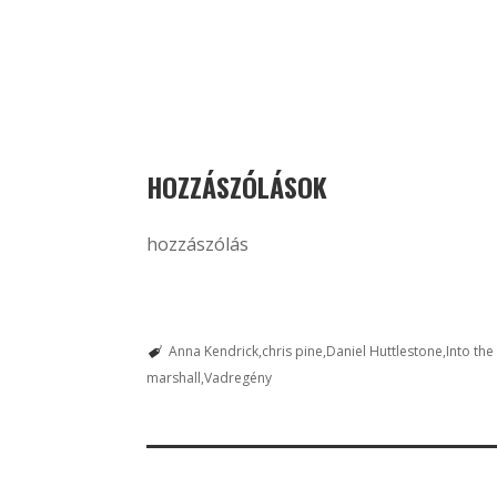
HOZZÁSZÓLÁSOK
hozzászólás
Anna Kendrick
chris pine
Daniel Huttlestone
Into th
marshall
Vadregény