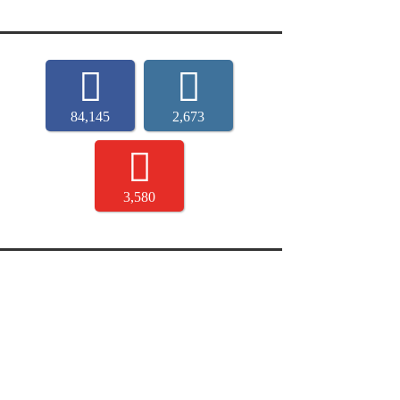
84,145
2,673
3,580