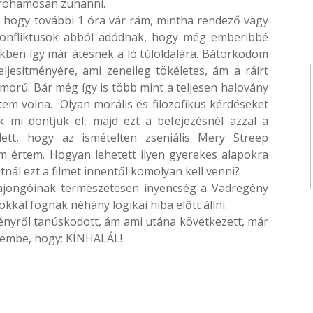
d rohamosan zuhanni.
, hogy további 1 óra vár rám, mintha rendező vagy
 konfliktusok abból adódnak, hogy még emberibbé
ükben így már átesnek a ló túloldalára. Bátorkodom
ljesítményére, ami zeneileg tökéletes, ám a ráírt
morú. Bár még így is több mint a teljesen halovány
tem volna. Olyan morális és filozofikus kérdéseket
k mi döntjük el, majd ezt a befejezésnél azzal a
llett, hogy az ismételten zseniális Mery Streep
m értem. Hogyan lehetett ilyen gyerekes alapokra
nál ezt a filmet innentől komolyan kell venni?
ajongóinak természetesen ínyencség a Vadregény
okkal fognak néhány logikai hiba előtt állni.
ményről tanúskodott, ám ami utána következett, már
erembe, hogy: KÍNHALÁL!