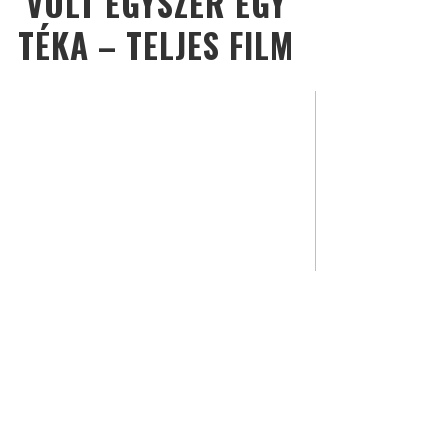
VOLT EGYSZER EGY
TÉKA – TELJES FILM