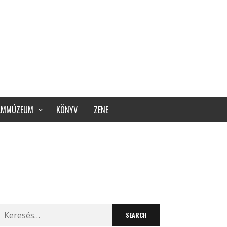
ILMMÚZEUM
KÖNYV
ZENE
Search
for: