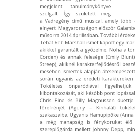
megjelent tanulmánykönyve
szolgált. Így született meg
a Vadregény című musical, amely több –
elnyert. Magyarországon először Galambos
műsorra 2014 áprilisában. További érdeke
Tehát Rob Marshall ismét kapott egy már s
akikkel garantált a győzelme. Noha a tör
Corden) és annak felesége (Emily Blunt
Streep), akiknél karakterfejlődésről besz
mesében ismertek alapján átcsempészett c
során ugyanis az eredeti karaktereken
Tökéletes önparódiával figyelhetjük
kibontakozását, aki később pont lopással
Chris Pine és Billy Magnussen duettje
főrefrénjét (Agony – Kínhalál) tökél
szakaszaiba. Ugyanis Hamupipőke (Anna 
a még manapság is fénykorukat élő fi
szereplőgárda mellett Johnny Depp, min