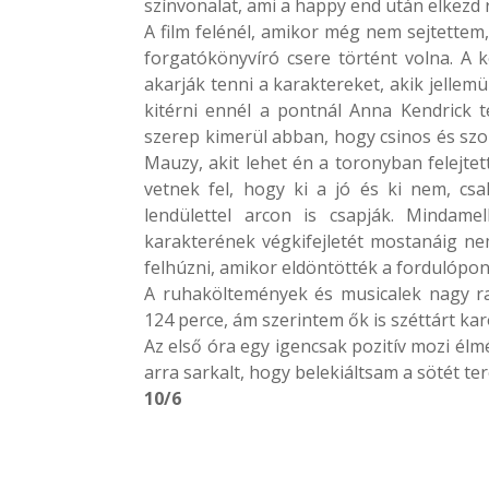
színvonalat, ami a happy end után elkez
A film felénél, amikor még nem sejtettem
forgatókönyvíró csere történt volna. A
akarják tenni a karaktereket, akik jellem
kitérni ennél a pontnál Anna Kendrick te
szerep kimerül abban, hogy csinos és szo
Mauzy, akit lehet én a toronyban felejtet
vetnek fel, hogy ki a jó és ki nem, csa
lendülettel arcon is csapják. Mindame
karakterének végkifejletét mostanáig ne
felhúzni, amikor eldöntötték a fordulópont
A ruhaköltemények és musicalek nagy r
124 perce, ám szerintem ők is széttárt kar
Az első óra egy igencsak pozitív mozi él
arra sarkalt, hogy belekiáltsam a sötét t
10/6