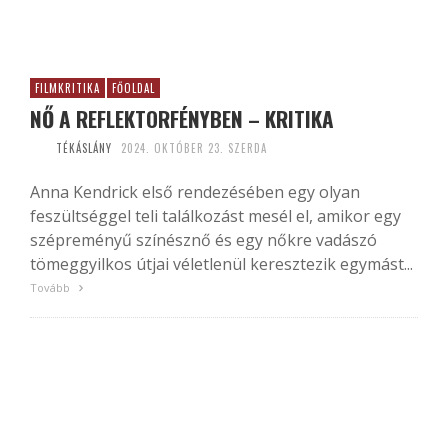
FILMKRITIKA
FŐOLDAL
NŐ A REFLEKTORFÉNYBEN – KRITIKA
TÉKÁSLÁNY
2024. OKTÓBER 23. SZERDA
Anna Kendrick első rendezésében egy olyan
feszültséggel teli találkozást mesél el, amikor egy
szépreményű színésznő és egy nőkre vadászó
tömeggyilkos útjai véletlenül keresztezik egymást...
Tovább