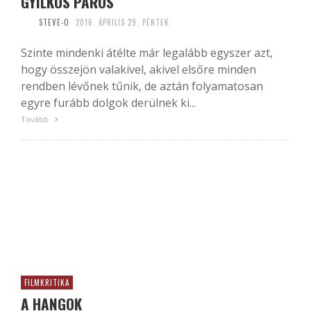
GYILKOS PÁROS
STEVE-O
2016. ÁPRILIS 29. PÉNTEK
Szinte mindenki átélte már legalább egyszer azt,
hogy összejön valakivel, akivel elsőre minden
rendben lévőnek tűnik, de aztán folyamatosan
egyre furább dolgok derülnek ki...
Tovább
FILMKRITIKA
A HANGOK