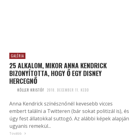
GALÉRIA
25 ALKALOM, MIKOR ANNA KENDRICK
BIZONYÍTOTTA, HOGY Ő EGY DISNEY
HERCEGNŐ
KÖLLER KRISTÓF
2018. DECEMBER 11. KEDD
Anna Kendrick színésznőnél kevesebb vicces
embert találni a Twitteren (bár sokat politizál is), és
úgy fest állatokkal suttogó. Az alábbi képek alapján
ugyanis remekül...
Tovább