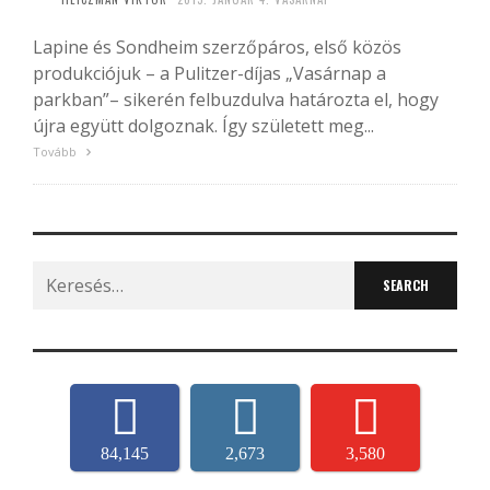
Lapine és Sondheim szerzőpáros, első közös
produkciójuk – a Pulitzer-díjas „Vasárnap a
parkban”– sikerén felbuzdulva határozta el, hogy
újra együtt dolgoznak. Így született meg...
Tovább
Search
for:
84,145
2,673
3,580