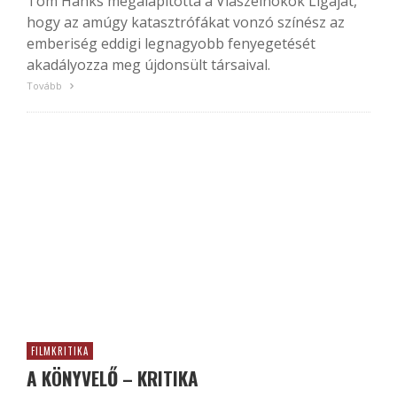
Tom Hanks megalapította a Viaszelnökök Ligáját,
hogy az amúgy katasztrófákat vonzó színész az
emberiség eddigi legnagyobb fenyegetését
akadályozza meg újdonsült társaival.
Tovább
FILMKRITIKA
A KÖNYVELŐ – KRITIKA