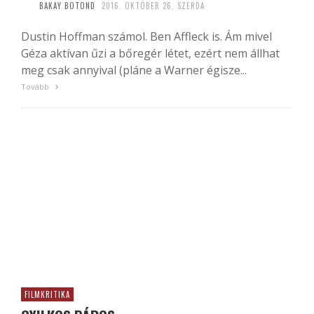
BAKAY BOTOND
2016. OKTÓBER 26. SZERDA
Dustin Hoffman számol. Ben Affleck is. Ám mivel
Géza aktívan űzi a bőregér létet, ezért nem állhat
meg csak annyival (pláne a Warner égisze...
Tovább
FILMKRITIKA