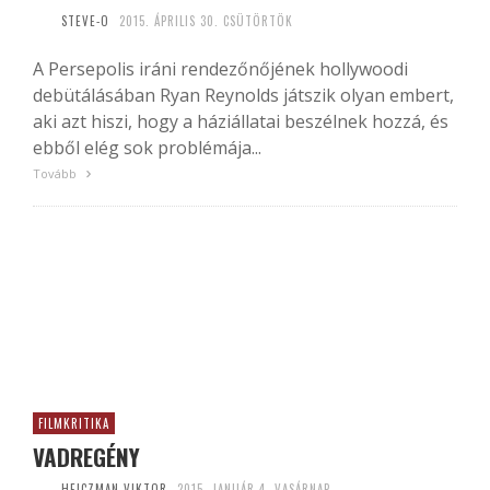
STEVE-O
2015. ÁPRILIS 30. CSÜTÖRTÖK
A Persepolis iráni rendezőnőjének hollywoodi
debütálásában Ryan Reynolds játszik olyan embert,
aki azt hiszi, hogy a háziállatai beszélnek hozzá, és
ebből elég sok problémája...
Tovább
FILMKRITIKA
VADREGÉNY
HEICZMAN VIKTOR
2015. JANUÁR 4. VASÁRNAP