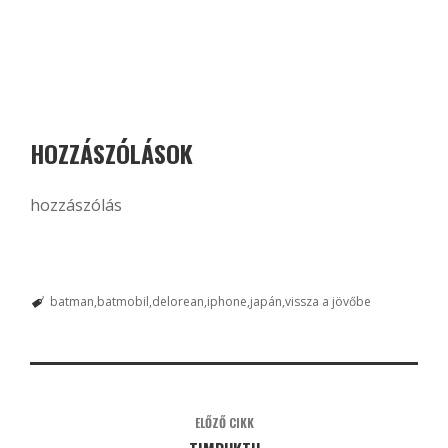
HOZZÁSZÓLÁSOK
hozzászólás
batman
batmobil
delorean
iphone
japán
vissza a jövőbe
ELŐZŐ CIKK