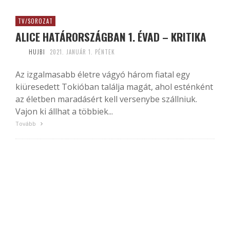
TV/SOROZAT
ALICE HATÁRORSZÁGBAN 1. ÉVAD – KRITIKA
HUJBI
2021. JANUÁR 1. PÉNTEK
Az izgalmasabb életre vágyó három fiatal egy
kiüresedett Tokióban találja magát, ahol esténként
az életben maradásért kell versenybe szállniuk.
Vajon ki állhat a többiek...
Tovább