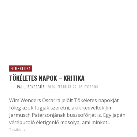
FILMKRITIKA
TÖKÉLETES NAPOK – KRITIKA
PÁL L. BENDEGÚZ
2024. FEBRUÁR 22. CSÜTÖRTÖK
Wim Wenders Oscarra jelölt Tökéletes napokját
főleg azok fogják szeretni, akik kedvelték Jim
Jarmusch Patersonjának buszsofőrjét is. Egy japán
vécépucoló életigenlő mosolya, ami minket...
Tovább