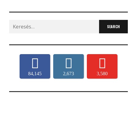
Search
for:
84,145
2,673
3,580