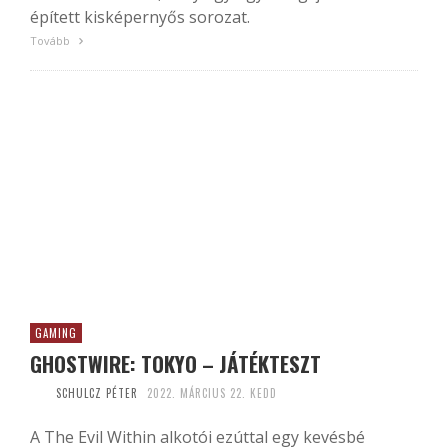
épített kisképernyős sorozat.
Tovább
GAMING
GHOSTWIRE: TOKYO – JÁTÉKTESZT
SCHULCZ PÉTER
2022. MÁRCIUS 22. KEDD
A The Evil Within alkotói ezúttal egy kevésbé