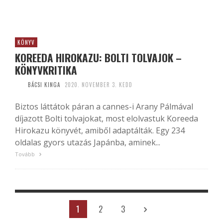
KÖNYV
KOREEDA HIROKAZU: BOLTI TOLVAJOK –
KÖNYVKRITIKA
BÁCSI KINGA
2020. NOVEMBER 3. KEDD
Biztos láttátok páran a cannes-i Arany Pálmával
díjazott Bolti tolvajokat, most elolvastuk Koreeda
Hirokazu könyvét, amiből adaptálták. Egy 234
oldalas gyors utazás Japánba, aminek...
Tovább
1
2
3