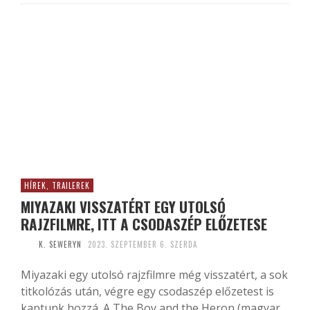
HÍREK, TRAILEREK
MIYAZAKI VISSZATÉRT EGY UTOLSÓ
RAJZFILMRE, ITT A CSODASZÉP ELŐZETESE
K. SEWERYN
2023. SZEPTEMBER 6. SZERDA
Miyazaki egy utolsó rajzfilmre még visszatért, a sok
titkolózás után, végre egy csodaszép előzetest is
kaptunk hozzá. A The Boy and the Heron (magyar...