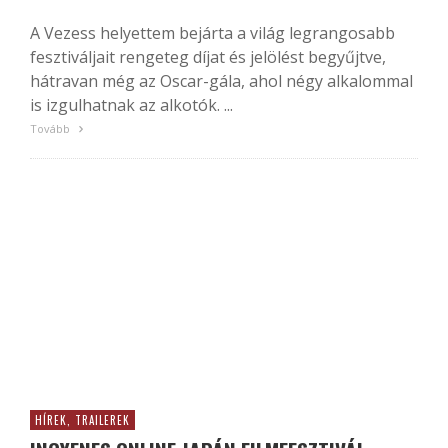
A Vezess helyettem bejárta a világ legrangosabb
fesztiváljait rengeteg díjat és jelölést begyűjtve,
hátravan még az Oscar-gála, ahol négy alkalommal
is izgulhatnak az alkotók. ...
Tovább
HÍREK, TRAILEREK