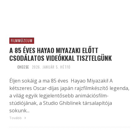
FILMMÚZEUM
A 85 ÉVES HAYAO MIYAZAKI ELŐTT
CSODÁLATOS VIDEÓKKAL TISZTELGÜNK
CHEESE
2026. JANUÁR 5. HÉTFŐ
Éljen sokáig a ma 85 éves Hayao Miyazaki! A
kétszeres Oscar-díjas japán rajzfilmkészítő legenda,
a világ egyik legjelentősebb animációsfilm-
stúdiójának, a Studio Ghiblinek társalapítója
sokunk...
Tovább