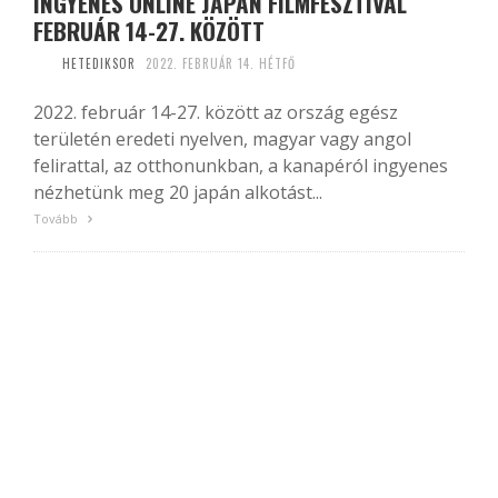
INGYENES ONLINE JAPÁN FILMFESZTIVÁL
FEBRUÁR 14-27. KÖZÖTT
HETEDIKSOR
2022. FEBRUÁR 14. HÉTFŐ
2022. február 14-27. között az ország egész
területén eredeti nyelven, magyar vagy angol
felirattal, az otthonunkban, a kanapéról ingyenes
nézhetünk meg 20 japán alkotást...
Tovább