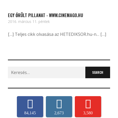
EGY ŐRÜLT PILLANAT - WWW.CINEMAGO.HU
2016. március 11. péntek
[…] Teljes cikk olvasása az HETEDIKSOR.hu-n… […]
Search
for:
84,145
2,673
3,580