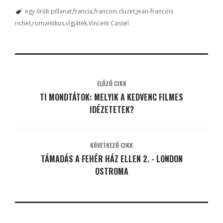
egy őrült pillanat
francia
francois cluzet
jean-francois
richet
romantikus
vígjáték
Vincent Cassel
ELŐZŐ CIKK
TI MONDTÁTOK: MELYIK A KEDVENC FILMES
IDÉZETETEK?
KÖVETKEZŐ CIKK
TÁMADÁS A FEHÉR HÁZ ELLEN 2. - LONDON
OSTROMA