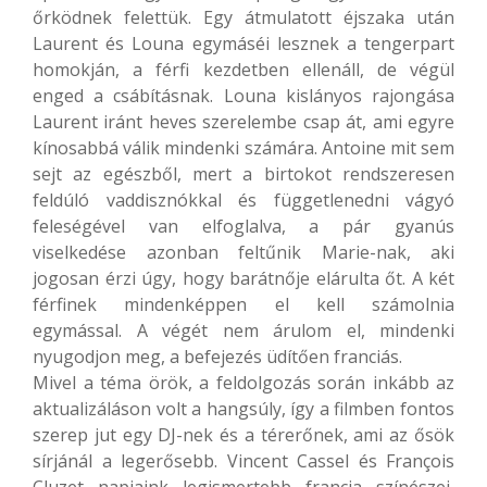
őrködnek felettük. Egy átmulatott éjszaka után
Laurent és Louna egymáséi lesznek a tengerpart
homokján, a férfi kezdetben ellenáll, de végül
enged a csábításnak. Louna kislányos rajongása
Laurent iránt heves szerelembe csap át, ami egyre
kínosabbá válik mindenki számára. Antoine mit sem
sejt az egészből, mert a birtokot rendszeresen
feldúló vaddisznókkal és függetlenedni vágyó
feleségével van elfoglalva, a pár gyanús
viselkedése azonban feltűnik Marie-nak, aki
jogosan érzi úgy, hogy barátnője elárulta őt. A két
férfinek mindenképpen el kell számolnia
egymással. A végét nem árulom el, mindenki
nyugodjon meg, a befejezés üdítően franciás.
Mivel a téma örök, a feldolgozás során inkább az
aktualizáláson volt a hangsúly, így a filmben fontos
szerep jut egy DJ-nek és a térerőnek, ami az ősök
sírjánál a legerősebb. Vincent Cassel és François
Cluzet napjaink legismertebb francia színészei,