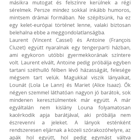
másikra mutogat és felszínre kerülnek a régi
sérelmek. Persze mindez sokkal inkább humoros,
mintsem drámai formában. Ne szépítsünk, ha ez
egy kelet-európai történet lenne, valaki biztosan
belehalna ebbe a meggondolatlanságba.
Laurent (Vincent Cassel) és Antoine (François
Cluzet) együtt nyaralnak egy tengerparti házban,
ami egykoron utóbbi gyermekkorának színtere
volt. Laurent elvált, Antoine pedig próbálja egyben
tartani széthulló félben lévő házasságát, felesége
mégsem tart velük. Magukkal viszik lányaikat,
Lounát (Lola Le Lann) és Mariet (Alice Isaaz). Ők
négyen szemmel láthatóan nagyon jó barátok, sok
mindenen keresztülmentek már együtt. A már
egyáltalán nem kislány Louna folyamatosan
kacérkodik apja barátjával, aki próbálja nem
észrevenni a jeleket. A lányok esténként
rendszeresen eljárnak a közeli szórakozóhelyre, az
apák hol együtt, hol pedig egymást váltva