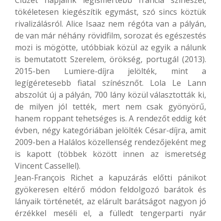
tökéletesen kiegészítik egymást, szó sincs köztük
rivalizálásról. Alice Isaaz nem régóta van a pályán,
de van már néhány rövidfilm, sorozat és egészestés
mozi is mögötte, utóbbiak közül az egyik a nálunk
is bemutatott Szerelem, örökség, portugál (2013).
2015-ben Lumiere-díjra jelölték, mint a
legígéretesebb fiatal színésznőt. Lola Le Lann
abszolút új a pályán, 700 lány közül választották ki,
de milyen jól tették, mert nem csak gyönyörű,
hanem roppant tehetséges is. A rendezőt eddig két
évben, négy kategóriában jelölték César-díjra, amit
2009-ben a Halálos közellenség rendezőjeként meg
is kapott (többek között innen az ismeretség
Vincent Cassellel).
Jean-François Richet a kapuzárás előtti pánikot
gyökeresen eltérő módon feldolgozó barátok és
lányaik történetét, az elárult barátságot nagyon jó
érzékkel meséli el, a fülledt tengerparti nyár