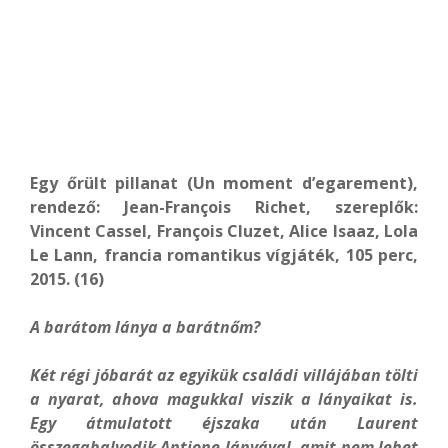
Egy őrült pillanat (Un moment d’egarement),
rendező: Jean-François
Richet
, szereplők:
Vincent Cassel, François Cluzet, Alice Isaaz, Lola
Le Lann, francia romantikus vígjáték, 105 perc,
2015. (16)
A barátom lánya a barátnőm?
Két régi jóbarát az egyikük családi villájában tölti
a nyarat, ahova magukkal viszik a lányaikat is.
Egy átmulatott éjszaka után Laurent
összegabalyodik Antione lányával, amit nem lehet