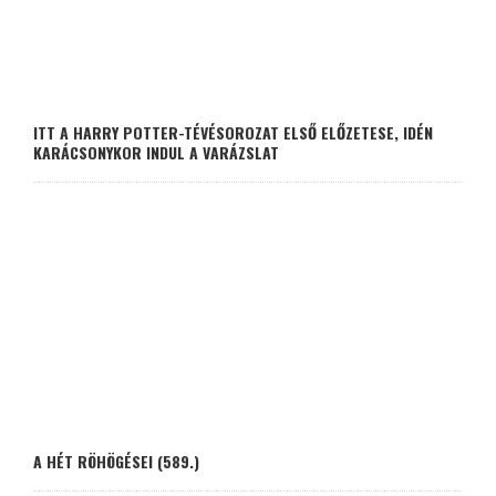
ITT A HARRY POTTER-TÉVÉSOROZAT ELSŐ ELŐZETESE, IDÉN
KARÁCSONYKOR INDUL A VARÁZSLAT
A HÉT RÖHÖGÉSEI (589.)