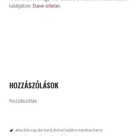
találjátok:
Dave ötletei
.
HOZZÁSZÓLÁSOK
hozzászólás
alien
blu-ray
die hard
dvd
et
halálos iramban
harry