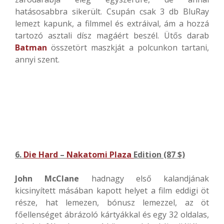
hatásosabbra sikerült. Csupán csak 3 db BluRay
lemezt kapunk, a filmmel és extráival, ám a hozzá
tartozó asztali dísz magáért beszél. Ütős darab
Batman
összetört maszkját a polcunkon tartani,
annyi szent.
6.
Die Hard
–
Nakatomi Plaza
Edition (87 $)
John McClane
hadnagy első kalandjának
kicsinyített másában kapott helyet a film eddigi öt
része, hat lemezen, bónusz lemezzel, az öt
főellenséget ábrázoló kártyákkal és egy 32 oldalas,