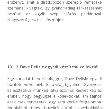
erszényt, amit a díszdobozon szereplő rémecske
szeménél kivágtak, így gyakorlatilag farkasszemet
nézünk az egyik szép szőrös példánnyal.
Nagyszerű gesztus, köszönjük!
10 + 2. Dave Delisle egyedi készítésű kollekciói
Egy kanadai tervező blogger, Dave Delisle egyedi
borítóterveivel hívta fel a világ figyelmét. Gyönyörű
és esztétikus munkáit látva azonnal kedvet kap az
ember, hogy begyűjtse a kollekciókat, ám sajnos
ezek csak tervezetek, egy sem került forgalomba.
Munkáiból itt egy kis ízelítő, a többit a weboldalán