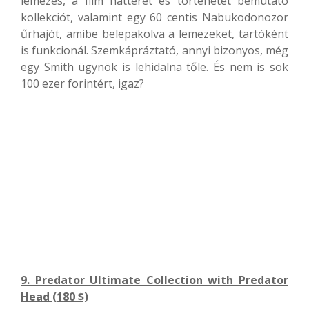
lemezes, a film hátterét és történetét bemutató
kollekciót, valamint egy 60 centis Nabukodonozor
űrhajót, amibe belepakolva a lemezeket, tartóként
is funkcionál. Szemkápráztató, annyi bizonyos, még
egy Smith ügynök is lehidalna tőle. És nem is sok
100 ezer forintért, igaz?
9. Predator Ultimate Collection with Predator
Head (180 $)