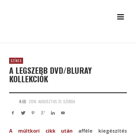
SZÍNES
A LEGSZEBB DVD/BLURAY
KOLLEKCIÓK
K-ED
2016. AUGUSZTUS 31. SZERDA
A múltkori cikk után
afféle kiegészítés