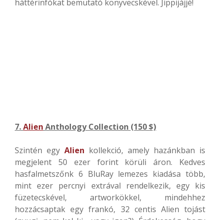
háttérinfókat bemutató könyvecskével. Jippijájjé!
7.
Alien
Anthology Collection (150 $)
Szintén egy
Alien
kollekció, amely hazánkban is
megjelent 50 ezer forint körüli áron. Kedves
hasfalmetszőnk 6 BluRay lemezes kiadása több,
mint ezer percnyi extrával rendelkezik, egy kis
füzetecskével, artworkökkel, mindehhez
hozzácsaptak egy frankó, 32 centis Alien tojást