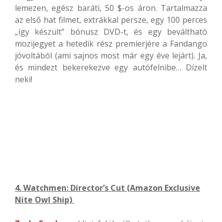
lemezen, egész baráti, 50 $-os áron. Tartalmazza
az első hat filmet, extrákkal persze, egy 100 perces
„így készült” bónusz DVD-t, és egy beváltható
mozijegyet a hetedik rész premierjére a Fandango
jóvoltából (ami sajnos most már egy éve lejárt). Ja,
és mindezt bekerekezve egy autófelnibe… Dízelt
neki!
4. Watchmen: Director’s Cut (Amazon Exclusive
Nite Owl Ship)