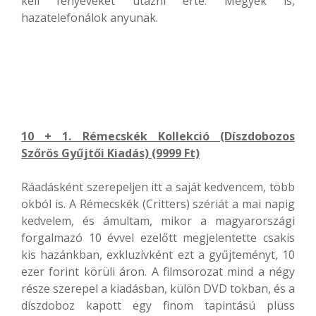
kell fényéveket utazni érte. Megyek is,
hazatelefonálok anyunak.
10 + 1. Rémecskék Kollekció (Díszdobozos
Szőrös Gyűjtői Kiadás) (9999 Ft)
Ráadásként szerepeljen itt a saját kedvencem, több
okból is. A Rémecskék (Critters) szériát a mai napig
kedvelem, és ámultam, mikor a magyarországi
forgalmazó 10 évvel ezelőtt megjelentette csakis
kis hazánkban, exkluzívként ezt a gyűjteményt, 10
ezer forint körüli áron. A filmsorozat mind a négy
része szerepel a kiadásban, külön DVD tokban, és a
díszdoboz kapott egy finom tapintású plüss