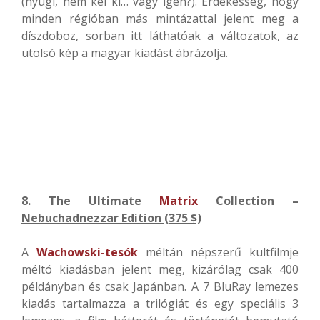
(nyugi, nem kel ki… vagy igen?). Érdekesség, hogy
minden régióban más mintázattal jelent meg a
díszdoboz, sorban itt láthatóak a változatok, az
utolsó kép a magyar kiadást ábrázolja.
8. The Ultimate
Matrix
Collection –
Nebuchadnezzar Edition (375 $)
A
Wachowski-tesók
méltán népszerű kultfilmje
méltó kiadásban jelent meg, kizárólag csak 400
példányban és csak Japánban. A 7 BluRay lemezes
kiadás tartalmazza a trilógiát és egy speciális 3