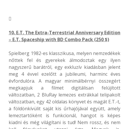

10. E.T. The Extra-Terrestrial Anniversary Edition
– E.T. Spaceship with BD Combo Pack (250 $)
Spielberg 1982-es klasszikusa, melyen nemzedékek
nőttek fel és gyerekek álmodoztak egy ilyen
nagyszerű barátról, egy exkluzív kiadásban jelent
meg 4 évvel ezelőtt a jubileumi, harminc éves
évfordulóra. A magyar minimálbérnyi összegért
megkapjuk a filmet digitálisan felújított
változatban, 2 BluRay lemezes extrákkal telipakolt
változatban, egy 42 oldalas könyvet és magát E.T.-t,
a földönkívülit saját kis űrhajójával együtt, amely
lemeztartóként is funkcionál, hangot is képes
kiadni és még világítani is tud! Nem rossz, és nem