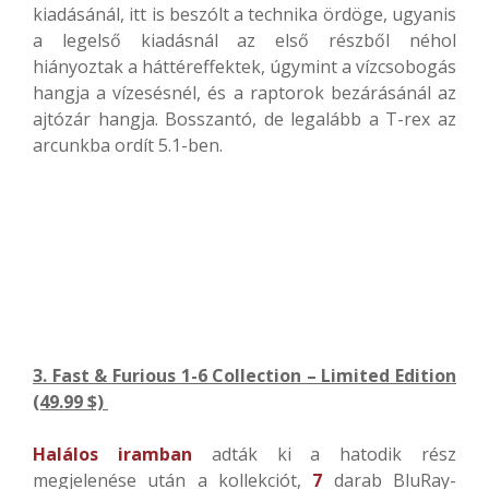
kiadásánál, itt is beszólt a technika ördöge, ugyanis
a legelső kiadásnál az első részből néhol
hiányoztak a háttéreffektek, úgymint a vízcsobogás
hangja a vízesésnél, és a raptorok bezárásánál az
ajtózár hangja. Bosszantó, de legalább a T-rex az
arcunkba ordít 5.1-ben.
3. Fast & Furious 1-6 Collection – Limited Edition
(49.99 $)
Halálos iramban
adták ki a hatodik rész
megjelenése után a kollekciót,
7
darab BluRay-