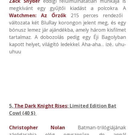
Zack Snyder
eddigi felülmúlhatatlan munkája is
megkívánt egy gyűjtői kiadást a polcokra. A
Watchmen: Az Őrzők
215 perces rendezői
változata két BluRay korongon jelent meg, és egy
bónusz lemez jár ajándékba, amely három kisfilmet
tartalmaz. A dobozolás pedig egy Éji Bagolyban
kapott helyet, világító ledekkel. Aha-aha… izé.. uhu-
uhuu
5.
The Dark Knight Rises
: Limited Edition Bat
Cowl (40 $)
Christopher Nolan
Batman-trilógiájának
záródarabja elég egyszerűre, de annál