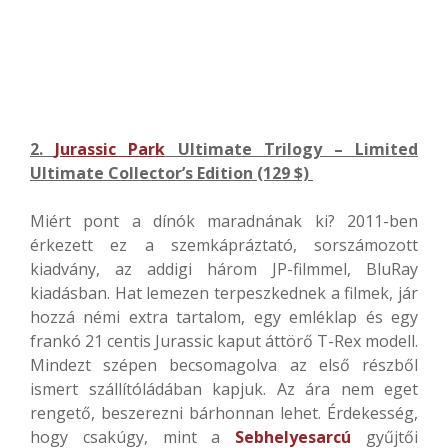
2.
Jurassic Park
Ultimate Trilogy – Limited
Ultimate Collector’s Edition (129 $)
Miért pont a dínók maradnának ki? 2011-ben
érkezett ez a szemkápráztató, sorszámozott
kiadvány, az addigi három JP-filmmel, BluRay
kiadásban. Hat lemezen terpeszkednek a filmek, jár
hozzá némi extra tartalom, egy emléklap és egy
frankó 21 centis Jurassic kaput áttörő T-Rex modell.
Mindezt szépen becsomagolva az első részből
ismert szállítóládában kapjuk. Az ára nem eget
rengető, beszerezni bárhonnan lehet. Érdekesség,
hogy csakúgy, mint a
Sebhelyesarcú
gyűjtői