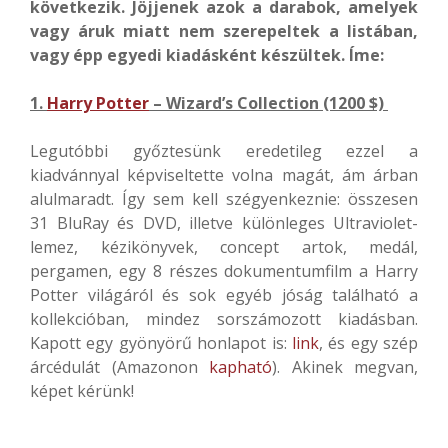
következik. Jöjjenek azok a darabok, amelyek
vagy áruk miatt nem szerepeltek a listában,
vagy épp egyedi kiadásként készültek. Íme:
1.
Harry Potter
– Wizard’s Collection (1200 $)
Legutóbbi győztesünk eredetileg ezzel a
kiadvánnyal képviseltette volna magát, ám árban
alulmaradt. Így sem kell szégyenkeznie: összesen
31 BluRay és DVD, illetve különleges Ultraviolet-
lemez, kézikönyvek, concept artok, medál,
pergamen, egy 8 részes dokumentumfilm a Harry
Potter világáról és sok egyéb jóság található a
kollekcióban, mindez sorszámozott kiadásban.
Kapott egy gyönyörű honlapot is:
link
, és egy szép
árcédulát (Amazonon
kapható
). Akinek megvan,
képet kérünk!