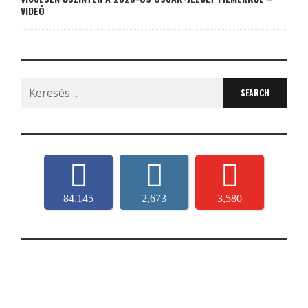
VIDEÓ
Search
for:
84,145
2,673
3,580