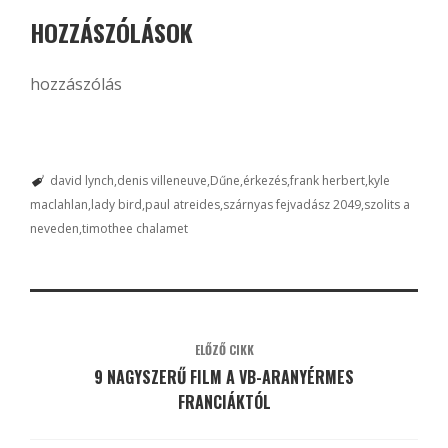
HOZZÁSZÓLÁSOK
hozzászólás
david lynch
denis villeneuve
Dűne
érkezés
frank herbert
kyle
maclahlan
lady bird
paul atreides
szárnyas fejvadász 2049
szolits a
neveden
timothee chalamet
ELŐZŐ CIKK
9 NAGYSZERŰ FILM A VB-ARANYÉRMES
FRANCIÁKTÓL