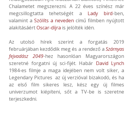
Chalametet megszerezni. A 22 éves színész már
megcsillogtatta tehetségét a
Lady bird
-ben,
valamint a
Szólíts a neveden
című filmben nyújtott
alakításáért
Oscar-díjra
is jelölték idén.
Az utolsó hírek szerint a forgatás 2019
februárjában kezdődik meg és a rendező a
Szárnyas
fejvadász 2049
-hez hasonlóan Magyarországon
szeretné forgatni új sci-fijét. Habár
David Lynch
1984-es filmje a maga idejében nem volt siker, a
Legendary Pictures az új verzióval bizakodó, és ha
az első film sikeres lesz, kész egy új filmes
univerzumot kiépíteni, sőt a TV-be is szeretne
terjeszkedni.