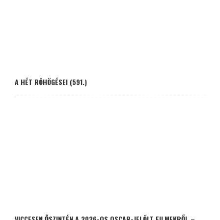
A HÉT RÖHÖGÉSEI (591.)
VICCESEN ŐSZINTÉN A 2026-OS OSCAR-JELÖLT FILMEKRŐL –