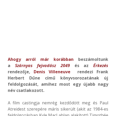
Ahogy arról már korábban
beszámoltunk
a
Szárnyas fejvadász 2049
és az
Érkezés
rendezője,
Denis Villeneuve
rendezi
Frank
Herbert Dűne című könyvsorozatának
új
feldolgozását, amihez most egy újabb nagy
név csatlakozott.
A film castingja nemrég kezdődött meg és Paul
Atreidest szerepére máris sikerült (akit az 1984-es
feldolgozásban Kyle MacLahlan alakított) Timothée