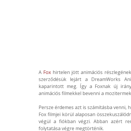
A
Fox
hirtelen jött animációs részlegéne
szerződésük lejárt a DreamWorks Ani
kaparintott meg. Így a Foxnak új irán
animációs filmekkel bevenni a mozitermek
Persze érdemes azt is számításba venni, 
Fox filmjei körül alaposan összekuszálód
végül a fiókban végzi. Abban azért r
folytatása végre megtörténik.