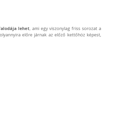
falodája lehet
, ami egy viszonylag friss sorozat a
olyannyira előre járnak az előző kettőhöz képest,