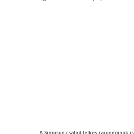
A Simpson család lelkes rajongóinak i