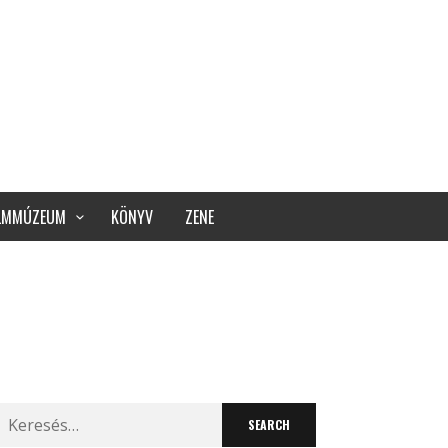
ILMMÚZEUM
KÖNYV
ZENE
Search
for: