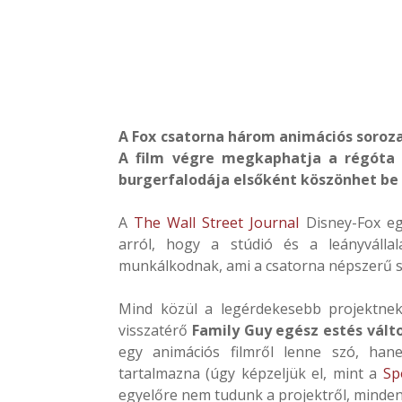
A Fox csatorna három animációs soroza
A film végre megkaphatja a régóta 
burgerfalodája elsőként köszönhet be
A
The Wall Street Journal
Disney-Fox eg
arról, hogy a stúdió és a leányválla
munkálkodnak, ami a csatorna népszerű s
Mind közül a legérdekesebb projektnek
visszatérő
Family Guy egész estés vált
egy animációs filmről lenne szó, hane
tartalmazna (úgy képzeljük el, mint a
Sp
egyelőre nem tudunk a projektről, minden