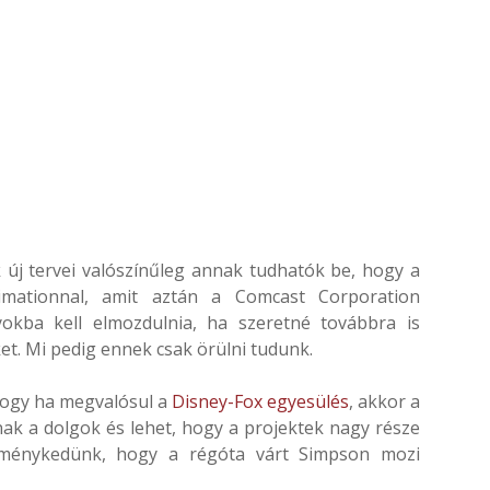
k új tervei valószínűleg annak tudhatók be, hogy a
mationnal, amit aztán a Comcast Corporation
yokba kell elmozdulnia, ha szeretné továbbra is
et. Mi pedig ennek csak örülni tudunk.
hogy ha megvalósul a
Disney-Fox egyesülés
, akkor a
nak a dolgok és lehet, hogy a projektek nagy része
eménykedünk, hogy a régóta várt Simpson mozi