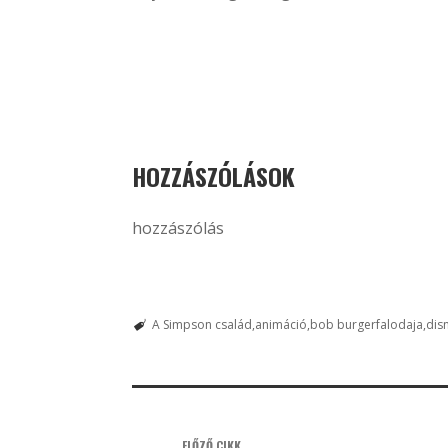
HOZZÁSZÓLÁSOK
hozzászólás
A Simpson család
animáció
bob burgerfalodaja
dis
ELŐZŐ CIKK