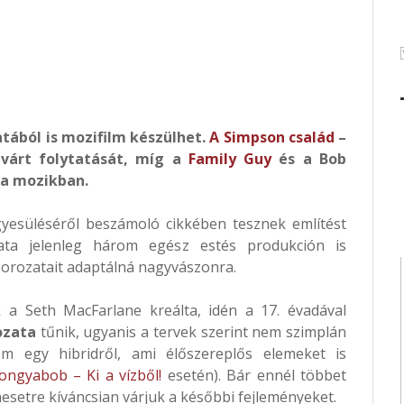
tából is mozifilm készülhet.
A Simpson család
–
várt folytatását, míg a
Family Guy
és a Bob
 a mozikban.
yesüléséről beszámoló cikkében tesznek említést
lata jelenleg három egész estés produkción is
orozatait adaptálná nagyvászonra.
 a Seth MacFarlane kreálta, idén a 17. évadával
ozata
tűnik, ugyanis a tervek szerint nem szimplán
m egy hibridről, ami élőszereplős elemeket is
ongyabob – Ki a vízből!
esetén). Bár ennél többet
esetre kíváncsian várjuk a későbbi fejleményeket.