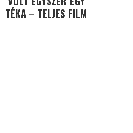
VOLT EGYSZER EGY
TÉKA – TELJES FILM