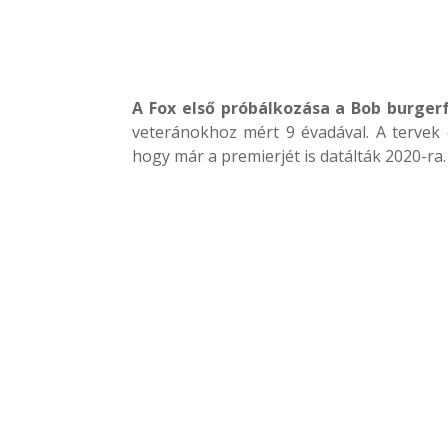
A Fox első próbálkozása a Bob burger
veteránokhoz mért 9 évadával. A tervek 
hogy már a premierjét is datálták 2020-ra.