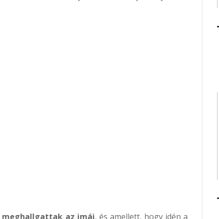
s meghallgattak az imái
, és amellett, hogy idén a