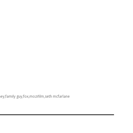
ney
family guy
fox
mozifilm
seth mcfarlane