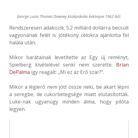
George Lucas Thomas Downey középiskolai évkönyve 1962-ből.
Rendszeresen adakozik. 5.2 milliárd dollárra becsült
vagyonának felét is jótékony célokra ajánlotta fel
halála után.
Mikor barátainak levetítette az Egy új reményt,
Spielberg kivételével senki nem szerette.
Brian
DePalma
így reagált: „Mi ez az Erő szar?”.
Mikor a légierő nem jött össze neki, be akart lépni
a seregbe, de cukorbetegsége miatt elutasították.
Luke-nak ugyanúgy minden álma, hogy pilóta
legyen.