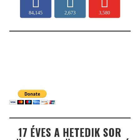
84,145
2,673
3,580
17 ÉVES A HETEDIK SOR