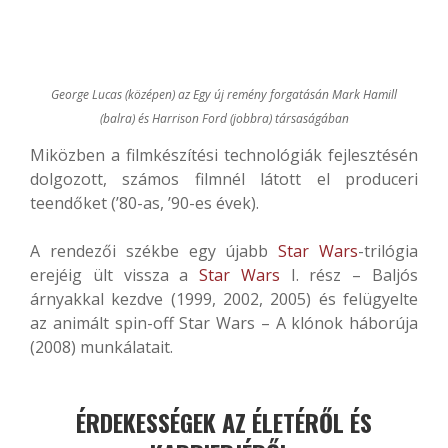
George Lucas (középen) az Egy új remény forgatásán Mark Hamill
(balra) és Harrison Ford (jobbra) társaságában
Miközben a filmkészítési technológiák fejlesztésén
dolgozott, számos filmnél látott el produceri
teendőket (’80-as, ’90-es évek).
A rendezői székbe egy újabb
Star Wars
-trilógia
erejéig ült vissza a
Star Wars
I. rész – Baljós
árnyakkal kezdve (1999, 2002, 2005) és felügyelte
az animált spin-off Star Wars – A klónok háborúja
(2008) munkálatait.
ÉRDEKESSÉGEK AZ ÉLETÉRŐL ÉS