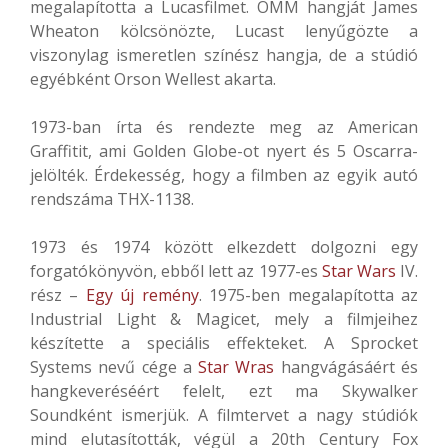
megalapította a Lucasfilmet. OMM hangját James
Wheaton kölcsönözte, Lucast lenyűgözte a
viszonylag ismeretlen színész hangja, de a stúdió
egyébként Orson Wellest akarta.
1973-ban írta és rendezte meg az American
Graffitit, ami Golden Globe-ot nyert és 5 Oscarra-
jelölték. Érdekesség, hogy a filmben az egyik autó
rendszáma THX-1138.
1973 és 1974 között elkezdett dolgozni egy
forgatókönyvön, ebből lett az 1977-es
Star Wars
IV.
rész –
Egy új remény
. 1975-ben megalapította az
Industrial Light & Magicet, mely a filmjeihez
készítette a speciális effekteket. A Sprocket
Systems nevű cége a
Star Wras
hangvágásáért és
hangkeveréséért felelt, ezt ma Skywalker
Soundként ismerjük. A filmtervet a nagy stúdiók
mind elutasították, végül a 20th Century Fox