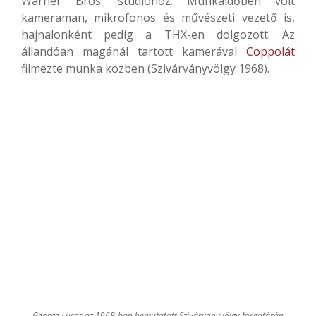
Warner Bros. stúdióhoz. Munkaidőben volt
kameraman, mikrofonos és művészeti vezető is,
hajnalonként pedig a THX-en dolgozott. Az
állandóan magánál tartott kamerával
Coppolát
filmezte munka közben (Szivárványvölgy 1968).
George Lucas az 1968-ban bemutatott Szivárványvölgy forgatásán