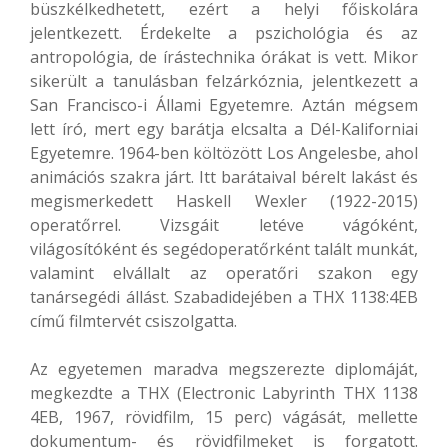
büszkélkedhetett, ezért a helyi főiskolára
jelentkezett. Érdekelte a pszichológia és az
antropológia, de írástechnika órákat is vett. Mikor
sikerült a tanulásban felzárkóznia, jelentkezett a
San Francisco-i Állami Egyetemre. Aztán mégsem
lett író, mert egy barátja elcsalta a Dél-Kaliforniai
Egyetemre. 1964-ben költözött Los Angelesbe, ahol
animációs szakra járt. Itt barátaival bérelt lakást és
megismerkedett Haskell Wexler (1922-2015)
operatőrrel. Vizsgáit letéve vágóként,
világosítóként és segédoperatőrként talált munkát,
valamint elvállalt az operatőri szakon egy
tanársegédi állást. Szabadidejében a THX 1138:4EB
című filmtervét csiszolgatta.
Az egyetemen maradva megszerezte diplomáját,
megkezdte a THX (Electronic Labyrinth THX 1138
4EB, 1967, rövidfilm, 15 perc) vágását, mellette
dokumentum- és rövidfilmeket is forgatott.