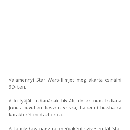
Valamennyi Star Wars-filmjét meg akarta csinálni
3D-ben.
A kutyáját Indianának hívták, de ez nem Indiana
Jones nevében köszön vissza, hanem Chewbacca
karakterét mintázta róla.
A Family Guy nagy rajongójaként szívesen lát Star