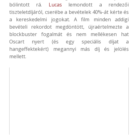
bólintott rá.
Lucas
lemondott a rendezői
tiszteletdíjáról, cserébe a bevételek 40%-át kérte és
a kereskedelmi jogokat. A film minden addigi
bevételi rekordot megdöntött, újraértelmezte a
blockbuster fogalmát és nem mellékesen hat
Oscart nyert (és egy speciális díjat a
hangeffektekért) megannyi más díj és jelölés
mellett.