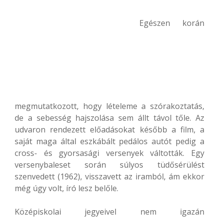
Egészen korán
megmutatkozott, hogy lételeme a szórakoztatás,
de a sebesség hajszolása sem állt távol tőle. Az
udvaron rendezett előadásokat később a film, a
saját maga által eszkábált pedálos autót pedig a
cross- és gyorsasági versenyek váltották. Egy
versenybaleset során súlyos tüdősérülést
szenvedett (1962), visszavett az iramból, ám ekkor
még úgy volt, író lesz belőle.
Középiskolai jegyeivel nem igazán