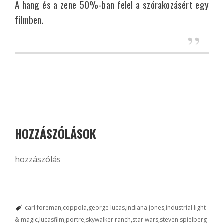
A hang és a zene 50%-ban felel a szórakozásért egy
filmben.
HOZZÁSZÓLÁSOK
hozzászólás
carl foreman
coppola
george lucas
indiana jones
industrial light
& magic
lucasfilm
portre
skywalker ranch
star wars
steven spielberg