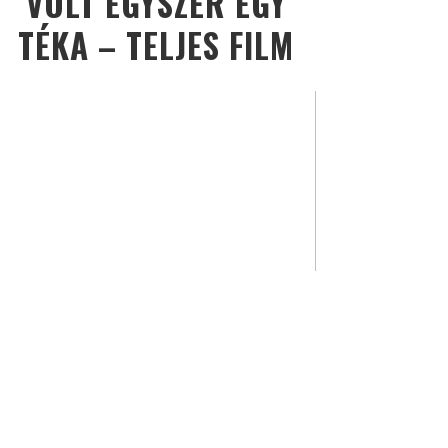
VOLT EGYSZER EGY
TÉKA – TELJES FILM