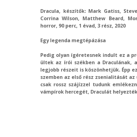
Dracula, készítők: Mark Gatiss, Steve
Corrina Wilson, Matthew Beard, Mor
horror, 90 perc, 1 évad, 3 rész, 2020
Egy legenda megtépázása
Pedig olyan ígéretesnek indult ez a p
ültek
az írói székben a Draculának, 
legjobb részeit is köszönhetjük. Épp 
szemben az első rész zsenialitását az
csak rossz szájízzel tudunk emlékezni
vámpírok hercegét, Draculát helyezté