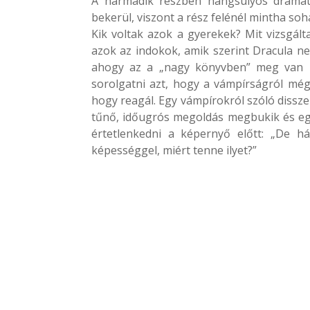
A harmadik részben hangsúlyos dramatu
bekerül, viszont a rész felénél mintha soh
Kik voltak azok a gyerekek? Mit vizsgál
azok az indokok, amik szerint Dracula ne
ahogy az a „nagy könyvben” meg van ír
sorolgatni azt, hogy a vámpírságról még
hogy reagál. Egy vámpírokról szóló dissze
tűnő, időugrós megoldás megbukik és eg
értetlenkedni a képernyő előtt: „De h
képességgel, miért tenne ilyet?”