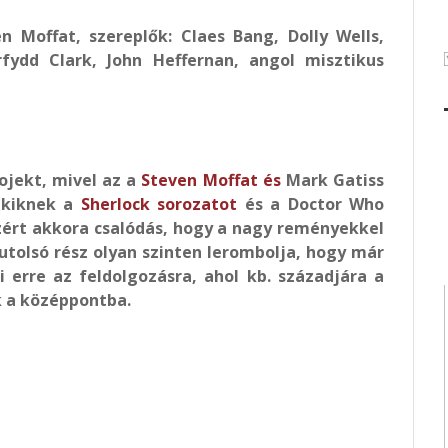
n Moffat, szereplők: Claes Bang, Dolly Wells,
fydd Clark, John Heffernan, angol misztikus
rojekt, mivel az a
Steven Moffat és
Mark Gatiss
akiknek a
Sherlock sorozatot
és a Doctor Who
ezért akkora csalódás, hogy a nagy reményekkel
 utolsó rész olyan szinten lerombolja, hogy már
 erre az feldolgozásra, ahol kb. századjára a
k a középpontba.