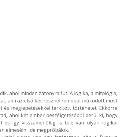
ik, ahol minden zátonyra fut. A logika, a mitológia,
lat, ami az első két résznél remekül működött most
 és meglepetésekkel tarkított történetet. Ekkorra
ad, ahol két ember beszélgetéséből derül ki, hogy
l és így visszamenőleg is tele van olyan logikai
en elmesélni, de megpróbálok.