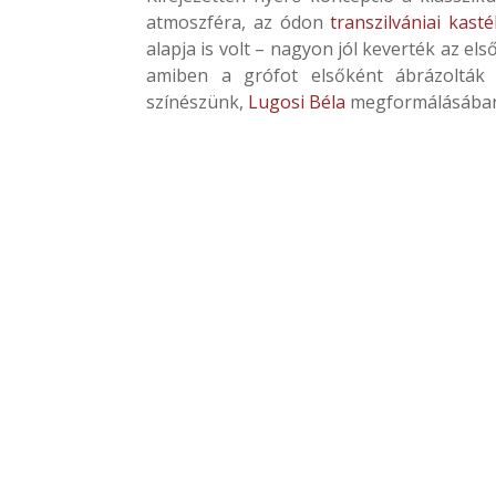
atmoszféra, az ódon
transzilvániai kasté
alapja is volt – nagyon jól keverték az el
amiben a grófot elsőként ábrázolták 
színészünk,
Lugosi Béla
megformálásában 