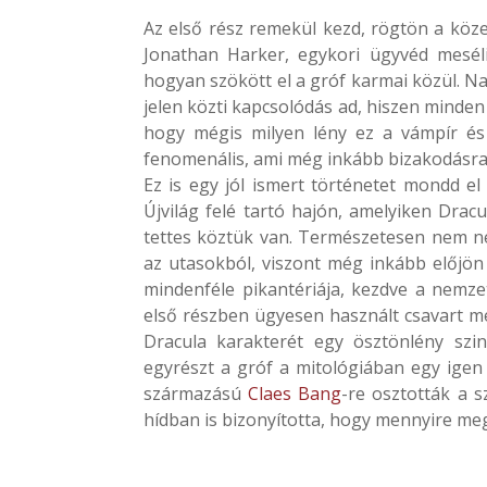
Az első rész remekül kezd, rögtön a köze
Jonathan Harker, egykori ügyvéd mesél
hogyan szökött el a gróf karmai közül. Na
jelen közti kapcsolódás ad, hiszen minden
hogy mégis milyen lény ez a vámpír és 
fenomenális, ami még inkább bizakodásra 
Ez is egy jól ismert történetet mondd el
Újvilág felé tartó hajón, amelyiken Dracu
tettes köztük van. Természetesen nem ne
az utasokból, viszont még inkább előjö
mindenféle pikantériája, kezdve a nemze
első részben ügyesen használt csavart még
Dracula karakterét egy ösztönlény szi
egyrészt a gróf a mitológiában egy igen 
származású
Claes Bang
-re osztották a 
hídban is bizonyította, hogy mennyire meg