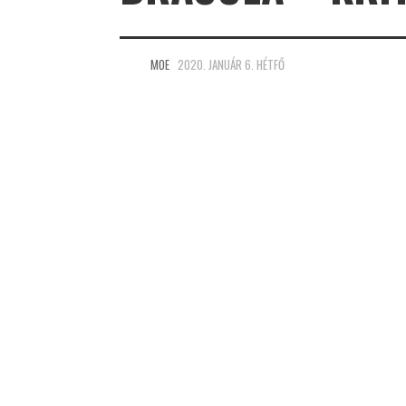
MOE
2020. JANUÁR 6. HÉTFŐ