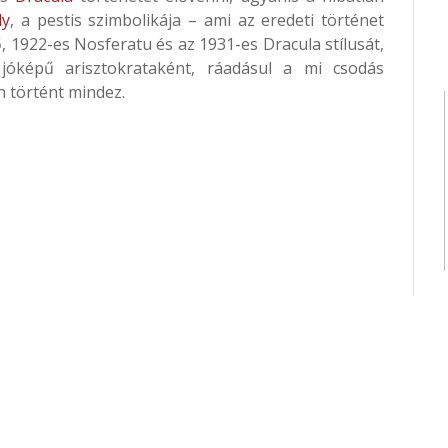
ly
, a pestis szimbolikája – ami az eredeti történet
ső, 1922-es Nosferatu és az 1931-es Dracula stílusát,
jóképű arisztokrataként, ráadásul a mi csodás
történt mindez.