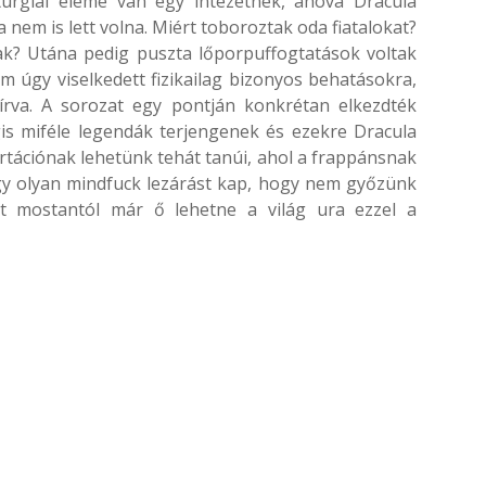
rgiai eleme van egy intézetnek, ahova Dracula
a nem is lett volna. Miért toboroztak oda fiatalokat?
tak? Utána pedig puszta lőporpuffogtatások voltak
m úgy viselkedett fizikailag bizonyos behatásokra,
va. A sorozat egy pontján konkrétan elkezdték
is miféle legendák terjengenek és ezekre Dracula
rtációnak lehetünk tehát tanúi, ahol a frappánsnak
y olyan mindfuck lezárást kap, hogy nem győzünk
át mostantól már ő lehetne a világ ura ezzel a