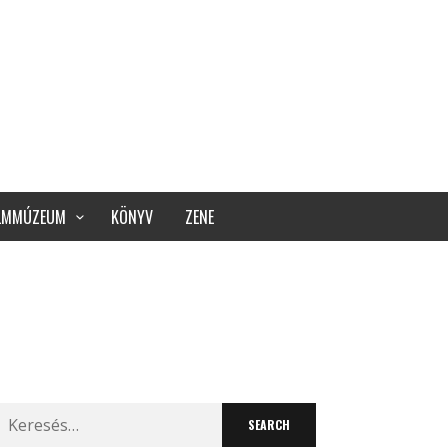
ILMMÚZEUM
KÖNYV
ZENE
Search
for: