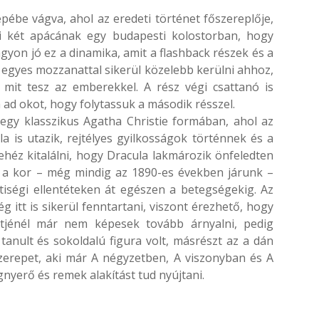
pébe vágva, ahol az eredeti történet főszereplője,
i két apácának egy budapesti kolostorban, hogy
gyon jó ez a dinamika, amit a flashback részek és a
 egyes mozzanattal sikerül közelebb kerülni ahhoz,
mit tesz az emberekkel. A rész végi csattanó is
ad okot, hogy folytassuk a második résszel.
 egy klasszikus Agatha Christie formában, ahol az
la is utazik, rejtélyes gyilkosságok történnek és a
héz kitalálni, hogy Dracula lakmározik önfeledten
n a kor – még mindig az 1890-es években járunk –
tiségi ellentéteken át egészen a betegségekig. Az
 itt is sikerül fenntartani, viszont érezhető, hogy
ntjénél már nem képesek tovább árnyalni, pedig
tanult és sokoldalú figura volt, másrészt az a dán
szerepet, aki már A négyzetben, A viszonyban és A
nyerő és remek alakítást tud nyújtani.