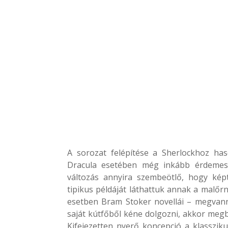
A sorozat felépítése a Sherlockhoz ha
Dracula esetében még inkább érdemes k
változás annyira szembeötlő, hogy kép
tipikus példáját láthattuk annak a malőr
esetben Bram Stoker novellái – megvan
saját kútfőből kéne dolgozni, akkor megbu
Kifejezetten nyerő koncepció a klasszik