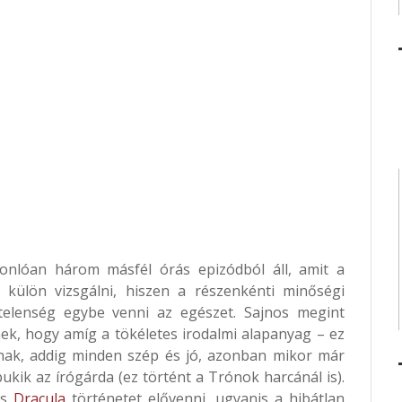
sonlóan három másfél órás epizódból áll, amit a
ülön vizsgálni, hiszen a részenkénti minőségi
telenség egybe venni az egészet. Sajnos megint
nek, hogy amíg a tökéletes irodalmi alapanyag – ez
nak, addig minden szép és jó, azonban mikor már
kik az írógárda (ez történt a Trónok harcánál is).
us
Dracula
történetet elővenni, ugyanis a hibátlan