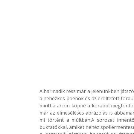
A harmadik rész már a jelenünkben játszód
a nehézkes poénok és az erőltetett fordu
mintha arcon köpné a korábbi megfontolt
már az elmeséléses ábrázolás is abbamar
mi történt a múltban.A sorozat innentő
buktatókkal, amiket nehéz spoilermentes