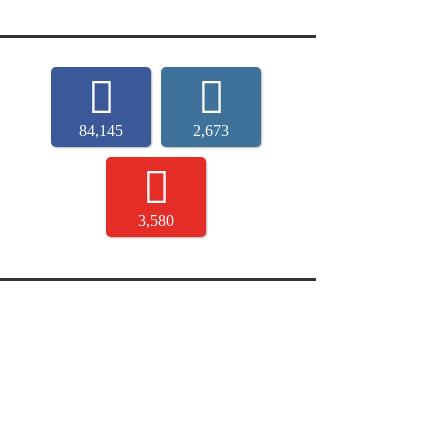
84,145
2,673
3,580