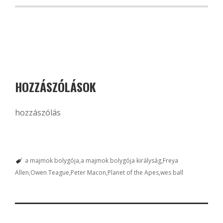
HOZZÁSZÓLÁSOK
hozzászólás
a majmok bolygója
a majmok bolygója királyság
Freya
Allen
Owen Teague
Peter Macon
Planet of the Apes
wes ball