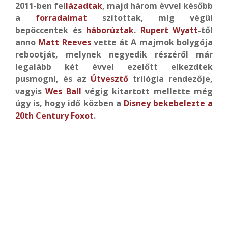
2011-ben fel
lázadtak
, majd három évvel később
a
forradalmat
szítottak, míg végül
bepöccentek és
háborúztak
.
Rupert Wyatt
-től
anno
Matt Reeves
vette át A majmok bolygója
rebootját, melynek negyedik részéről már
legalább két évvel ezelőtt elkezdtek
pusmogni, és az
Útvesztő
trilógia rendezője,
vagyis
Wes Ball
végig kitartott mellette még
úgy is, hogy idő közben a
Disney bekebelezte a
20th Century Foxot
.