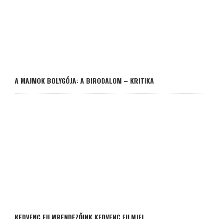
A MAJMOK BOLYGÓJA: A BIRODALOM – KRITIKA
KEDVENC FILMRENDEZŐINK KEDVENC FILMJEI