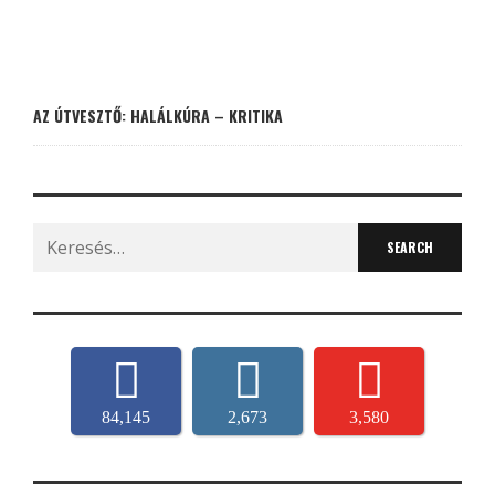
AZ ÚTVESZTŐ: HALÁLKÚRA – KRITIKA
Search
for:
84,145
2,673
3,580