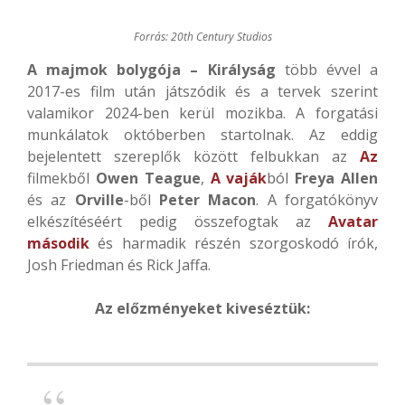
Forrás: 20th Century Studios
A majmok bolygója – Királyság
több évvel a
2017-es film után játszódik és a tervek szerint
valamikor 2024-ben kerül mozikba. A forgatási
munkálatok októberben startolnak. Az eddig
bejelentett szereplők között felbukkan az
Az
filmekből
Owen Teague
,
A vaják
ból
Freya Allen
és az
Orville
-ből
Peter Macon
. A forgatókönyv
elkészítéséért pedig összefogtak az
Avatar
második
és harmadik részén szorgoskodó írók,
Josh Friedman és Rick Jaffa.
Az előzményeket kiveséztük: