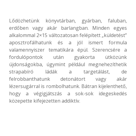
Lődözhetünk könyvtárban, gyárban, faluban,
erdőben vagy akár barlangban. Minden egyes
alkalommal 2×15 változatosan felépített „küldetést”
aposztrofálhatunk és a jól ismert formula
valamennyiszer tematikára épül. Szerencsére a
fordulópontok után gyakorta ütközünk
újdonságokba, úgymint például megnehezíthetik
strapabíró ládák a targetálást, de
felrobbanthatunk detonátort vagy akár
lézersugárral is rombolhatunk. Bátran kijelenthető,
hogy a végigjátszás a sok-sok idegeskedés
közepette kifejezetten addiktív.