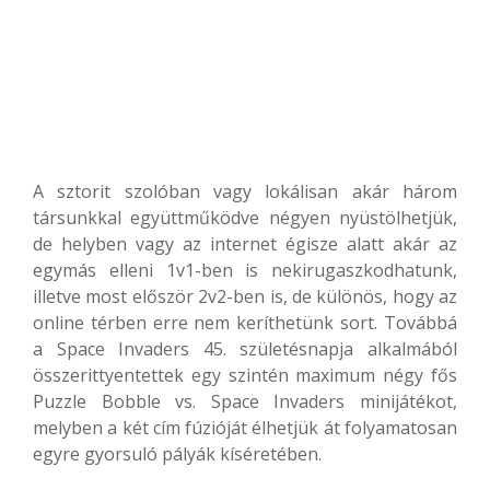
A sztorit szolóban vagy lokálisan akár három
társunkkal együttműködve négyen nyüstölhetjük,
de helyben vagy az internet égisze alatt akár az
egymás elleni 1v1-ben is nekirugaszkodhatunk,
illetve most először 2v2-ben is, de különös, hogy az
online térben erre nem keríthetünk sort. Továbbá
a Space Invaders 45. születésnapja alkalmából
összerittyentettek egy szintén maximum négy fős
Puzzle Bobble vs. Space Invaders minijátékot,
melyben a két cím fúzióját élhetjük át folyamatosan
egyre gyorsuló pályák kíséretében.