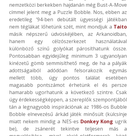
nemzetközi berkekben hajdanán még Bust-A-Move
címmel jelent meg a Puzzle Bobble. Nos, ebben az
eredetileg ’94-ben debütált ügyességi játékban
nem téglákat lőhetünk szét, mint mondjuk a
Taito
másik népszerű üdvöskéjében, az Arkanoidban,
hanem egy célzószerkezet használatával
különböző színű golyókat párosíthatunk össze.
Pontosabban egyidejűleg minimum 3 ugyanolyan
kinézetű gömb semmisíthető meg, de ha a pályák
adottságaiból adódóan felsorakozik egymás
mellett több, úgy pontos találat esetében
magasabb pontszámot érhetünk el és persze
hamarabb ugorhatunk a következő szintre. Csak
úgy érdekességképpen, a szereplők szempontjából
tán a legnagyobb inspirációnak az 1986-os Bubble
Bobble elnevezésű árkád játék minősült (külcsínje
miatt nekem mindig a NES-es
Donkey Kong
ugrik
be), de zsánerét tekintve teljesen más a