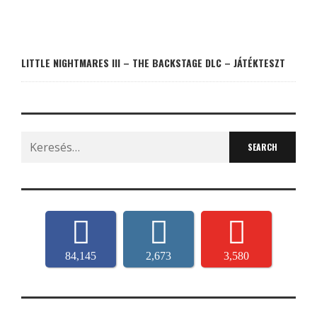
LITTLE NIGHTMARES III – THE BACKSTAGE DLC – JÁTÉKTESZT
Search
for:
84,145
2,673
3,580