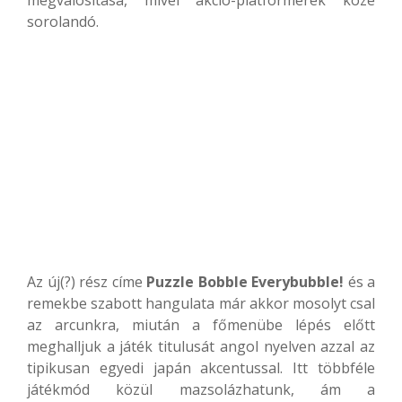
megvalósítása, mivel akció-platformerek közé
sorolandó.
Az új(?) rész címe
Puzzle Bobble Everybubble!
és a
remekbe szabott hangulata már akkor mosolyt csal
az arcunkra, miután a főmenübe lépés előtt
meghalljuk a játék titulusát angol nyelven azzal az
tipikusan egyedi japán akcentussal. Itt többféle
játékmód közül mazsolázhatunk, ám a