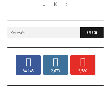
…
16
Search
for:
84,145
2,673
3,580