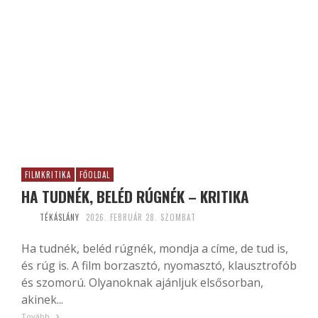
FILMKRITIKA
FŐOLDAL
HA TUDNÉK, BELÉD RÚGNÉK – KRITIKA
TÉKÁSLÁNY
2026. FEBRUÁR 28. SZOMBAT
Ha tudnék, beléd rúgnék, mondja a címe, de tud is,
és rúg is. A film borzasztó, nyomasztó, klausztrofób
és szomorú. Olyanoknak ajánljuk elsősorban,
akinek...
Tovább