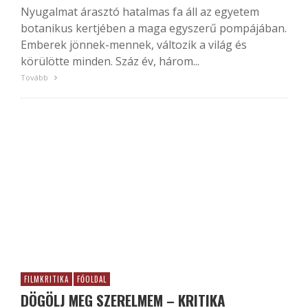
Nyugalmat árasztó hatalmas fa áll az egyetem
botanikus kertjében a maga egyszerű pompájában.
Emberek jönnek-mennek, változik a világ és
körülötte minden. Száz év, három...
Tovább
FILMKRITIKA
FŐOLDAL
DÖGÖLJ MEG SZERELMEM – KRITIKA