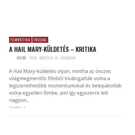
FILMKRITIKA
FŐOLDAL
A HAIL MARY-KÜLDETÉS – KRITIKA
HUJBI
2026. MÁRCIUS 15. VASÁRNAP
A Hail Mary-küldetés olyan, mintha az összes
világmegmentős filmből kiválogatták volna a
legszerethetőbb momentumokat és belepakolták
volna egyetlen filmbe, ami így egyszerre lett
nagyon...
Tovább