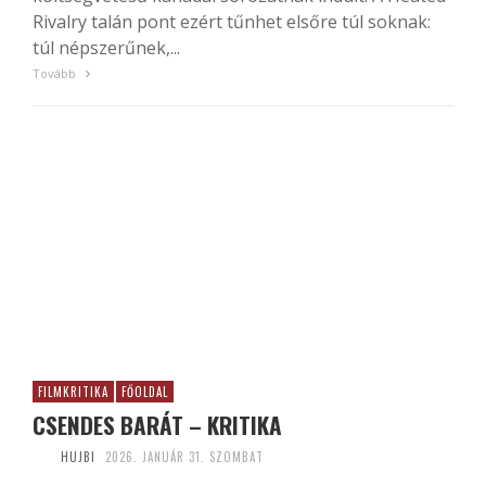
Rivalry talán pont ezért tűnhet elsőre túl soknak:
túl népszerűnek,...
Tovább
FILMKRITIKA
FŐOLDAL
CSENDES BARÁT – KRITIKA
HUJBI
2026. JANUÁR 31. SZOMBAT