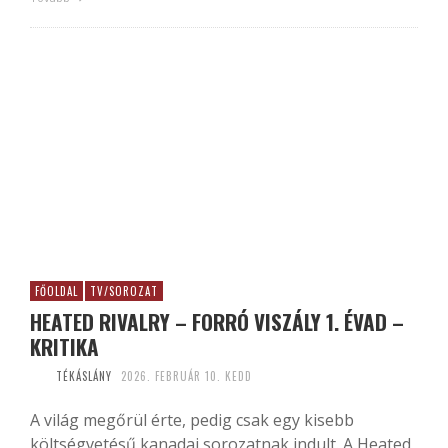
FŐOLDAL
TV/SOROZAT
HEATED RIVALRY – FORRÓ VISZÁLY 1. ÉVAD –
KRITIKA
TÉKÁSLÁNY
2026. FEBRUÁR 10. KEDD
A világ megőrül érte, pedig csak egy kisebb
költségvetésű kanadai sorozatnak indult. A Heated