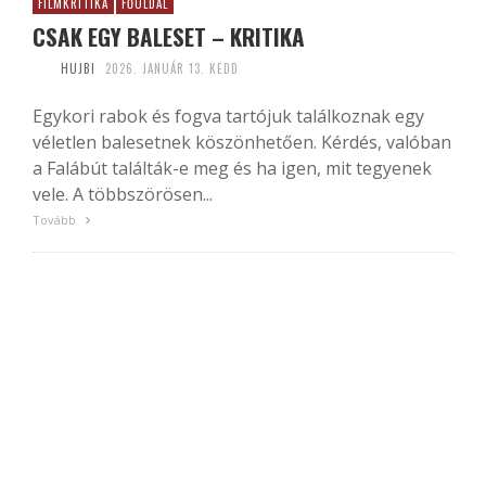
FILMKRITIKA
FŐOLDAL
CSAK EGY BALESET – KRITIKA
HUJBI
2026. JANUÁR 13. KEDD
Egykori rabok és fogva tartójuk találkoznak egy
véletlen balesetnek köszönhetően. Kérdés, valóban
a Falábút találták-e meg és ha igen, mit tegyenek
vele. A többszörösen...
Tovább