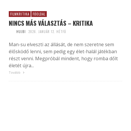
FILMKRITIKA
FŐOLDAL
NINCS MÁS VÁLASZTÁS – KRITIKA
HUJBI
2026. JANUÁR 12. HÉTFŐ
Man-su elveszti az állását, de nem szeretne sem
élősködő lenni, sem pedig egy élet-halál játékban
részt venni. Megpróbál mindent, hogy romba dőlt
életét újra...
Tovább