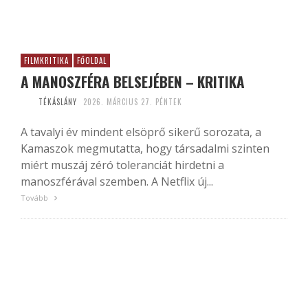
FILMKRITIKA
FŐOLDAL
A MANOSZFÉRA BELSEJÉBEN – KRITIKA
TÉKÁSLÁNY
2026. MÁRCIUS 27. PÉNTEK
A tavalyi év mindent elsöprő sikerű sorozata, a
Kamaszok megmutatta, hogy társadalmi szinten
miért muszáj zéró toleranciát hirdetni a
manoszférával szemben. A Netflix új...
Tovább