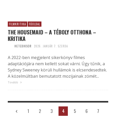
FILMKRITIKA
FŐOLDAL
THE HOUSEMAID – A TÉBOLY OTTHONA –
KRITIKA
HETEDIKSOR
2026. JANUÁR 7. SZERDA
A 2022-ben megjelent sikerkönyv filmes
adaptációjára nem kellett sokat várni. Úgy tűnik, a
Sydney Sweeney körüli hullámok is elcsendesedtek.
A közelmúltban bemutatott mozijainak zömét...
Tovább
1
2
3
4
5
6
7