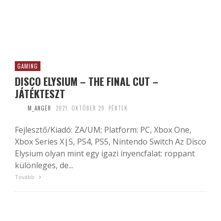
GAMING
DISCO ELYSIUM – THE FINAL CUT –
JÁTÉKTESZT
M_ANGER
2021. OKTÓBER 29. PÉNTEK
Fejlesztő/Kiadó: ZA/UM; Platform: PC, Xbox One,
Xbox Series X|S, PS4, PS5, Nintendo Switch Az Disco
Elysium olyan mint egy igazi ínyencfalat: roppant
különleges, de...
Tovább