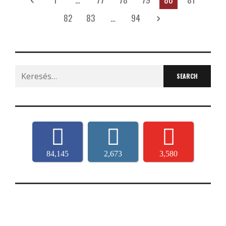
82
83
…
94
Search
for:
84,145
2,673
3,580