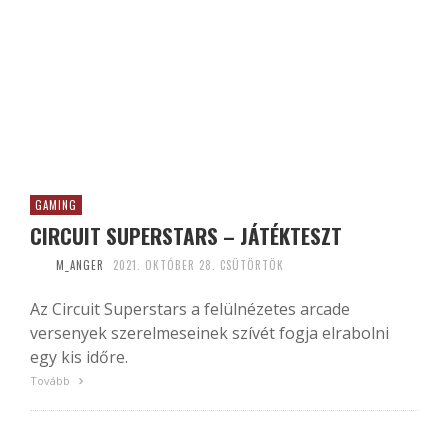
GAMING
CIRCUIT SUPERSTARS – JÁTÉKTESZT
M_ANGER
2021. OKTÓBER 28. CSÜTÖRTÖK
Az Circuit Superstars a felülnézetes arcade
versenyek szerelmeseinek szívét fogja elrabolni
egy kis időre.
Tovább