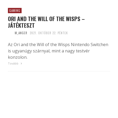
GAMING
ORI AND THE WILL OF THE WISPS –
JÁTÉKTESZT
M_ANGER
2021. OKTÓBER 22. PÉNTEK
Az Ori and the Will of the Wisps Nintendo Switchen
is ugyanúgy szárnyal, mint a nagy testvér
konzolon.
Tovább