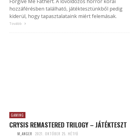
Forgive Me Fathert. A lövöldözős horror korai
hozzáférésben található, játéktesztünkből pedig
kiderül, hogy tapasztalataink miért felemásak.
Tovább
GAMING
CRYSIS REMASTERED TRILOGY – JÁTÉKTESZT
M_ANGER
2021. OKTÓBER 25. HÉTFŐ