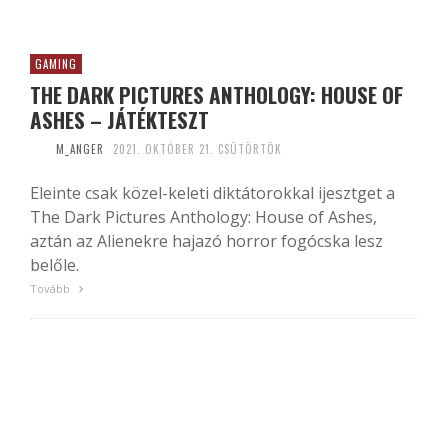
GAMING
THE DARK PICTURES ANTHOLOGY: HOUSE OF
ASHES – JÁTÉKTESZT
M_ANGER
2021. OKTÓBER 21. CSÜTÖRTÖK
Eleinte csak közel-keleti diktátorokkal ijesztget a
The Dark Pictures Anthology: House of Ashes,
aztán az Alienekre hajazó horror fogócska lesz
belőle.
Tovább