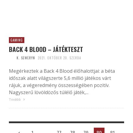
GAMING
BACK 4 BLOOD – JÁTÉKTESZT
K. SEWERYN
2021. OKTÓBER 20. SZERDA
Megérkeztek a Back 4 Blood élőhalottjai: a béta
időszak alatt világszerte 5,6 millió játékos várt
rájuk, a végeredmény összességében pozitív.
Nagyszerű lövöldözős túlélő játék,...
Tovább
1
…
77
78
79
80
81