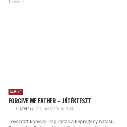
Tovább
GAMING
FORGIVE ME FATHER – JÁTÉKTESZT
K. SEWERYN
2021. OKTÓBER 26. KEDD
Lovecraft könyvei inspirálták a képregény hatású