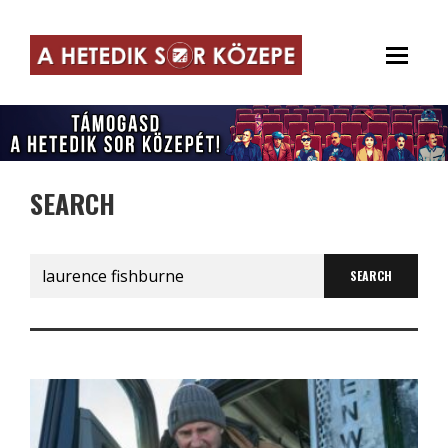
SEARCH
Search
for: