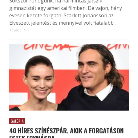
Sokszor röhögünk, ha harmincas játszik
gimnazistát egy amerikai filmben. De vajon, hány
évesen kezdte forgatni Scarlett Johansson az
Elveszett jelentést és mennyivel volt fiatalabb...
Tovább
GALÉRIA
40 HÍRES SZÍNÉSZPÁR, AKIK A FORGATÁSON