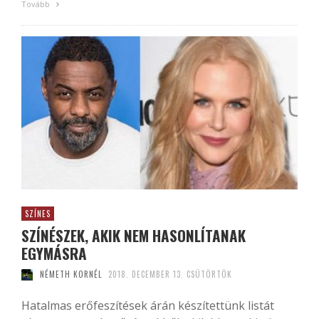
Tovább
SZÍNES
SZÍNÉSZEK, AKIK NEM HASONLÍTANAK
EGYMÁSRA
NÉMETH KORNÉL
2018. DECEMBER 13. CSÜTÖRTÖK
Hatalmas erőfeszítések árán készítettünk listát