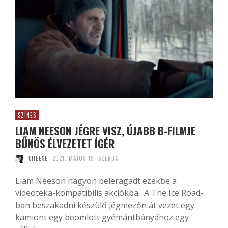
SZÍNES
LIAM NEESON JÉGRE VISZ, ÚJABB B-FILMJE
BŰNÖS ÉLVEZETET ÍGÉR
CHEESE
2021. MÁJUS 19. SZERDA
Liam Neeson nagyon beleragadt ezekbe a
videotéka-kompatibilis akciókba. A The Ice Road-
ban beszakadni készülő jégmezőn át vezet egy
kamiont egy beomlott gyémántbányához egy