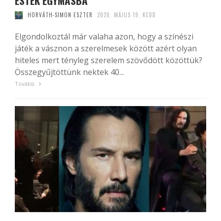
ESTEK EGYMÁSBA
HORVÁTH-SIMON ESZTER
2020. MÁJUS 19. KEDD
Elgondolkoztál már valaha azon, hogy a színészi
játék a vásznon a szerelmesek között azért olyan
hiteles mert tényleg szerelem szövődött közöttük?
Összegyűjtöttünk nektek 40...
Tovább