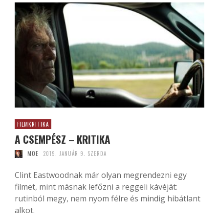
FILMKRITIKA
A CSEMPÉSZ – KRITIKA
MOE
2019. JANUÁR 9. SZERDA
Clint Eastwoodnak már olyan megrendezni egy
filmet, mint másnak lefőzni a reggeli kávéját:
rutinból megy, nem nyom félre és mindig hibátlant
alkot.