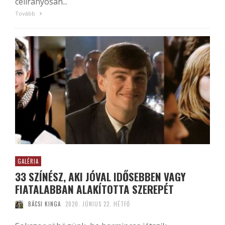
célirányosan...
Tovább
GALÉRIA
33 SZÍNÉSZ, AKI JÓVAL IDŐSEBBEN VAGY
FIATALABBAN ALAKÍTOTTA SZEREPÉT
BÁCSI KINGA
2020. JÚNIUS 22. HÉTFŐ