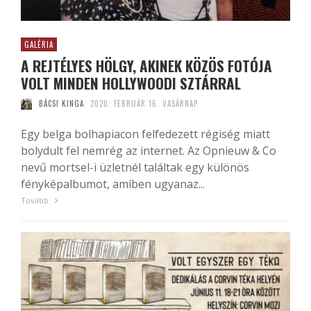
GALÉRIA
A REJTÉLYES HÖLGY, AKINEK KÖZÖS FOTÓJA
VOLT MINDEN HOLLYWOODI SZTÁRRAL
BÁCSI KINGA
2020. FEBRUÁR 16. VASÁRNAP
Egy belga bolhapiacon felfedezett régiség miatt
bolydult fel nemrég az internet. Az Opnieuw & Co
nevű mortsel-i üzletnél találtak egy különös
fényképalbumot, amiben ugyanaz...
Tovább