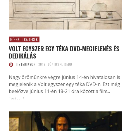
HÍREK, TRAILEREK
VOLT EGYSZER EGY TÉKA DVD-MEGJELENÉS ÉS
DEDIKÁLÁS
HETEDIKSOR
2019. JÚNIUS 4. KEDD
Nagy örömünkre végre június 14-én hivatalosan is
megjelenik a Volt egyszer egy téka DVD-n. Ezt még
beelőzve június 11-én 18-21 óra között a film...
Tovább