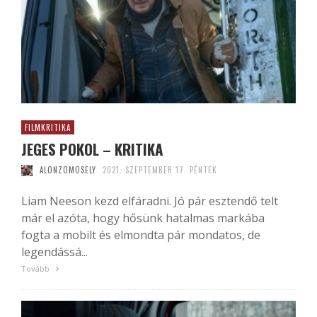
FILMKRITIKA
JEGES POKOL – KRITIKA
ALONZOMOSELY
2021. SZEPTEMBER 17. PÉNTEK
Liam Neeson kezd elfáradni. Jó pár esztendő telt
már el azóta, hogy hősünk hatalmas markába
fogta a mobilt és elmondta pár mondatos, de
legendássá...
Tovább