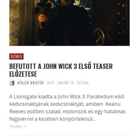
SZÍNES
BEFUTOTT A JOHN WICK 3 ELSŐ TEASER
ELŐZETESE
KÖLLER KRISTÓF
2019. JANUÁR 16. SZERDA
A Lionsgate kiadta a John Wick 3: Parabellum első
kedvcsinálójának kedvcsinálóját, amiben Keanu
Reeves esőben szalad, motorozik és egy hatalmas
fegyverrel a kezében könyörtelenül...
Tovább