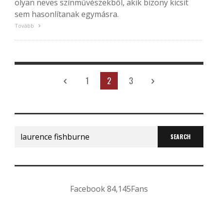
olyan neves színművészekből, akik bizony kicsit
sem hasonlítanak egymásra.
Tovább
1
2
3
Search
for:
Facebook
84,145
Fans