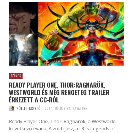
SZÍNES
READY PLAYER ONE, THOR:RAGNARÖK,
WESTWORLD ÉS MÉG RENGETEG TRAILER
ÉRKEZETT A CC-RÓL
KÖLLER KRISTÓF
2017. JÚLIUS 23. VASÁRNAP
Ready Player One, Thor: Ragnarök, a Westworld
következő évada, A zöld íjász, a DC’s Legends of