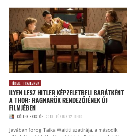
HÍREK, TRAILEREK
ILYEN LESZ HITLER KÉPZELETBELI BARÁTKÉNT
A THOR: RAGNARÖK RENDEZŐJÉNEK ÚJ
FILMJÉBEN
KÖLLER KRISTÓF
2018. JÚNIUS 12. KEDD
Javában forog Taika Waititi szatírája, a második