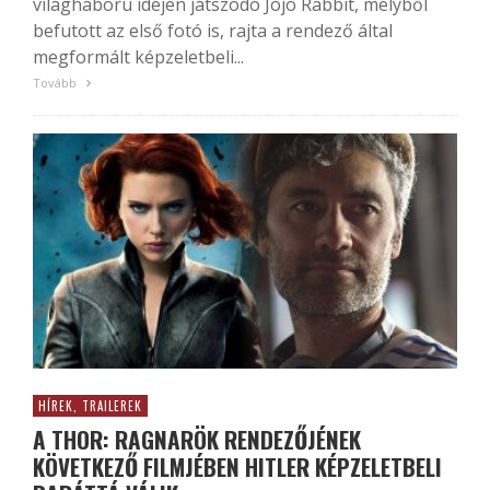
világháború idején játszódó Jojo Rabbit, melyből
befutott az első fotó is, rajta a rendező által
megformált képzeletbeli...
Tovább
HÍREK, TRAILEREK
A THOR: RAGNARÖK RENDEZŐJÉNEK
KÖVETKEZŐ FILMJÉBEN HITLER KÉPZELETBELI