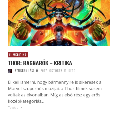
FILMKRITIKA
THOR: RAGNARÖK – KRITIKA
STURBÁN LÁSZLÓ
2017. OKTÓBER 31. KEDD
El kell ismerni, hogy bármennyire is sikeresek a
Marvel szuperhős mozijai, a Thor-filmek sosem
voltak az élvonalban. Míg az első rész egy erős
középkategóriás...
Tovább