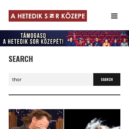
SEARCH
Search
for: