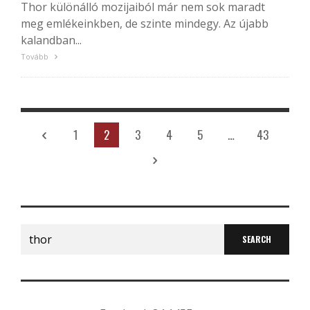
Thor különálló mozijaiból már nem sok maradt
meg emlékeinkben, de szinte mindegy. Az újabb
kalandban...
Tovább
1
2
3
4
5
…
43
Search
for: