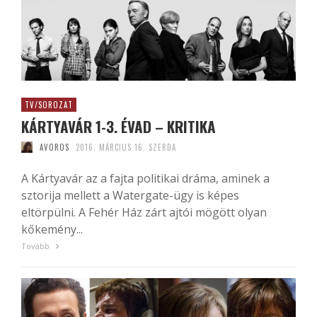
TV/SOROZAT
KÁRTYAVÁR 1-3. ÉVAD – KRITIKA
AVOROS
2016. MÁRCIUS 16. SZERDA
A Kártyavár az a fajta politikai dráma, aminek a
sztorija mellett a Watergate-ügy is képes
eltörpülni. A Fehér Ház zárt ajtói mögött olyan
kőkemény...
Tovább