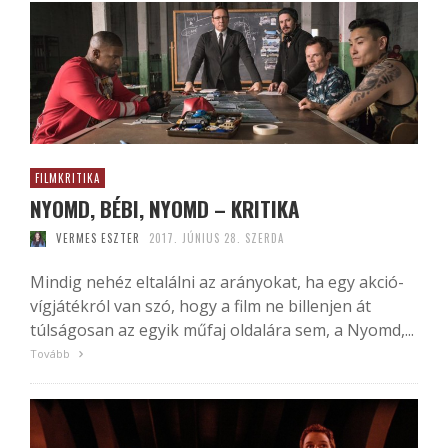
FILMKRITIKA
NYOMD, BÉBI, NYOMD – KRITIKA
VERMES ESZTER
2017. JÚNIUS 28. SZERDA
Mindig nehéz eltalálni az arányokat, ha egy akció-
vígjátékról van szó, hogy a film ne billenjen át
túlságosan az egyik műfaj oldalára sem, a Nyomd,...
Tovább