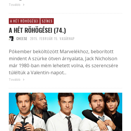
Tovább
A HÉT RÖHÖGÉSEI
SZÍNES
A HÉT RÖHÖGÉSEI (74.)
CHEESE
2015. FEBRUÁR 15. VASÁRNAP
Pókember beköltözött Marvelékhoz, beborított
mindent A szürke ötven árnyalata, Jack Nicholson
már 1980-ban mém lehetett volna, és szerencsére
túléltük a Valentin-napot...
Tovább