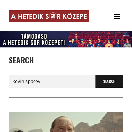
SEARCH
Search
for: