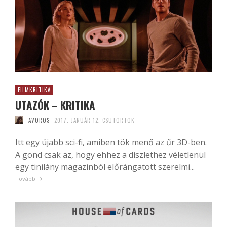
FILMKRITIKA
UTAZÓK – KRITIKA
AVOROS
2017. JANUÁR 12. CSÜTÖRTÖK
Itt egy újabb sci-fi, amiben tök menő az űr 3D-ben.
A gond csak az, hogy ehhez a díszlethez véletlenül
egy tinilány magazinból előrángatott szerelmi...
Tovább