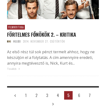
FILMKRITIKA
FÖRTELMES FŐNÖKÖK 2. – KRITIKA
HUJBI
2014. NOVEMBER 27. CSÜTÖRTÖK
Az első rész túl sok pénzt termelt ahhoz, hogy ne
készüljön el a folytatás. A cím amennyire eredeti,
annyira megtévesztő is, Nick, Kurt és...
Tovább
1
2
3
4
5
6
7