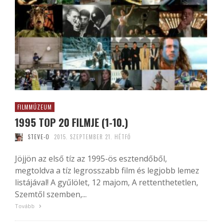
FILMMÚZEUM
1995 TOP 20 FILMJE (1-10.)
STEVE-O
2015. SZEPTEMBER 21. HÉTFŐ
Jöjjön az első tíz az 1995-ös esztendőből,
megtoldva a tíz legrosszabb film és legjobb lemez
listájával! A gyűlölet, 12 majom, A rettenthetetlen,
Szemtől szemben,...
Tovább