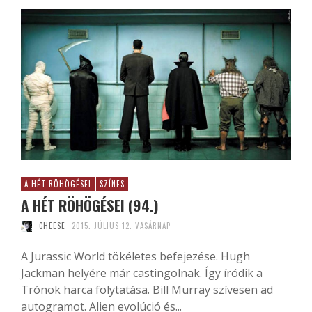
A HÉT RÖHÖGÉSEI
SZÍNES
A HÉT RÖHÖGÉSEI (94.)
CHEESE
2015. JÚLIUS 12. VASÁRNAP
A Jurassic World tökéletes befejezése. Hugh
Jackman helyére már castingolnak. Így íródik a
Trónok harca folytatása. Bill Murray szívesen ad
autogramot. Alien evolúció és...