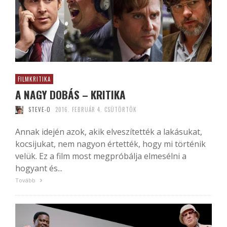
FILMKRITIKA
A NAGY DOBÁS – KRITIKA
STEVE-O
2016. FEBRUÁR 4. CSÜTÖRTÖK
Annak idején azok, akik elveszítették a lakásukat,
kocsijukat, nem nagyon értették, hogy mi történik
velük. Ez a film most megpróbálja elmesélni a
hogyant és...
Tovább