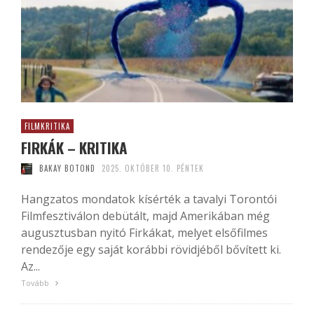
FILMKRITIKA
FIRKÁK – KRITIKA
BAKAY BOTOND
2025. OKTÓBER 10. PÉNTEK
Hangzatos mondatok kísérték a tavalyi Torontói
Filmfesztiválon debütált, majd Amerikában még
augusztusban nyitó Firkákat, melyet elsőfilmes
rendezője egy saját korábbi rövidjéből bővített ki.
Az...
Tovább