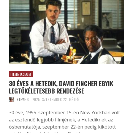
FILMMÚZEUM
30 ÉVES A HETEDIK, DAVID FINCHER EGYIK
LEGTÖKÉLETESEBB RENDEZÉSE
STEVE-O
2025. SZEPTEMBER 22. HÉTFŐ
30 éve, 1995. szeptember 15-én New Yorkban volt
az esztendő legjobb filmjének, a Hetediknek az
ősbemutatója, szeptember 22-én pedig kikötött