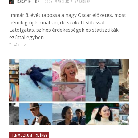
BAKAY BOTOND
2025. MÁRCIUS 2. VASÁRNAP
Immár 8. évét tapossa a nagy Oscar előzetes, most
némileg új formában, de szokott stílussal.
Latolgatás, színes érdekességek és statisztikák:
ezúttal egyben.
Tovább
FILMMÚZEUM
SZÍNES