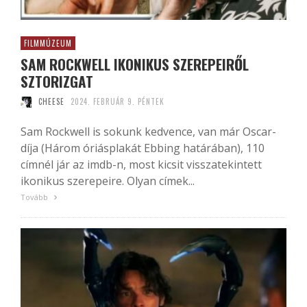
FILMMÚZEUM
SAM ROCKWELL IKONIKUS SZEREPEIRŐL
SZTORIZGAT
CHEESE
2024. FEBRUÁR 9. PÉNTEK
Sam Rockwell is sokunk kedvence, van már Oscar-
díja (Három óriásplakát Ebbing határában), 110
címnél jár az imdb-n, most kicsit visszatekintett
ikonikus szerepeire. Olyan címek...
Tovább