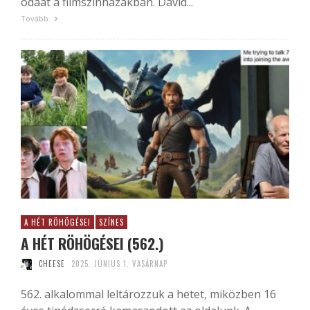
odaát a filmszínházakban. David...
Tovább
A HÉT RÖHÖGÉSEI
SZÍNES
A HÉT RÖHÖGÉSEI (562.)
CHEESE
2025. JÚNIUS 1. VASÁRNAP
562. alkalommal leltározzuk a hetet, miközben 16