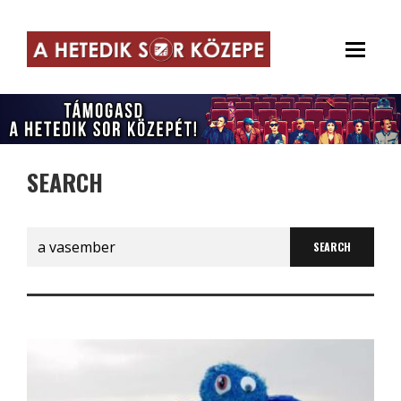
SEARCH
Search
for: