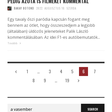
PEDIG AZÓTA IS FILMEKET KOMMENTÁL
BAKAY BOTOND
2022. AUGUSZTUS 10. SZERDA
Egy tavaly őszi paródia kapcsán fogant meg
bennem az ötlet, hogy összeszedjem a legjobb
(általában) üldözős jeleneteket Palik László
kommentálásában. Az idei F1-es autóbemutatók...
Tovább
1
…
3
4
5
6
7
8
9
…
19
Search