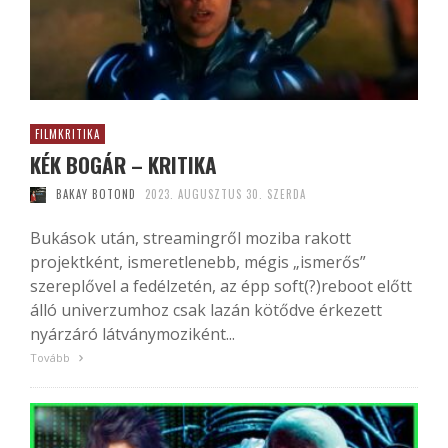
FILMKRITIKA
KÉK BOGÁR – KRITIKA
BAKAY BOTOND
2023. AUGUSZTUS 30. SZERDA
Bukások után, streamingről moziba rakott
projektként, ismeretlenebb, mégis „ismerős”
szereplővel a fedélzetén, az épp soft(?)reboot előtt
álló univerzumhoz csak lazán kötődve érkezett
nyárzáró látványmoziként...
Tovább