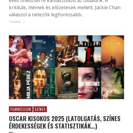
éves tinédzserré kamaszodott az oldalunk. A
kritikák, mémek és előzetesek mellett, Jackie Chan
válaszol a netezők legfontosabb...
Tovább
FILMMÚZEUM
SZÍNES
OSCAR KISOKOS 2025 (LATOLGATÁS, SZÍNES
ÉRDEKESSÉGEK ÉS STATISZTIKÁK…)