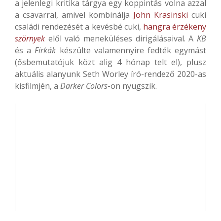
a jelenlegi kritika tárgya egy koppintás volna azzal
a csavarral, amivel kombinálja
John Krasinski
cuki
családi rendezését a kevésbé cuki,
hangra érzékeny
szörnyek
elől való meneküléses dirigálásaival. A
KB
és a
Firkák
készülte valamennyire fedték egymást
(ősbemutatójuk közt alig 4 hónap telt el), plusz
aktuális alanyunk Seth Worley író-rendező 2020-as
kisfilmjén, a
Darker Colors
-on nyugszik.