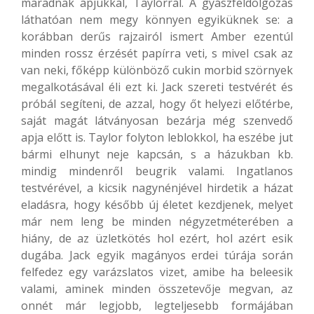
maradnak apjukkal, Taylorral. A gyászfeldolgozás
láthatóan nem megy könnyen egyiküknek se: a
korábban derűs rajzairól ismert Amber ezentúl
minden rossz érzését papírra veti, s mivel csak az
van neki, főképp különböző cukin morbid szörnyek
megalkotásával éli ezt ki. Jack szereti testvérét és
próbál segíteni, de azzal, hogy őt helyezi előtérbe,
saját magát látványosan bezárja még szenvedő
apja előtt is. Taylor folyton leblokkol, ha eszébe jut
bármi elhunyt neje kapcsán, s a házukban kb.
mindig mindenről beugrik valami. Ingatlanos
testvérével, a kicsik nagynénjével hirdetik a házat
eladásra, hogy később új életet kezdjenek, melyet
már nem leng be minden négyzetméterében a
hiány, de az üzletkötés hol ezért, hol azért esik
dugába. Jack egyik magányos erdei túrája során
felfedez egy varázslatos vizet, amibe ha beleesik
valami, aminek minden összetevője megvan, az
onnét már legjobb, legteljesebb formájában