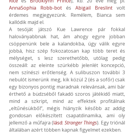
Rice
és
Brooklynn Prince
), kb. 20 éve meg pl.
AnnaSophia Robb-bot
és
Abigail Breslint
volt
érdemes megjegyezünk. Remélem, Bianca sem
kallódik majd el.
A tesóját játszó Kue Lawrence pár fokkal
haloványabbnak hat, ám ahogy egyre jobban
csöppenünk bele a kalandokba, úgy válik egyre
jobbá, hisz szép fokozatosan kap több teret és
mélységet, s lesz szerethetőbb, utólag pedig
összeáll: az eleinte szürkébb jelenlét koncepció,
nem színészi erőtlenség. A sulibuszon további 3
nebulót ismerünk meg, kik közül 2 (és a sofőr) csak
egy bizonyos pontig maradnak relevánsak, ami bár
érthető a büdzséből fakadó szoros játékidő miatt,
mind a szkript, mind az effektek profitálnak
„eltűnésükből”, mégis hiányzik később az addig
gondosan előkészített csapatdinamika, ami oly
jellemző a műfajra (
lásd:
Stranger Things
). Egy triónál
általában azért többen kapnak figyelmet ezekben.