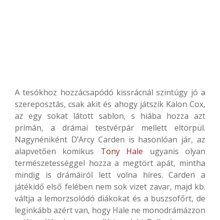
A tesókhoz hozzácsapódó kissrácnál szintúgy jó a
szereposztás, csak akit és ahogy játszik Kalon Cox,
az egy sokat látott sablon, s hiába hozza azt
prímán, a drámai testvérpár mellett eltörpül.
Nagynéniként D’Arcy Carden is hasonlóan jár, az
alapvetően komikus
Tony Hale
ugyanis olyan
természetességgel hozza a megtört apát, mintha
mindig is drámáiról lett volna híres. Carden a
játékidő első felében nem sok vizet zavar, majd kb.
váltja a lemorzsolódó diákokat és a buszsofőrt, de
leginkább azért van, hogy Hale ne monodrámázzon