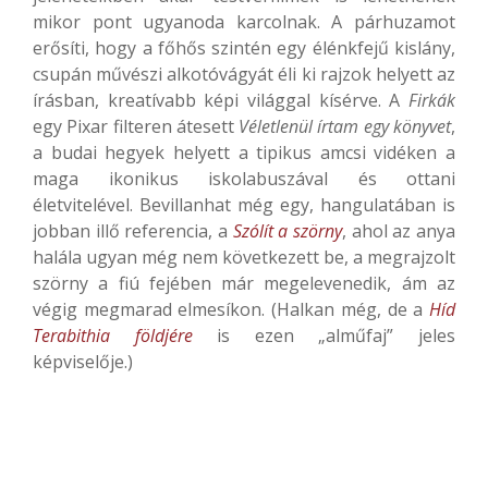
mikor pont ugyanoda karcolnak. A párhuzamot
erősíti, hogy a főhős szintén egy élénkfejű kislány,
csupán művészi alkotóvágyát éli ki rajzok helyett az
írásban, kreatívabb képi világgal kísérve. A
Firkák
egy Pixar filteren átesett
Véletlenül írtam egy könyvet
,
a budai hegyek helyett a tipikus amcsi vidéken a
maga ikonikus iskolabuszával és ottani
életvitelével. Bevillanhat még egy, hangulatában is
jobban illő referencia, a
Szólít a szörny
, ahol az anya
halála ugyan még nem következett be, a megrajzolt
szörny a fiú fejében már megelevenedik, ám az
végig megmarad elmesíkon. (Halkan még, de a
Híd
Terabithia földjére
is ezen „alműfaj” jeles
képviselője.)