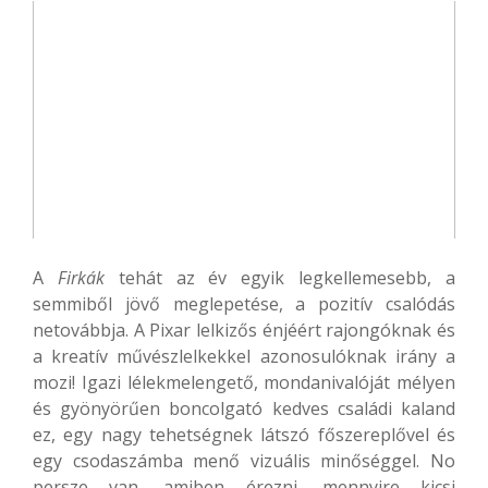
A
Firkák
tehát az év egyik legkellemesebb, a
semmiből jövő meglepetése, a pozitív csalódás
netovábbja. A Pixar lelkizős énjéért rajongóknak és
a kreatív művészlelkekkel azonosulóknak irány a
mozi! Igazi lélekmelengető, mondanivalóját mélyen
és gyönyörűen boncolgató kedves családi kaland
ez, egy nagy tehetségnek látszó főszereplővel és
egy csodaszámba menő vizuális minőséggel. No
persze van, amiben érezni, mennyire kicsi