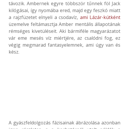
távozik. Ambernek egyre többször tűnnek föl Jack
kilógásai, így nyomába ered, majd egy feszkó miatt
a rajzfüzetet elnyeli a csodavíz,
ami Lázár-kútként
üzemelve feltámasztja Amber mentális állapotának
rémséges kivetüléseit. Aki bármiféle magyarázatot
vár eme mesés víz miértjére, az csalódni fog, ez
végig megmarad fantasyelemnek, ami úgy van és
kész.
A gyászfeldolgozás fázisainak ábrázolása azonban