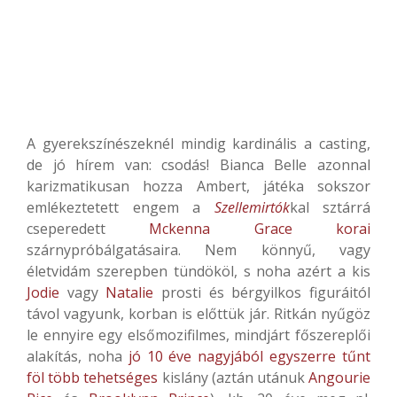
A gyerekszínészeknél mindig kardinális a casting,
de jó hírem van: csodás! Bianca Belle azonnal
karizmatikusan hozza Ambert, játéka sokszor
emlékeztetett engem a
Szellemirtók
kal sztárrá
cseperedett
Mckenna Grace korai
szárnypróbálgatásaira. Nem könnyű, vagy
életvidám szerepben tündököl, s noha azért a kis
Jodie
vagy
Natalie
prosti és bérgyilkos figuráitól
távol vagyunk, korban is előttük jár. Ritkán nyűgöz
le ennyire egy elsőmozifilmes, mindjárt főszereplői
alakítás, noha
jó 10 éve nagyjából egyszerre tűnt
föl több tehetséges
kislány (aztán utánuk
Angourie