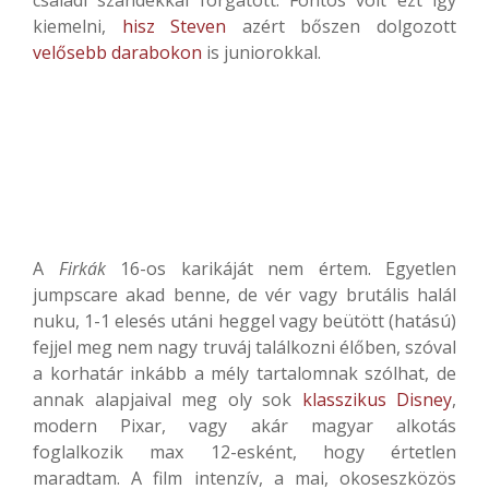
családi szándékkal forgatott. Fontos volt ezt így
kiemelni,
hisz Steven
azért bőszen dolgozott
velősebb darabokon
is juniorokkal.
A
Firkák
16-os karikáját nem értem. Egyetlen
jumpscare akad benne, de vér vagy brutális halál
nuku, 1-1 elesés utáni heggel vagy beütött (hatású)
fejjel meg nem nagy truváj találkozni élőben, szóval
a korhatár inkább a mély tartalomnak szólhat, de
annak alapjaival meg oly sok
klasszikus Disney
,
modern Pixar, vagy akár magyar alkotás
foglalkozik max 12-esként, hogy értetlen
maradtam. A film intenzív, a mai, okoseszközös