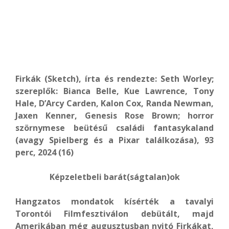
Firkák (Sketch), írta és rendezte: Seth Worley;
szereplők: Bianca Belle, Kue Lawrence, Tony
Hale, D’Arcy Carden, Kalon Cox, Randa Newman,
Jaxen Kenner, Genesis Rose Brown; horror
szörnymese beütésű családi fantasykaland
(avagy Spielberg és a Pixar találkozása), 93
perc, 2024 (16)
Képzeletbeli barát(ságtalan)ok
Hangzatos mondatok kísérték a tavalyi
Torontói Filmfesztiválon debütált, majd
Amerikában még augusztusban nyitó Firkákat,