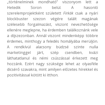
„történelminek mondható” viszonyom lett a
Hetedik Soron belül. A hasonló
szerelemprojektként született
Firkák
csak a nyári
blockbuster szezon végére talált magának
szélesebb forgalmazást, viszont nevezhetősége
ellenére meglepne, ha érdemben találkoznánk vele
a díjszezonban. Annál viszont mindenképp többre
érdemes, minthogy a feledés homályába merüljön.
A rendkívül alacsony büdzsé szinte nulla
marketinggel járt, szép csendben, kvázi
láthatatlanul és némi csúszással érkezett meg
hozzánk. Ezért nagy szüksége lehet az olyasféle
dicsérő szavakra, mint amilyen előzetes hírekkel és
pozitivitással kötött ki itthon.