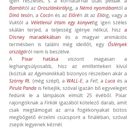
igen részletes, s a korhatárnál utalt példák a
Bambi
tól az
Oroszlánkirály
ig, a
Némó nyomában
tól a
Dínó tesó
n, a
Cocó
n és az
Előré
n át az
Elió
ig, vagy a
Vuk
tól a
Véletlenül írtam egy könyvet
ig igen széles
skálán terjed, a teljesség igénye nélkül, hisz
a
Disney maradékában
és a magyar animációs
termésben is találni még ideillőt, egy
Őslények
országá
ról nem is beszélve.
A
Pixar hatása
viszont magasan a
leghangsúlyosabb, hisz az említetteken kívül
(köztük az
Agymanók
kal) bizonyos részeiben akár a
Szörny Rt.
(még szép!), a
WALL-E
, a
Fel!
, a
Luca
és a
Pirula Panda
is felsejlik, szóval igazán bő egyveleget
fedünk le a lámpások elmúlt 25 évéből. Pixar
rajongóknak a
Firkák
igazából kötelező darab, amit
csak megtámogat az arra fogékonyakat biztos
megbőgető érzelmi csúcspont a fináléban, szóval
zsepik legyenek kéznél.