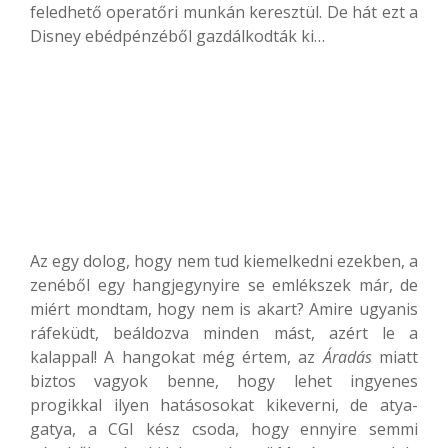
feledhető operatőri munkán keresztül. De hát ezt a
Disney ebédpénzéből gazdálkodták ki…
Az egy dolog, hogy nem tud kiemelkedni ezekben, a
zenéből egy hangjegynyire se emlékszek már, de
miért mondtam, hogy nem is akart? Amire ugyanis
ráfeküdt, beáldozva minden mást, azért le a
kalappal! A hangokat még értem, az
Áradás
miatt
biztos vagyok benne, hogy lehet ingyenes
progikkal ilyen hatásosokat kikeverni, de atya-
gatya, a CGI kész csoda, hogy ennyire semmi