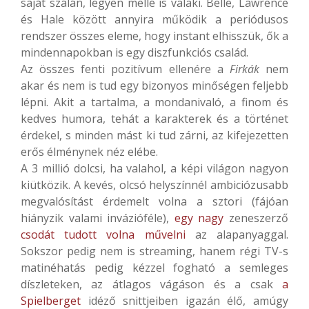
saját szálán, legyen mellé is valaki. Belle, Lawrence
és Hale között annyira működik a periódusos
rendszer összes eleme, hogy instant elhisszük, ők a
mindennapokban is egy diszfunkciós család.
Az összes fenti pozitívum ellenére a
Firkák
nem
akar és nem is tud egy bizonyos minőségen feljebb
lépni. Akit a tartalma, a mondanivaló, a finom és
kedves humora, tehát a karakterek és a történet
érdekel, s minden mást ki tud zárni, az kifejezetten
erős élménynek néz elébe.
A 3 millió dolcsi, ha valahol, a képi világon nagyon
kiütközik. A kevés, olcsó helyszínnél ambiciózusabb
megvalósítást érdemelt volna a sztori (fájóan
hiányzik valami invázióféle),
egy nagy
zeneszerző
csodát tudott volna művelni
az alapanyaggal.
Sokszor pedig nem is streaming, hanem régi TV-s
matinéhatás pedig kézzel fogható a semleges
díszleteken, az átlagos vágáson és a csak
a
Spielberget
idéző snittjeiben igazán élő, amúgy