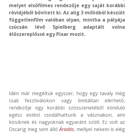
melyet elsőfilmes rendezője egy saját korábbi
rövidjéből bővített ki. Az alig 3 millióból készült
függetlenfilm valóban olyan, mintha a pályája
csúcsán lévő Spielberg adaptált volna
élőszereplőssé egy Pixar mozit.
Idén már megéltük egyszer, hogy egy tavaly még
csak fesztiválokon vagy limitáltan elérhető,
rendezője egy korábbi szösszenetéből kiinduló
egész estést csodálhattunk a vásznakon, ami
kicsiknek és nagyoknak egyaránt szólt. Ez volt az
Oscarig meg sem álló
Áradás
, mellyel nekem is elég