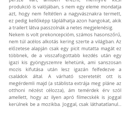
produkció is valójában, s nem egy eleme mondatja
azt, hogy nem feltétlen a nagyvásznakra termett,
ez pedig kellőképp táplálhatja azon hangokat, akik
a trailert látva passzolnák a netes megjelenésig.
Nekem is volt prekoncepcióm, számos hasonszőrű,
nem túl acélos alkotás kering szerte a világban. Az
előzetese alapján csak egy picit mutatta magát ez
többnek, de a visszafogottabb kezdés után egy
igazi kis gyöngyszemre lehetünk, ami sanszosan
mozis kifutása után lesz igazán felfedezve a
családok által. A várható szeretetét ott is
megérdemli majd (a stáblista extrája meg pláne az
otthoni nézést célozza), ám temérdek érv szól
amellett, hogy az ilyen apró filmecskék is joggal
kerülnek be a mozikba. Joggal, csak láthatatlanul…