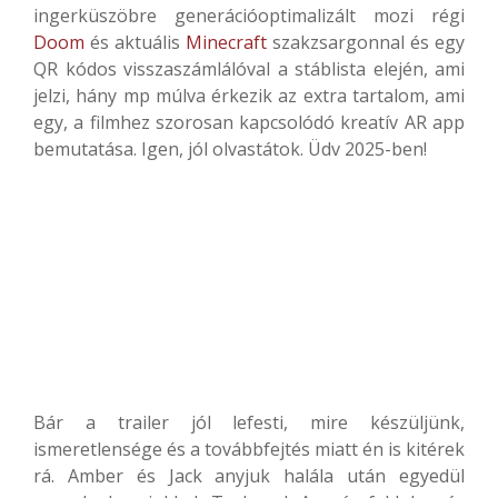
ingerküszöbre generációoptimalizált mozi régi
Doom
és aktuális
Minecraft
szakzsargonnal és egy
QR kódos visszaszámlálóval a stáblista elején, ami
jelzi, hány mp múlva érkezik az extra tartalom, ami
egy, a filmhez szorosan kapcsolódó kreatív AR app
bemutatása. Igen, jól olvastátok. Üdv 2025-ben!
Bár a trailer jól lefesti, mire készüljünk,
ismeretlensége és a továbbfejtés miatt én is kitérek
rá. Amber és Jack anyjuk halála után egyedül