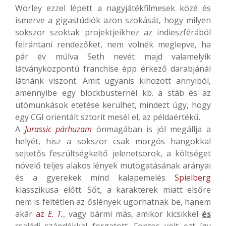
Worley ezzel lépett a nagyjátékfilmesek közé és
ismerve a gigastúdiók azon szokását, hogy milyen
sokszor szoktak projektjeikhez az indieszférából
felrántani rendezőket, nem volnék meglepve, ha
pár év múlva Seth nevét majd valamelyik
látványközpontú franchise épp érkező darabjánál
látnánk viszont. Amit ugyanis kihozott annyiból,
amennyibe egy blockbusternél kb. a stáb és az
utómunkások etetése kerülhet, mindezt úgy, hogy
egy CGI orientált sztorit mesél el, az példaértékű.
A
Jurassic párhuzam
önmagában is jól megállja a
helyét, hisz a sokszor csak morgós hangokkal
sejtetős feszültségkeltő jelenetsorok, a költséget
növelő teljes alakos lények mutogatásának arányai
és a gyerekek mind kalapemelés
Spielberg
klasszikusa előtt. Sőt, a karakterek miatt elsőre
nem is feltétlen az őslények ugorhatnak be, hanem
akár
az
E. T.
, vagy bármi más, amikor kicsikkel
és