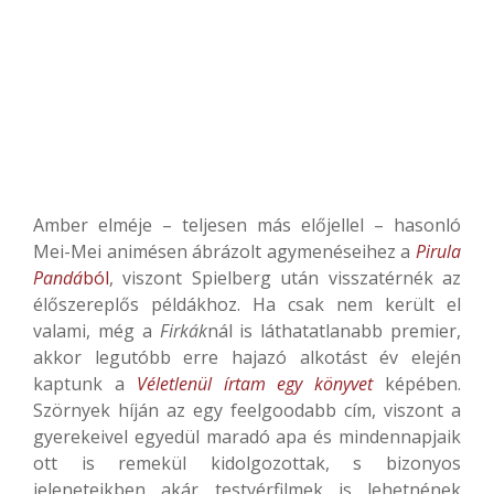
Amber elméje – teljesen más előjellel – hasonló
Mei-Mei animésen ábrázolt agymenéseihez a
Pirula
Pandá
ból
, viszont Spielberg után visszatérnék az
élőszereplős példákhoz. Ha csak nem került el
valami, még a
Firkák
nál is láthatatlanabb premier,
akkor legutóbb erre hajazó alkotást év elején
kaptunk a
Véletlenül írtam egy könyvet
képében.
Szörnyek híján az egy feelgoodabb cím, viszont a
gyerekeivel egyedül maradó apa és mindennapjaik
ott is remekül kidolgozottak, s bizonyos
jeleneteikben akár testvérfilmek is lehetnének