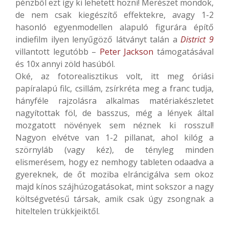
pénzből ezt így ki lehetett hozni! Merészet mondok,
de nem csak kiegészítő effektekre, avagy 1-2
hasonló egyenmodellen alapuló figurára építő
indiefilm ilyen lenyűgöző látványt talán a
District 9
villantott legutóbb –
Peter Jackson
támogatásával
és 10x annyi zöld hasúból.
Oké, az fotorealisztikus volt, itt meg óriási
papíralapú filc, csillám, zsírkréta meg a franc tudja,
hányféle rajzolásra alkalmas matériakészletet
nagyítottak föl, de basszus, még a lények által
mozgatott növények sem néznek ki rosszul!
Nagyon elvétve van 1-2 pillanat, ahol kilóg a
szörnyláb (vagy kéz), de tényleg minden
elismerésem, hogy ez nemhogy tableten odaadva a
gyereknek, de őt moziba elráncigálva sem okoz
majd kínos szájhúzogatásokat, mint sokszor a nagy
költségvetésű társak, amik csak úgy zsongnak a
hiteltelen trükkjeiktől.