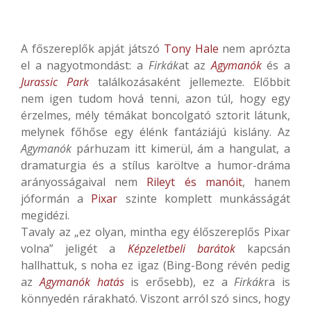
A főszereplők apját játszó
Tony Hale
nem aprózta
el a nagyotmondást: a
Firkák
at az
Agymanók
és a
Jurassic Park
találkozásaként jellemezte. Előbbit
nem igen tudom hová tenni, azon túl, hogy egy
érzelmes, mély témákat boncolgató sztorit látunk,
melynek főhőse egy élénk fantáziájú kislány. Az
Agymanók
párhuzam itt kimerül, ám a hangulat, a
dramaturgia és a stílus karöltve a humor-dráma
arányosságaival nem
Rileyt és manóit
, hanem
jóformán a
Pixar
szinte komplett munkásságát
megidézi.
Tavaly az „ez olyan, mintha egy élőszereplős Pixar
volna” jeligét a
Képzeletbeli barátok
kapcsán
hallhattuk, s noha ez igaz (Bing-Bong révén pedig
az
Agymanók hatás
is erősebb), ez a
Firkák
ra is
könnyedén rárakható. Viszont arról szó sincs, hogy