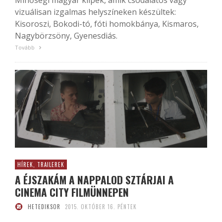
vizuálisan izgalmas helyszíneken készültek:
Kisoroszi, Bokodi-tó, fóti homokbánya, Kismaros,
Nagybörzsöny, Gyenesdiás.
Tovább
HÍREK, TRAILEREK
A ÉJSZAKÁM A NAPPALOD SZTÁRJAI A
CINEMA CITY FILMÜNNEPEN
HETEDIKSOR
2015. OKTÓBER 16. PÉNTEK