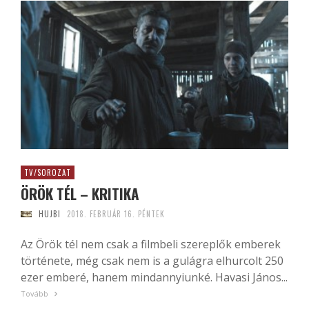
TV/SOROZAT
ÖRÖK TÉL – KRITIKA
HUJBI
2018. FEBRUÁR 16. PÉNTEK
Az Örök tél nem csak a filmbeli szereplők emberek
története, még csak nem is a gulágra elhurcolt 250
ezer emberé, hanem mindannyiunké. Havasi János...
Tovább