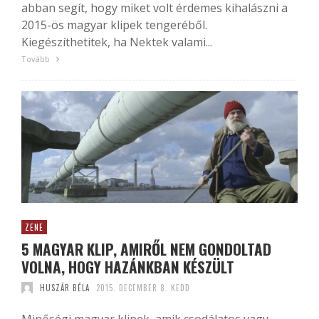
abban segít, hogy miket volt érdemes kihalászni a
2015-ös magyar klipek tengeréből.
Kiegészíthetitek, ha Nektek valami...
Tovább
ZENE
5 MAGYAR KLIP, AMIRŐL NEM GONDOLTAD
VOLNA, HOGY HAZÁNKBAN KÉSZÜLT
HUSZÁR BÉLA
2015. DECEMBER 8. KEDD
Minőségi magyar klipek, amik csodálatos vagy