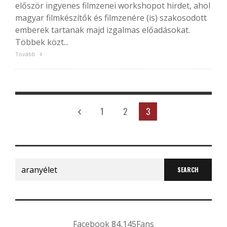
először ingyenes filmzenei workshopot hirdet, ahol
magyar filmkészítők és filmzenére (is) szakosodott
emberek tartanak majd izgalmas előadásokat.
Többek közt...
Tovább
1
2
3
Search
for:
Facebook
84,145
Fans