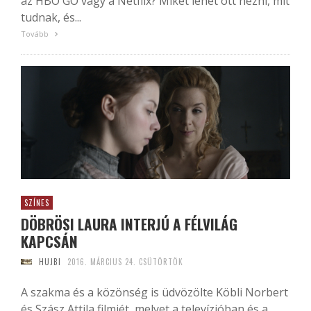
az HBO GO vagy a Netflix? Miket lehet ott nézni, mit
tudnak, és...
Tovább
SZÍNES
DÖBRÖSI LAURA INTERJÚ A FÉLVILÁG
KAPCSÁN
HUJBI
2016. MÁRCIUS 24. CSÜTÖRTÖK
A szakma és a közönség is üdvözölte Köbli Norbert
és Szász Attila filmjét, melyet a televízióban és a