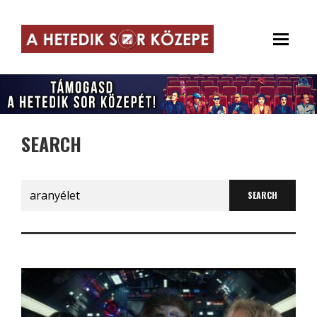
SEARCH
Search
for: