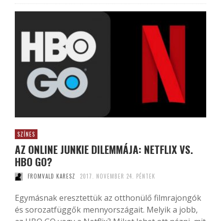
SZÍNES
AZ ONLINE JUNKIE DILEMMÁJA: NETFLIX VS.
HBO GO?
FROMVALD KARESZ
2017. NOVEMBER 24. PÉNTEK
Egymásnak eresztettük az otthonülő filmrajongók
és sorozatfüggők mennyországait. Melyik a jobb,