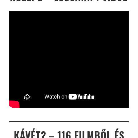
KÁVÉT? – 116 FILMBŐL ÉS