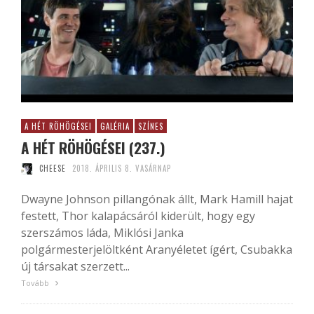
A HÉT RÖHÖGÉSEI
GALÉRIA
SZÍNES
A HÉT RÖHÖGÉSEI (237.)
CHEESE
2018. ÁPRILIS 8. VASÁRNAP
Dwayne Johnson pillangónak állt, Mark Hamill hajat
festett, Thor kalapácsáról kiderült, hogy egy
szerszámos láda, Miklósi Janka
polgármesterjelöltként Aranyéletet ígért, Csubakka
új társakat szerzett...
Tovább