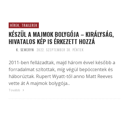
HÍREK, TRAILEREK
KÉSZÜL A MAJMOK BOLYGÓJA – KIRÁLYSÁG,
HIVATALOS KÉP IS ÉRKEZETT HOZZÁ
K. SEWERYN
2022. SZEPTEMBER 30. PÉNTEK
2011-ben fellázadtak, majd három évvel később a
forradalmat szítottak, míg végül bepöccentek és
háborúztak. Rupert Wyatt-től anno Matt Reeves
vette át A majmok bolygója...
Tovább