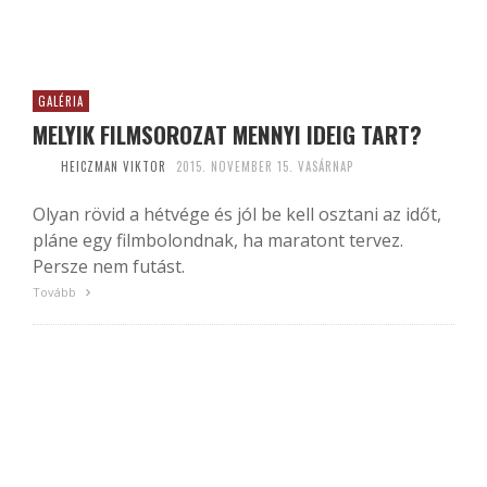
GALÉRIA
MELYIK FILMSOROZAT MENNYI IDEIG TART?
HEICZMAN VIKTOR
2015. NOVEMBER 15. VASÁRNAP
Olyan rövid a hétvége és jól be kell osztani az időt,
pláne egy filmbolondnak, ha maratont tervez.
Persze nem futást.
Tovább