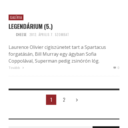
GALÉRIA
LEGENDÁRIUM (5.)
CHEESE
2012. ÁPRILIS 7. SZOMBAT
Laurence Olivier cigiszünetet tart a Spartacus
forgatásán, Bill Murray egy ágyban Sofia
Coppolával, Superman pedig zsinórón lóg.
Tovább
0
1
2