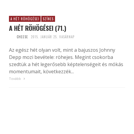
A HÉT RÖHÖGÉSEI
SZÍNES
A HÉT RÖHÖGÉSEI (71.)
CHEESE
2015. JANUÁR 25. VASÁRNAP
Az egész hét olyan volt, mint a bajuszos Johnny
Depp mozi bevétele: röhejes. Megint csokorba
szedtük a hét legerősebb képtelenségeit és mókás
momentumait, következzék...
Tovább