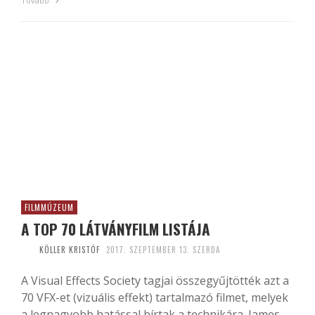
Tovább
FILMMÚZEUM
A TOP 70 LÁTVÁNYFILM LISTÁJA
KÖLLER KRISTÓF
2017. SZEPTEMBER 13. SZERDA
A Visual Effects Society tagjai összegyűjtötték azt a
70 VFX-et (vizuális effekt) tartalmazó filmet, melyek
a legnagyobb hatással bírtak a technikára. James