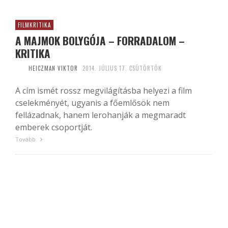
FILMKRITIKA
A MAJMOK BOLYGÓJA – FORRADALOM –
KRITIKA
HEICZMAN VIKTOR
2014. JÚLIUS 17. CSÜTÖRTÖK
A cím ismét rossz megvilágításba helyezi a film
cselekményét, ugyanis a főemlősök nem
fellázadnak, hanem lerohanják a megmaradt
emberek csoportját.
Tovább