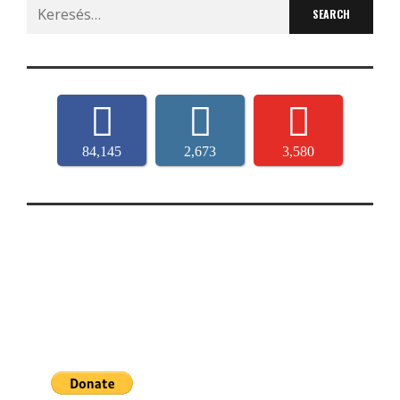
Search
for:
84,145
2,673
3,580