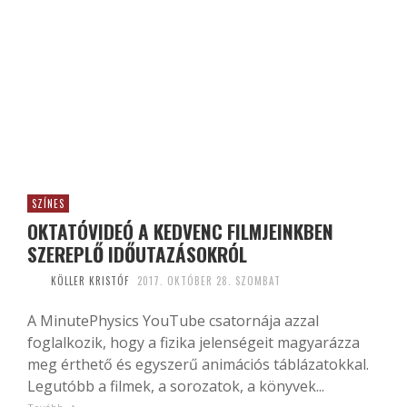
SZÍNES
OKTATÓVIDEÓ A KEDVENC FILMJEINKBEN
SZEREPLŐ IDŐUTAZÁSOKRÓL
KÖLLER KRISTÓF
2017. OKTÓBER 28. SZOMBAT
A MinutePhysics YouTube csatornája azzal
foglalkozik, hogy a fizika jelenségeit magyarázza
meg érthető és egyszerű animációs táblázatokkal.
Legutóbb a filmek, a sorozatok, a könyvek...