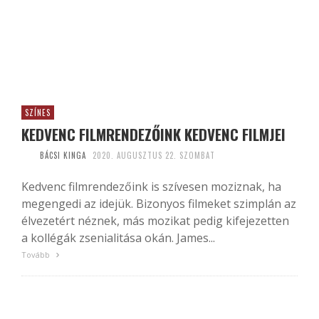
SZÍNES
KEDVENC FILMRENDEZŐINK KEDVENC FILMJEI
BÁCSI KINGA
2020. AUGUSZTUS 22. SZOMBAT
Kedvenc filmrendezőink is szívesen moziznak, ha
megengedi az idejük. Bizonyos filmeket szimplán az
élvezetért néznek, más mozikat pedig kifejezetten
a kollégák zsenialitása okán. James...
Tovább