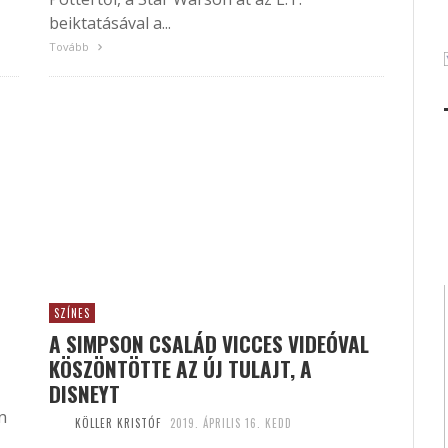
beiktatásával a...
Tovább
SZÍNES
A SIMPSON CSALÁD VICCES VIDEÓVAL
KÖSZÖNTÖTTE AZ ÚJ TULAJT, A
DISNEYT
n
KÖLLER KRISTÓF
2019. ÁPRILIS 16. KEDD