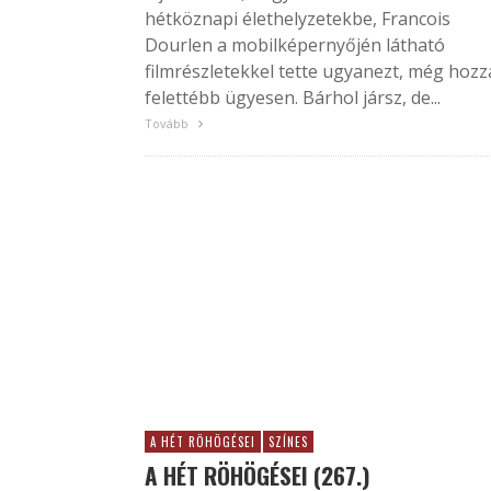
hétköznapi élethelyzetekbe, Francois
Dourlen a mobilképernyőjén látható
filmrészletekkel tette ugyanezt, még hozz
felettébb ügyesen. Bárhol jársz, de...
Tovább
A HÉT RÖHÖGÉSEI
SZÍNES
A HÉT RÖHÖGÉSEI (267.)