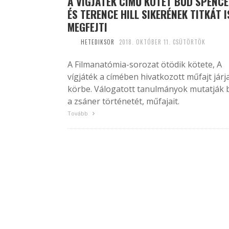
A VÍGJÁTÉK CÍMŰ KÖTET BUD SPENC
ÉS TERENCE HILL SIKERÉNEK TITKÁT I
MEGFEJTI
HETEDIKSOR
2018. OKTÓBER 11. CSÜTÖRTÖK
A Filmanatómia-sorozat ötödik kötete, A
vígjáték a címében hivatkozott műfajt járj
körbe. Válogatott tanulmányok mutatják 
a zsáner történetét, műfajait.
Tovább