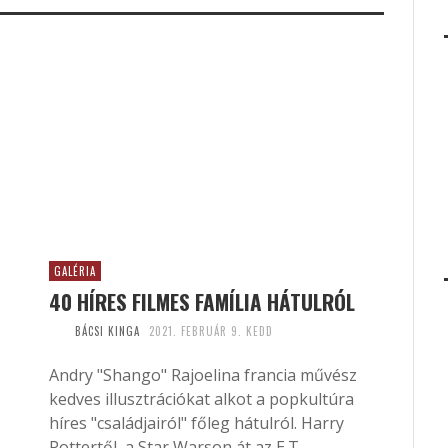
GALÉRIA
40 HÍRES FILMES FAMÍLIA HÁTULRÓL
BÁCSI KINGA
2021. FEBRUÁR 9. KEDD
Andry "Shango" Rajoelina francia művész
kedves illusztrációkat alkot a popkultúra
híres "családjairól" főleg hátulról. Harry
Pottertől, a Star Warson át az E.T.