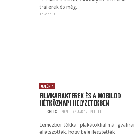
trailerek és még...
Tovább
GALÉRIA
FILMKARAKTEREK ÉS A MOBILOD
HÉTKÖZNAPI HELYZETEKBEN
CHEESE
2020. JANUÁR 17. PÉNTEK
Lemezborítókkal, plakátokkal már gyakra
eljátszották, hogy beleillesztették