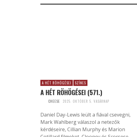
A HÉT RÖHÖGÉSEI
SZÍNES
A HÉT RÖHÖGÉSEI (571.)
CHEESE
2025. OKTÓBER 5. VASÁRNAP
Daniel Day-Lewis leült a fiával csevegni,
Mark Wahlberg válaszol a netezők
kérdéseire, Cillian Murphy és Marion
Cotillard filmeket, Clooney és Scorsese