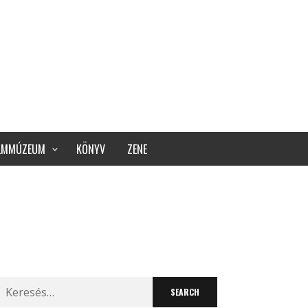
ILMMÚZEUM
KÖNYV
ZENE
Search
for: