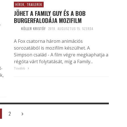
HÍREK, TRAILEREK
JÖHET A FAMILY GUY ÉS A BOB
BURGERFALODÁJA MOZIFILM
T
KÖLLER KRISTÓF
2018. AUGUSZTUS 15. SZERDA
A Fox csatorna három animációs
sorozatából is mozifilm készülhet. A
Simpson család - A film végre megkaphatja a
régóta várt folytatását, míg a Family...
8-
Tovább
k,
2