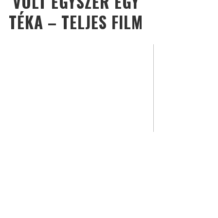
VOLT EGYSZER EGY
TÉKA – TELJES FILM