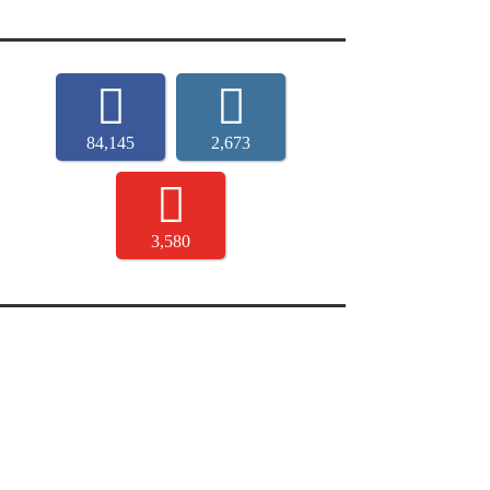
84,145
2,673
3,580