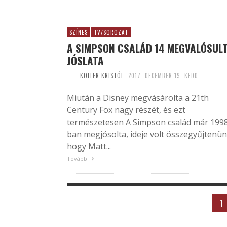
SZÍNES
TV/SOROZAT
A SIMPSON CSALÁD 14 MEGVALÓSUL
JÓSLATA
KÖLLER KRISTÓF
2017. DECEMBER 19. KEDD
Miután a Disney megvásárolta a 21th
Century Fox nagy részét, és ezt
természetesen A Simpson család már 199
ban megjósolta, ideje volt összegyűjtenün
hogy Matt...
Tovább
1