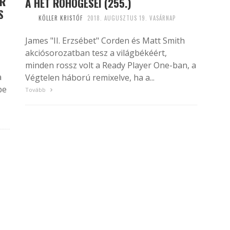
ER
A HÉT RÖHÖGÉSEI (255.)
S
KÖLLER KRISTÓF
2018. AUGUSZTUS 19. VASÁRNAP
James "II. Erzsébet" Corden és Matt Smith
akciósorozatban tesz a világbékéért,
minden rossz volt a Ready Player One-ban, a
a
Végtelen háború remixelve, ha a...
be
Tovább