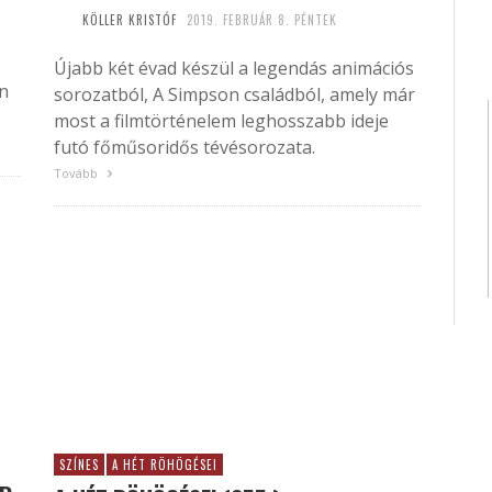
KÖLLER KRISTÓF
2019. FEBRUÁR 8. PÉNTEK
Újabb két évad készül a legendás animációs
on
sorozatból, A Simpson családból, amely már
most a filmtörténelem leghosszabb ideje
futó főműsoridős tévésorozata.
Tovább
SZÍNES
A HÉT RÖHÖGÉSEI