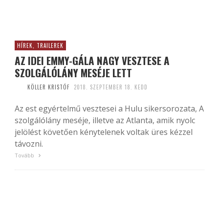
HÍREK, TRAILEREK
AZ IDEI EMMY-GÁLA NAGY VESZTESE A
SZOLGÁLÓLÁNY MESÉJE LETT
KÖLLER KRISTÓF
2018. SZEPTEMBER 18. KEDD
Az est egyértelmű vesztesei a Hulu sikersorozata, A
szolgálólány meséje, illetve az Atlanta, amik nyolc
jelölést követően kénytelenek voltak üres kézzel
távozni.
Tovább