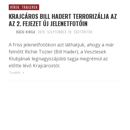
HÍREK, TRAILEREK
KRAJCÁROS BILL HADERT TERRORIZÁLJA AZ
AZ 2. FEJEZET ÚJ JELENETFOTÓIN
BÁCSI KINGA
2018. SZEPTEMBER 20. CSÜTÖRTÖK
A friss jelenetfotókon azt láthatjuk, ahogy a már
felnőtt Richie Tozier (Bill Hader), a Vesztesek
Klubjának legnagyszájúbb tagja megrémül az
előtte lévő Krajcárostól.
Tovább