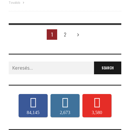
Tovább
1
2
Search
for:
84,145
2,673
3,580