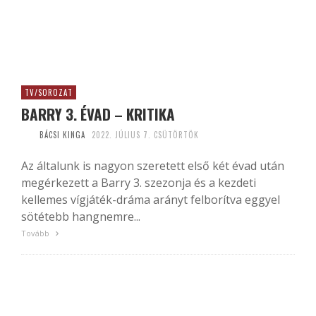
TV/SOROZAT
BARRY 3. ÉVAD – KRITIKA
BÁCSI KINGA
2022. JÚLIUS 7. CSÜTÖRTÖK
Az általunk is nagyon szeretett első két évad után
megérkezett a Barry 3. szezonja és a kezdeti
kellemes vígjáték-dráma arányt felborítva eggyel
sötétebb hangnemre...
Tovább