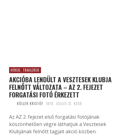
HÍREK, TRAILEREK
AKCIÓBA LENDÜLT A VESZTESEK KLUBJA
FELNŐTT VÁLTOZATA – AZ 2. FEJEZET
FORGATÁSI FOTÓ ÉRKEZETT
KÖLLER KRISTÓF
2018. JÚLIUS 31. KEDD
Az AZ 2. fejezet első forgatási fotójának
köszönhetően végre láthatjuk a Vesztesek
Klubjának felnőtt tagjait akció közben.