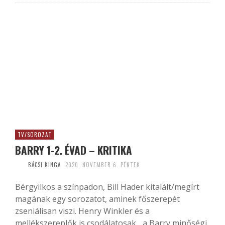
TV/SOROZAT
BARRY 1-2. ÉVAD – KRITIKA
BÁCSI KINGA
2020. NOVEMBER 6. PÉNTEK
Bérgyilkos a színpadon, Bill Hader kitalált/megírt
magának egy sorozatot, aminek főszerepét
zseniálisan viszi. Henry Winkler és a
mellékszereplők is csodálatosak... a Barry minőségi