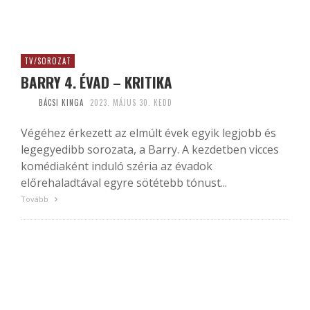
TV/SOROZAT
BARRY 4. ÉVAD – KRITIKA
BÁCSI KINGA
2023. MÁJUS 30. KEDD
Végéhez érkezett az elmúlt évek egyik legjobb és
legegyedibb sorozata, a Barry. A kezdetben vicces
komédiaként induló széria az évadok
előrehaladtával egyre sötétebb tónust...
Tovább