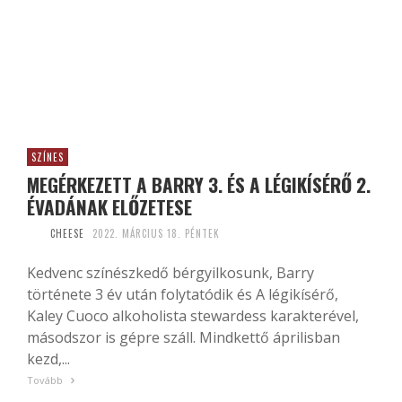
SZÍNES
MEGÉRKEZETT A BARRY 3. ÉS A LÉGIKÍSÉRŐ 2.
ÉVADÁNAK ELŐZETESE
CHEESE
2022. MÁRCIUS 18. PÉNTEK
Kedvenc színészkedő bérgyilkosunk, Barry
története 3 év után folytatódik és A légikísérő,
Kaley Cuoco alkoholista stewardess karakterével,
másodszor is gépre száll. Mindkettő áprilisban
kezd,...
Tovább