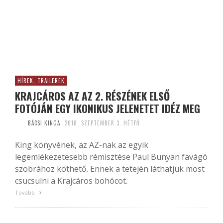
HÍREK, TRAILEREK
KRAJCÁROS AZ AZ 2. RÉSZÉNEK ELSŐ
FOTÓJÁN EGY IKONIKUS JELENETET IDÉZ MEG
BÁCSI KINGA
2018. SZEPTEMBER 3. HÉTFŐ
King könyvének, az AZ-nak az egyik
legemlékezetesebb rémisztése Paul Bunyan favágó
szobrához köthető. Ennek a tetején láthatjuk most
csücsülni a Krajcáros bohócot.
Tovább