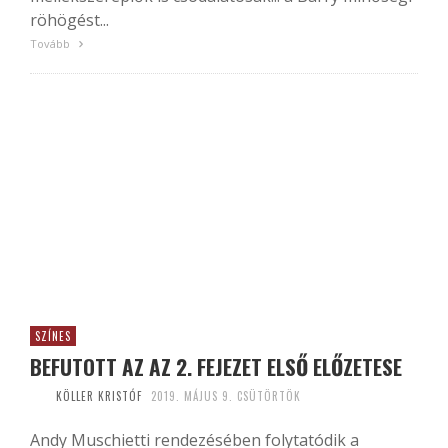
röhögést...
Tovább
SZÍNES
BEFUTOTT AZ AZ 2. FEJEZET ELSŐ ELŐZETESE
KÖLLER KRISTÓF
2019. MÁJUS 9. CSÜTÖRTÖK
Andy Muschietti rendezésében folytatódik a