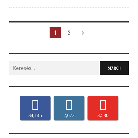
1
2
Search
for:
84,145
2,673
3,580