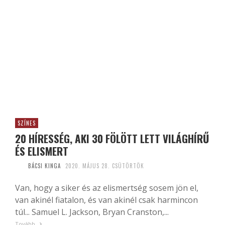
SZÍNES
20 HÍRESSÉG, AKI 30 FÖLÖTT LETT VILÁGHÍRŰ
ÉS ELISMERT
BÁCSI KINGA
2020. MÁJUS 28. CSÜTÖRTÖK
Van, hogy a siker és az elismertség sosem jön el,
van akinél fiatalon, és van akinél csak harmincon
túl... Samuel L. Jackson, Bryan Cranston,...
Tovább