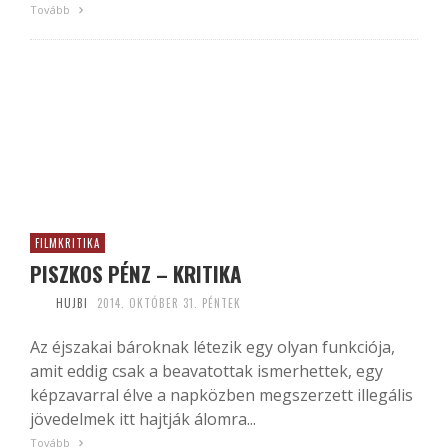
Tovább
FILMKRITIKA
PISZKOS PÉNZ – KRITIKA
HUJBI
2014. OKTÓBER 31. PÉNTEK
Az éjszakai bároknak létezik egy olyan funkciója,
amit eddig csak a beavatottak ismerhettek, egy
képzavarral élve a napközben megszerzett illegális
jövedelmek itt hajtják álomra...
Tovább