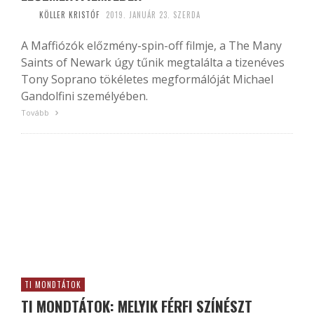
KÖLLER KRISTÓF
2019. JANUÁR 23. SZERDA
A Maffiózók előzmény-spin-off filmje, a The Many
Saints of Newark úgy tűnik megtalálta a tizenéves
Tony Soprano tökéletes megformálóját Michael
Gandolfini személyében.
Tovább
TI MONDTÁTOK
TI MONDTÁTOK: MELYIK FÉRFI SZÍNÉSZT