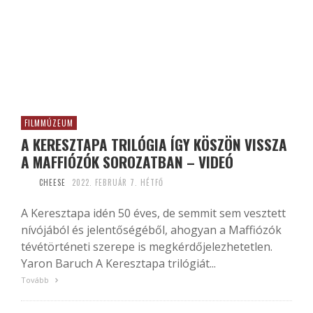
FILMMÚZEUM
A KERESZTAPA TRILÓGIA ÍGY KÖSZÖN VISSZA
A MAFFIÓZÓK SOROZATBAN – VIDEÓ
CHEESE
2022. FEBRUÁR 7. HÉTFŐ
A Keresztapa idén 50 éves, de semmit sem vesztett
nívójából és jelentőségéből, ahogyan a Maffiózók
tévétörténeti szerepe is megkérdőjelezhetetlen.
Yaron Baruch A Keresztapa trilógiát...
Tovább