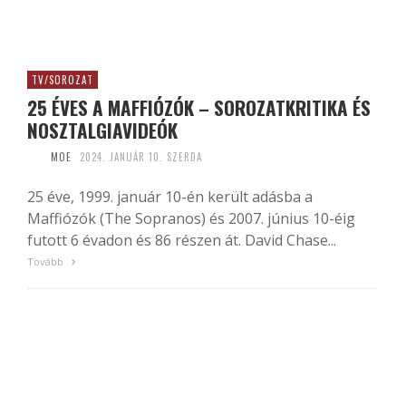
TV/SOROZAT
25 ÉVES A MAFFIÓZÓK – SOROZATKRITIKA ÉS
NOSZTALGIAVIDEÓK
MOE
2024. JANUÁR 10. SZERDA
25 éve, 1999. január 10-én került adásba a
Maffiózók (The Sopranos) és 2007. június 10-éig
futott 6 évadon és 86 részen át. David Chase...
Tovább