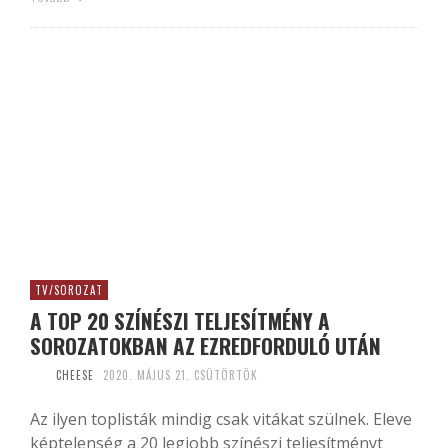
TV/SOROZAT
A TOP 20 SZÍNÉSZI TELJESÍTMÉNY A
SOROZATOKBAN AZ EZREDFORDULÓ UTÁN
CHEESE
2020. MÁJUS 21. CSÜTÖRTÖK
Az ilyen toplisták mindig csak vitákat szülnek. Eleve
képtelenség a 20 legjobb színészi teljesítményt