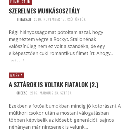
FILMMÚZEUM
SZERELMES MUNKÁSOSZTÁLY
TIMARAGI
2016. NOVEMBER 17. CSÜTÖRTÖK
Régi hiányosságomat pótoltam azzal, hogy
megnéztem végre a Rockyt. Stallonénak
valószínűleg nem ez volt a szándéka, de egy
elképesztően cuki romantikus filmet írt. Ahogy...
Tovább
GALÉRIA
A SZTÁROK IS VOLTAK FIATALOK (2.)
CHEESE
2016. MÁRCIUS 23. SZERDA
Ezekben a fotóalbumokban mindig jó kotorászni. A
múltkori csokor után a mostani válogatásban
többen képviselik az idősebb generációt, sajnos
néhányan már nincsenek is velünk....