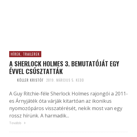
HÍREK, TRAILEREK
A SHERLOCK HOLMES 3. BEMUTATÓJÁT EGY
ÉVVEL CSÚSZTATTÁK
KÖLLER KRISTÓF
2019. MÁRCIUS 5. KEDD
A Guy Ritchie-féle Sherlock Holmes rajongói a 2011-
es Árnyjáték óta várják kitartóan az ikonikus
nyomozópáros visszatérését, nekik most van egy
rossz hírünk. A harmadik...
Tovább