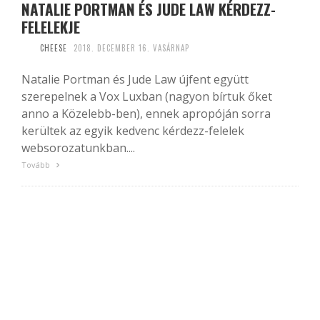
NATALIE PORTMAN ÉS JUDE LAW KÉRDEZZ-
FELELEKJE
CHEESE
2018. DECEMBER 16. VASÁRNAP
Natalie Portman és Jude Law újfent együtt
szerepelnek a Vox Luxban (nagyon bírtuk őket
anno a Közelebb-ben), ennek apropóján sorra
kerültek az egyik kedvenc kérdezz-felelek
websorozatunkban....
Tovább