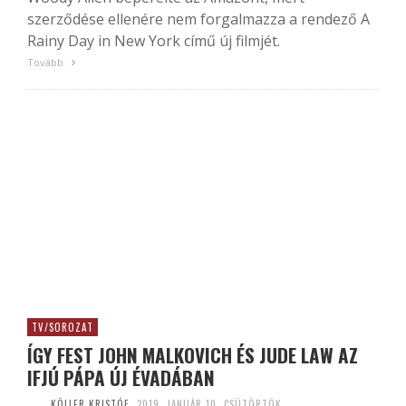
szerződése ellenére nem forgalmazza a rendező A
Rainy Day in New York című új filmjét.
Tovább
TV/SOROZAT
ÍGY FEST JOHN MALKOVICH ÉS JUDE LAW AZ
IFJÚ PÁPA ÚJ ÉVADÁBAN
KÖLLER KRISTÓF
2019. JANUÁR 10. CSÜTÖRTÖK