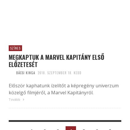
SZÍNES
MEGKAPTUK A MARVEL KAPITÁNY ELSŐ
ELŐZETESÉT
BÁCSI KINGA
2018. SZEPTEMBER 18. KEDD
Először kaphatunk ízelítőt a képregény univerzum
közelgő filmjéről, a Marvel Kapitányról.
Tovább