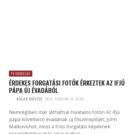
TV/SOROZAT
ÉRDEKES FORGATÁSI FOTÓK ÉRKEZTEK AZ IFJÚ
PÁPA ÚJ ÉVADÁBÓL
KÖLLER KRISTÓF
2019. FEBRUÁR 19. KEDD
Nemrégiben már láthattuk hivatalos fotón Az ifjú
pápa következő évadának új főszereplőjét, John
Malkovichot, most a friss forgatási képeknek
köszönhetően már azt is tudjuk,...