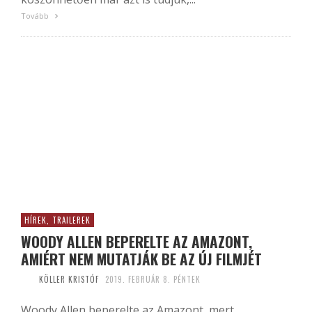
Tovább
HÍREK, TRAILEREK
WOODY ALLEN BEPERELTE AZ AMAZONT,
AMIÉRT NEM MUTATJÁK BE AZ ÚJ FILMJÉT
KÖLLER KRISTÓF
2019. FEBRUÁR 8. PÉNTEK
Woody Allen beperelte az Amazont, mert