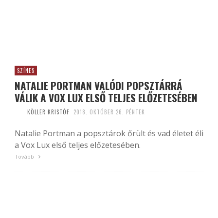
SZÍNES
NATALIE PORTMAN VALÓDI POPSZTÁRRÁ
VÁLIK A VOX LUX ELSŐ TELJES ELŐZETESÉBEN
KÖLLER KRISTÓF
2018. OKTÓBER 26. PÉNTEK
Natalie Portman a popsztárok őrült és vad életet éli
a Vox Lux első teljes előzetesében.
Tovább