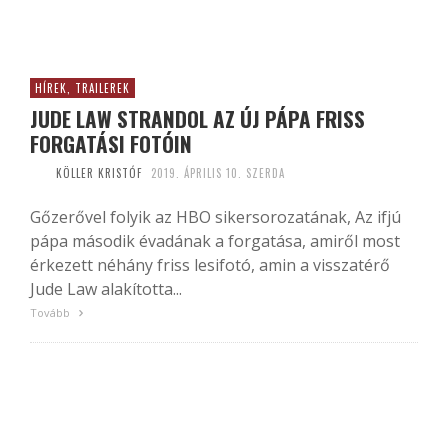
HÍREK, TRAILEREK
JUDE LAW STRANDOL AZ ÚJ PÁPA FRISS
FORGATÁSI FOTÓIN
KÖLLER KRISTÓF
2019. ÁPRILIS 10. SZERDA
Gőzerővel folyik az HBO sikersorozatának, Az ifjú
pápa második évadának a forgatása, amiről most
érkezett néhány friss lesifotó, amin a visszatérő
Jude Law alakította...
Tovább