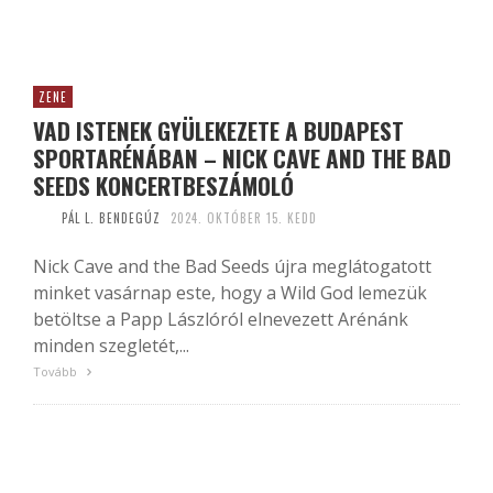
ZENE
VAD ISTENEK GYÜLEKEZETE A BUDAPEST
SPORTARÉNÁBAN – NICK CAVE AND THE BAD
SEEDS KONCERTBESZÁMOLÓ
PÁL L. BENDEGÚZ
2024. OKTÓBER 15. KEDD
Nick Cave and the Bad Seeds újra meglátogatott
minket vasárnap este, hogy a Wild God lemezük
betöltse a Papp Lászlóról elnevezett Arénánk
minden szegletét,...
Tovább