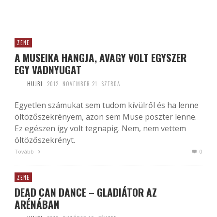
ZENE
A MUSEIKA HANGJA, AVAGY VOLT EGYSZER
EGY VADNYUGAT
HUJBI
2012. NOVEMBER 21. SZERDA
Egyetlen számukat sem tudom kívülről és ha lenne
öltözőszekrényem, azon sem Muse poszter lenne.
Ez egészen így volt tegnapig. Nem, nem vettem
öltözőszekrényt.
Tovább
0
ZENE
DEAD CAN DANCE – GLADIÁTOR AZ
ARÉNÁBAN