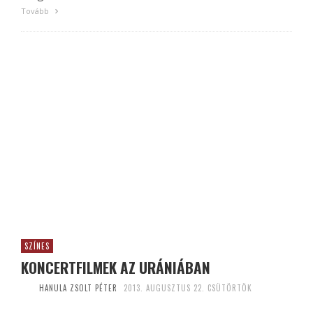
Tovább
SZÍNES
KONCERTFILMEK AZ URÁNIÁBAN
HANULA ZSOLT PÉTER
2013. AUGUSZTUS 22. CSÜTÖRTÖK