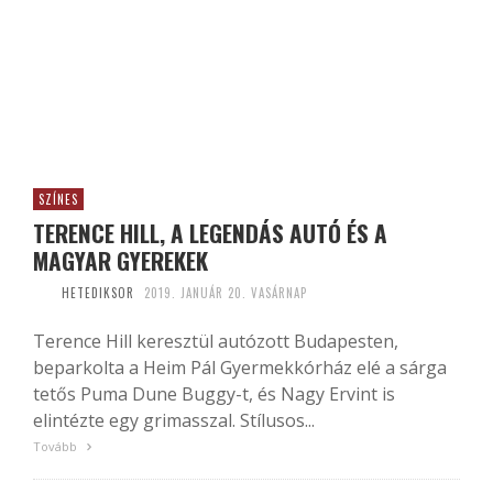
SZÍNES
TERENCE HILL, A LEGENDÁS AUTÓ ÉS A
MAGYAR GYEREKEK
HETEDIKSOR
2019. JANUÁR 20. VASÁRNAP
Terence Hill keresztül autózott Budapesten,
beparkolta a Heim Pál Gyermekkórház elé a sárga
tetős Puma Dune Buggy-t, és Nagy Ervint is
elintézte egy grimasszal. Stílusos...
Tovább