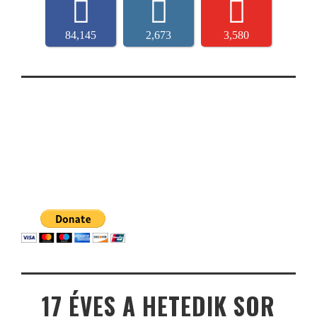
84,145
2,673
3,580
17 ÉVES A HETEDIK SOR