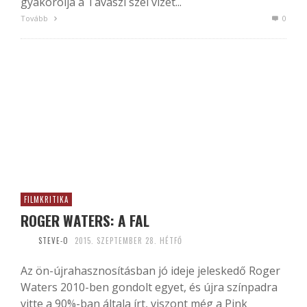
gyakorolja a Tavaszi szél vizet...
Tovább
0
FILMKRITIKA
ROGER WATERS: A FAL
STEVE-O
2015. SZEPTEMBER 28. HÉTFŐ
Az ön-újrahasznosításban jó ideje jeleskedő Roger
Waters 2010-ben gondolt egyet, és újra színpadra
vitte a 90%-ban általa írt, viszont még a Pink