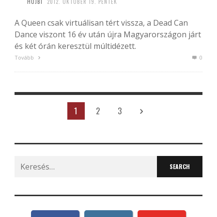
HUJBI
2012. OKTÓBER 19. PÉNTEK
A Queen csak virtuálisan tért vissza, a Dead Can
Dance viszont 16 év után újra Magyarországon járt
és két órán keresztül múltidézett.
Tovább
0
1
2
3
Search
for: