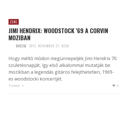
ZENE
JIMI HENDRIX: WOODSTOCK ’69 A CORVIN
MOZIBAN
CHEESE
2012. NOVEMBER 27. KEDD
Hogy méltó módon megünnepeljék Jimi Hendrix 70.
születésnapját, így első alkalommal mutatják be
mozikban a legendás gitáros felejthetetlen, 1969-
es woodstocki koncertjét.
Tovább
0