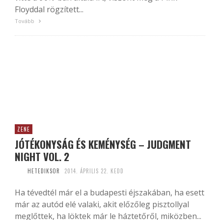
Floyddal rögzített...
Tovább
ZENE
JÓTÉKONYSÁG ÉS KEMÉNYSÉG – JUDGMENT
NIGHT VOL. 2
HETEDIKSOR
2014. ÁPRILIS 22. KEDD
Ha tévedtél már el a budapesti éjszakában, ha esett
már az autód elé valaki, akit előzőleg pisztollyal
meglőttek, ha löktek már le háztetőről, miközben...