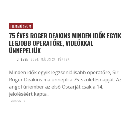
FILMMÚZEUM
75 ÉVES ROGER DEAKINS MINDEN IDŐK EGYIK
LEGJOBB OPERATŐRE, VIDEÓKKAL
ÜNNEPELJÜK
CHEESE
2024. MÁJUS 24. PÉNTEK
Minden idők egyik legzseniálisabb operatőre, Sir
Roger Deakins ma ünnepli a 75. születésnapját. Az
angol úriember az első Oscarját csak a 14.
jelöléséért kapta...
Tovább