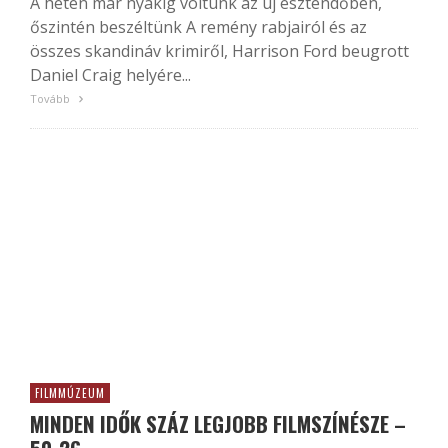
A héten már nyakig voltunk az új esztendőben,
őszintén beszéltünk A remény rabjairól és az
összes skandináv krimiről, Harrison Ford beugrott
Daniel Craig helyére...
Tovább
FILMMÚZEUM
MINDEN IDŐK SZÁZ LEGJOBB FILMSZÍNÉSZE –