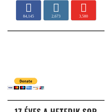
84,145
2,673
3,580
17 ÉVES A HETEDIK SOR