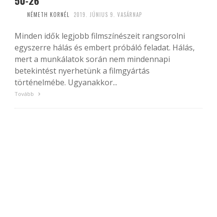
50-26
NÉMETH KORNÉL
2019. JÚNIUS 9. VASÁRNAP
Minden idők legjobb filmszínészeit rangsorolni
egyszerre hálás és embert próbáló feladat. Hálás,
mert a munkálatok során nem mindennapi
betekintést nyerhetünk a filmgyártás
történelmébe. Ugyanakkor...
Tovább