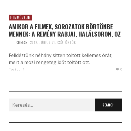
FILMMÚZEUM
AMIKOR A FILMEK, SOROZATOK BÖRTÖNBE
MENNEK: A REMÉNY RABJAI, HALÁLSORON, OZ
CHEESE
2012. JÚNIUS 21. CSÜTÖRTÖK
Felidéztünk néhány sitten töltött kellemes órát,
mert a mozi rengeteg időt töltött ott.
Tovább
0
Search
for: