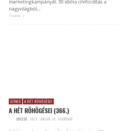
marketingkampányát. 30 idióta címfordítás a
nagyvilágból,...
Tovább
SZÍNES
A HÉT RÖHÖGÉSEI
A HÉT RÖHÖGÉSEI (366.)
CHEESE
2021. JANUÁR 10. VASÁRNAP