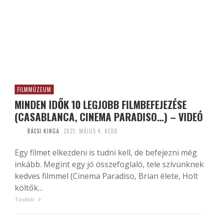
FILMMÚZEUM
MINDEN IDŐK 10 LEGJOBB FILMBEFEJEZÉSE
(CASABLANCA, CINEMA PARADISO…) – VIDEÓ
BÁCSI KINGA
2021. MÁJUS 4. KEDD
Egy filmet elkezdeni is tudni kell, de befejezni még
inkább. Megint egy jó összefoglaló, tele szívünknek
kedves filmmel (Cinema Paradiso, Brian élete, Holt
költők...
Tovább