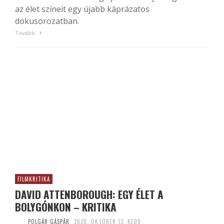
az élet színeit egy újabb káprázatos
dokusorozatban.
Tovább
FILMKRITIKA
DAVID ATTENBOROUGH: EGY ÉLET A
BOLYGÓNKON – KRITIKA
POLGÁR GÁSPÁR
2020. OKTÓBER 13. KEDD