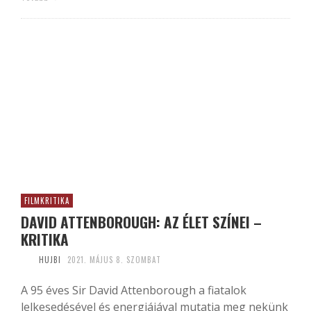
FILMKRITIKA
DAVID ATTENBOROUGH: AZ ÉLET SZÍNEI –
KRITIKA
HUJBI
2021. MÁJUS 8. SZOMBAT
A 95 éves Sir David Attenborough a fiatalok
lelkesedésével és energiájával mutatja meg nekünk