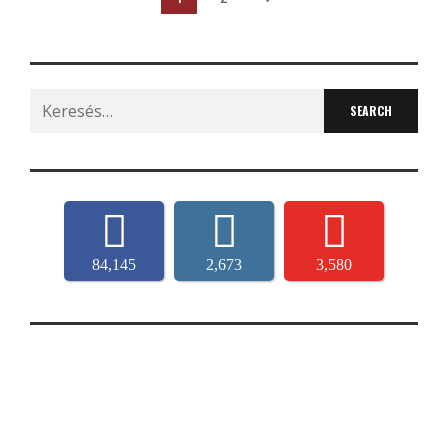
Search
for:
84,145
2,673
3,580