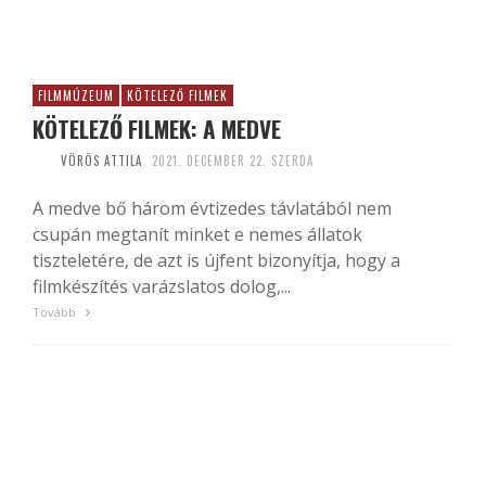
FILMMÚZEUM
KÖTELEZŐ FILMEK
KÖTELEZŐ FILMEK: A MEDVE
VÖRÖS ATTILA
2021. DECEMBER 22. SZERDA
A medve bő három évtizedes távlatából nem
csupán megtanít minket e nemes állatok
tiszteletére, de azt is újfent bizonyítja, hogy a
filmkészítés varázslatos dolog,...
Tovább