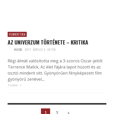
FILMKRITIKA
AZ UNIVERZUM TÖRTÉNETE – KRITIKA
HUJBI
2017. ÁPRILIS 3. HÉTFŐ
Régi álmát valósította meg a 3-szoros Oscar-jelölt
Terrence Malick, Az élet fájára lapot húzott és az
osztó mindent vitt. Gyönyörűen fényképezett film
gyönyörű zenével,...
Tovább
1
2