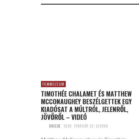
FILMMÚZEUM
TIMOTHÉE CHALAMET ÉS MATTHEW
MCCONAUGHEY BESZÉLGETTEK EGY
KIADÓSAT A MÚLTRÓL, JELENRŐL,
JÖVŐRŐL – VIDEÓ
CHEESE
2026. FEBRUÁR 25. SZERDA