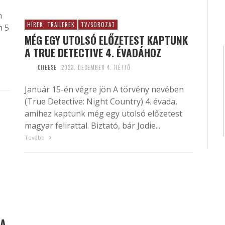
n
HÍREK, TRAILEREK
TV/SOROZAT
n 5
MÉG EGY UTOLSÓ ELŐZETEST KAPTUNK
A TRUE DETECTIVE 4. ÉVADÁHOZ
CHEESE
2023. DECEMBER 4. HÉTFŐ
Január 15-én végre jön A törvény nevében
(True Detective: Night Country) 4. évada,
amihez kaptunk még egy utolsó előzetest
magyar felirattal. Biztató, bár Jodie...
Tovább
PA