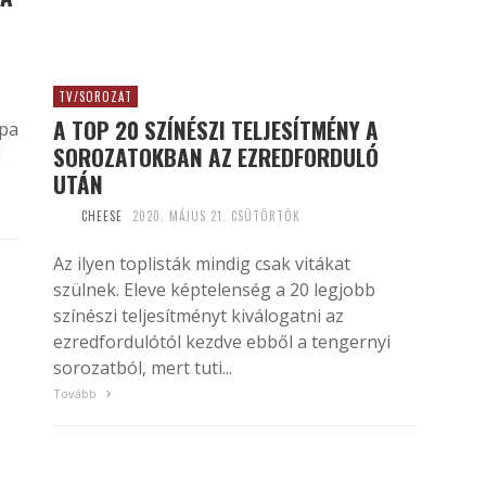
TV/SOROZAT
A TOP 20 SZÍNÉSZI TELJESÍTMÉNY A
mpa
SOROZATOKBAN AZ EZREDFORDULÓ
!
UTÁN
CHEESE
2020. MÁJUS 21. CSÜTÖRTÖK
Az ilyen toplisták mindig csak vitákat
szülnek. Eleve képtelenség a 20 legjobb
színészi teljesítményt kiválogatni az
ezredfordulótól kezdve ebből a tengernyi
sorozatból, mert tuti...
Tovább