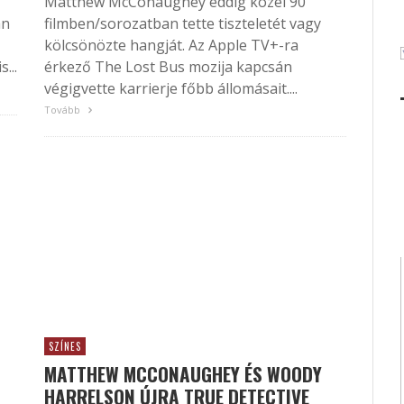
Matthew McConaughey eddig közel 90
án
filmben/sorozatban tette tiszteletét vagy
kölcsönözte hangját. Az Apple TV+-ra
...
érkező The Lost Bus mozija kapcsán
végigvette karrierje főbb állomásait....
Tovább
SZÍNES
MATTHEW MCCONAUGHEY ÉS WOODY
HARRELSON ÚJRA TRUE DETECTIVE