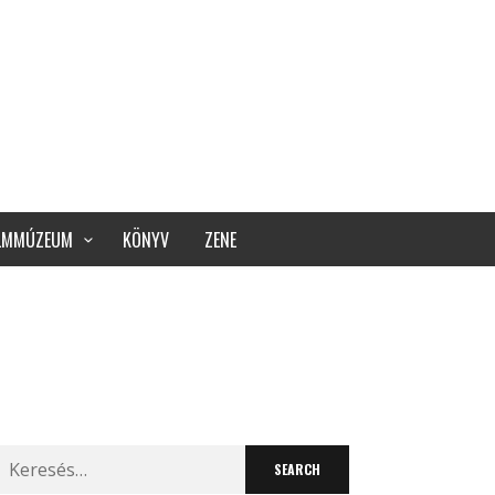
ILMMÚZEUM
KÖNYV
ZENE
Search
for: