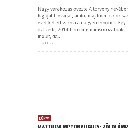
Nagy várakozás övezte A törvény nevébe
legújabb évadát, amire majdnem pontosa
évet kellett várnia a nagyérdeműnek. Egy
évtizede, 2014-ben még minisorozatnak
indult, de...
Tovább
KÖNYV
MATTHEW MCCONAUGHEY: ZÖLDLÁM