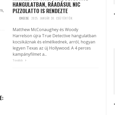
HANGULATBAN, RÁADÁSUL NIC
PIZZOLATTO IS RENDEZTE
m,
CHEESE
2025. JANUÁR 30. CSÜTÖRTÖK
Matthew McConaughey és Woody
Harrelson újra True Detective hangulatban
kocsikáznak és elmélkednek, arról, hogyan
legyen Texas az új Hollywood. A 4 perces
kampányfilmet a...
Tovább
E: