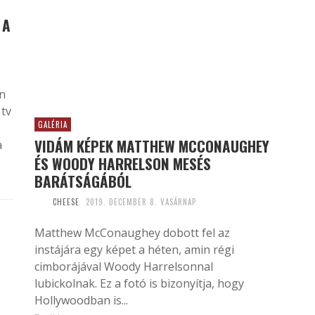
 A
n
 tv
GALÉRIA
VIDÁM KÉPEK MATTHEW MCCONAUGHEY
a
ÉS WOODY HARRELSON MESÉS
BARÁTSÁGÁBÓL
CHEESE
2019. DECEMBER 8. VASÁRNAP
Matthew McConaughey dobott fel az
instájára egy képet a héten, amin régi
cimborájával Woody Harrelsonnal
lubickolnak. Ez a fotó is bizonyítja, hogy
Hollywoodban is...