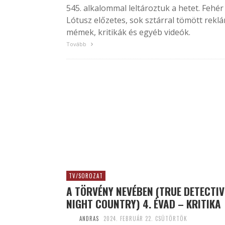
545. alkalommal leltároztuk a hetet. Fehér
Lótusz előzetes, sok sztárral tömött reklá
mémek, kritikák és egyéb videók.
Tovább
TV/SOROZAT
A TÖRVÉNY NEVÉBEN (TRUE DETECTIV
NIGHT COUNTRY) 4. ÉVAD – KRITIKA
ANDRAS
2024. FEBRUÁR 22. CSÜTÖRTÖK