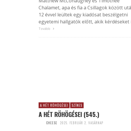
Matthew McConaughey és Timothée
Chalamet, apa és fia a Csillagok között ut
12 évvel leültek egy kiadósat beszélgetni
egyetemi hallgatók előtt, akik kérdéseket is
Tovább
A HÉT RÖHÖGÉSEI
SZÍNES
A HÉT RÖHÖGÉSEI (545.)
CHEESE
2025. FEBRUÁR 2. VASÁRNAP