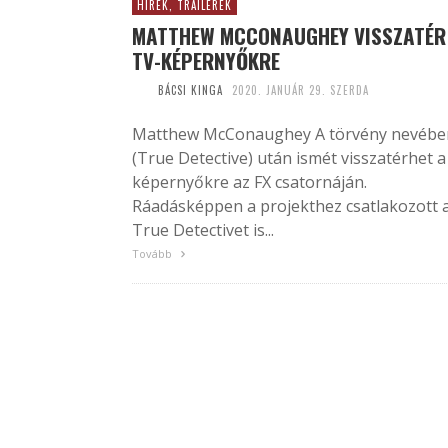
HÍREK, TRAILEREK
MATTHEW MCCONAUGHEY VISSZATÉR
TV-KÉPERNYŐKRE
BÁCSI KINGA
2020. JANUÁR 29. SZERDA
Matthew McConaughey A törvény nevébe
(True Detective) után ismét visszatérhet a
képernyőkre az FX csatornáján.
Ráadásképpen a projekthez csatlakozott 
True Detectivet is...
Tovább