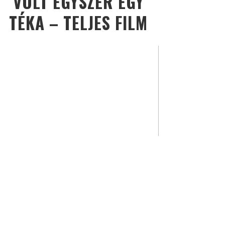
VOLT EGYSZER EGY
TÉKA – TELJES FILM