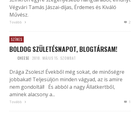
Végvári Tamás Jászai-díjas, Érdemes és Kiváló
Művész.
Tovább
2
SZÍNES
BOLDOG SZÜLETÉSNAPOT, BLOGTÁRSAM!
CHEESE
2010. MÁJUS 15. SZOMBAT
Drága Zsolesz! Évekből még sokat, de minőségre
jobbakat! Teljesüljön minden vágyad, az is amire
nem gondoltál! És abból a nagy Állatkertből,
aminek alacsony a...
Tovább
1