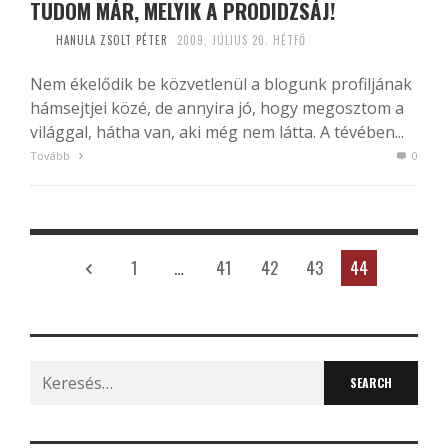
TUDOM MÁR, MELYIK A PRODIDZSÁJ!
HANULA ZSOLT PÉTER
2009. JÚLIUS 20. HÉTFŐ
Nem ékelődik be közvetlenül a blogunk profiljának
hámsejtjei közé, de annyira jó, hogy megosztom a
világgal, hátha van, aki még nem látta. A tévében...
Tovább
0
1
…
41
42
43
44
Search
for: