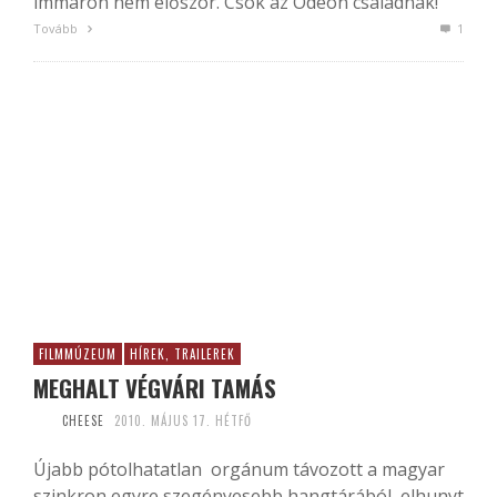
immáron nem először. Csók az Odeon családnak!
Tovább
1
FILMMÚZEUM
HÍREK, TRAILEREK
MEGHALT VÉGVÁRI TAMÁS
CHEESE
2010. MÁJUS 17. HÉTFŐ
Újabb pótolhatatlan orgánum távozott a magyar
szinkron egyre szegényesebb hangtárából, elhunyt