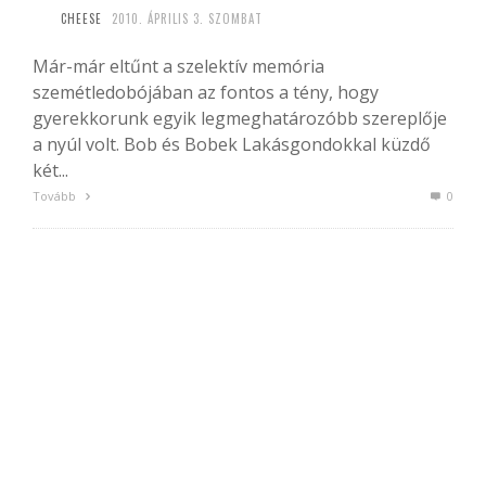
CHEESE
2010. ÁPRILIS 3. SZOMBAT
Már-már eltűnt a szelektív memória
szemétledobójában az fontos a tény, hogy
gyerekkorunk egyik legmeghatározóbb szereplője
a nyúl volt. Bob és Bobek Lakásgondokkal küzdő
két...
Tovább
0