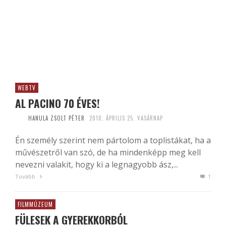
WEBTV
AL PACINO 70 ÉVES!
HANULA ZSOLT PÉTER
2010. ÁPRILIS 25. VASÁRNAP
Én személy szerint nem pártolom a toplistákat, ha a
művészetről van szó, de ha mindenképp meg kell
nevezni valakit, hogy ki a legnagyobb ász,...
Tovább
1
FILMMÚZEUM
FÜLESEK A GYEREKKORBÓL