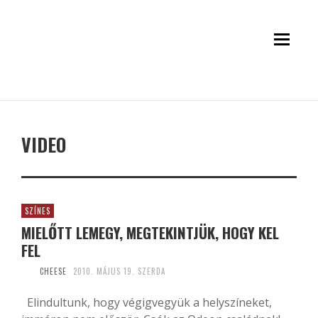
VIDEO
SZÍNES
MIELŐTT LEMEGY, MEGTEKINTJÜK, HOGY KEL
FEL
CHEESE
2010. MÁJUS 19. SZERDA
Elindultunk, hogy végigvegyük a helyszíneket,