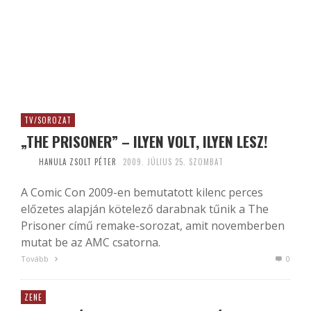
TV/SOROZAT
„THE PRISONER” – ILYEN VOLT, ILYEN LESZ!
HANULA ZSOLT PÉTER
2009. JÚLIUS 25. SZOMBAT
A Comic Con 2009-en bemutatott kilenc perces
előzetes alapján kötelező darabnak tűnik a The
Prisoner című remake-sorozat, amit novemberben
mutat be az AMC csatorna.
Tovább
0
ZENE