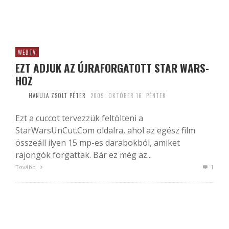
WEBTV
EZT ADJUK AZ ÚJRAFORGATOTT STAR WARS-
HOZ
HANULA ZSOLT PÉTER
2009. OKTÓBER 16. PÉNTEK
Ezt a cuccot tervezzük feltölteni a
StarWarsUnCut.Com oldalra, ahol az egész film
összeáll ilyen 15 mp-es darabokból, amiket
rajongók forgattak. Bár ez még az...
Tovább
1