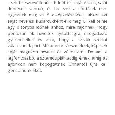
– szinte észrevétlenül – felnőttek, saját életük, saját
döntéseik vannak, és ha ezek a döntések nem
egyeznek meg az ő elképzeléseikkel, akkor azt
saját nevelési kudarcukként élik meg. El kell telnie
egy bizonyos időnek ahhoz, mire rájönnek, hogy
pontosan ők nevelték nyitottságra, elfogadásra
gyermekeiket és arra, hogy a szívük szerint
válasszanak párt. Mikor erre ráeszmélnek, képesek
saját magukon nevetni és változtatni. De ami a
legfontosabb, a sztereotípiák addig élnek, amíg az
ajtónkon nem kopogtatnak. Onnantól újra kell
gondolnunk őket.