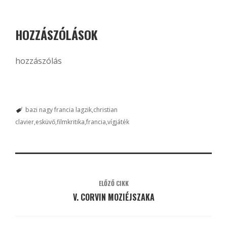
HOZZÁSZÓLÁSOK
hozzászólás
bazi nagy francia lagzik
christian
clavier
esküvő
filmkritika
francia
vígjáték
ELŐZŐ CIKK
V. CORVIN MOZIÉJSZAKA