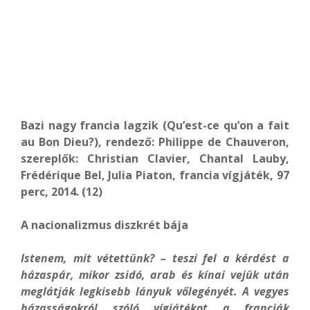
Bazi nagy francia lagzik (Qu’est-ce qu’on a fait
au Bon Dieu?), rendező: Philippe de Chauveron,
szereplők: Christian Clavier, Chantal Lauby,
Frédérique Bel, Julia Piaton, francia vígjáték, 97
perc, 2014. (12)
A nacionalizmus diszkrét bája
Istenem, mit vétettünk? – teszi fel a kérdést a
házaspár, mikor zsidó, arab és kínai vejük után
meglátják legkisebb lányuk vőlegényét. A vegyes
házasságokról szóló vígjátékot a franciák