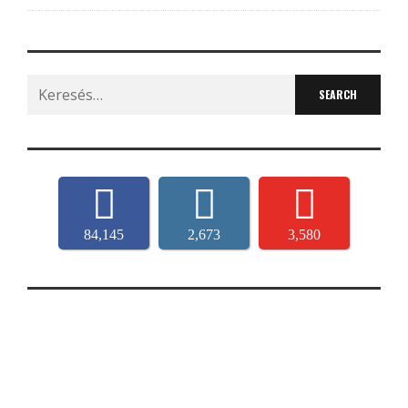
Search
for:
84,145
2,673
3,580