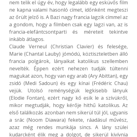
nem telik el úgy év, hogy legalább egy esküvős film
ne kapna valami hasonló címet, időnként megteszi
az őrült jelző is. A Bazi nagy francia lagzik címmel az
a gondom, hogy a filmben csak egy lagzi van, az is
francia-elefántcsontparti és méreteit tekintve
inkább átlagos.
Claude Verneul (Christian Clavier) és felesége,
Marie (Chantal Lauby) jómódú, köztiszteletben álló
francia polgárok, lányaikat katolikus szellemben
nevelték. Éppen ezért nehezen tudják túltenni
magukat azon, hogy van egy arab (Ary Abittan), egy
zsidó (Medi Sadoun) és egy kínai (Frédéric Chau)
vejük. Utolsó reménységük legkisebb lányuk
(Elodie Fontan), ezért nagy kő esik le a szívükről,
mikor megtudják, hogy kérője hithű katolikus. Az
első találkozás azonban nem sikerül túl jól, ugyanis
a srác (Noom Diawara) fekete, ráadásul művész,
azaz még rendes munkája sincs. A lány szülei
kudarcként élik meg a dolgot, de sikerül kivívnia