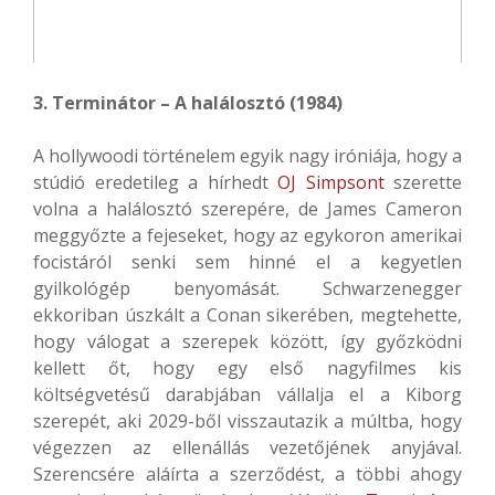
3. Terminátor – A halálosztó (1984)
A hollywoodi történelem egyik nagy iróniája, hogy a
stúdió eredetileg a hírhedt
OJ Simpsont
szerette
volna a halálosztó szerepére, de James Cameron
meggyőzte a fejeseket, hogy az egykoron amerikai
focistáról senki sem hinné el a kegyetlen
gyilkológép benyomását. Schwarzenegger
ekkoriban úszkált a Conan sikerében, megtehette,
hogy válogat a szerepek között, így győzködni
kellett őt, hogy egy első nagyfilmes kis
költségvetésű darabjában vállalja el a Kiborg
szerepét, aki 2029-ből visszautazik a múltba, hogy
végezzen az ellenállás vezetőjének anyjával.
Szerencsére aláírta a szerződést, a többi ahogy