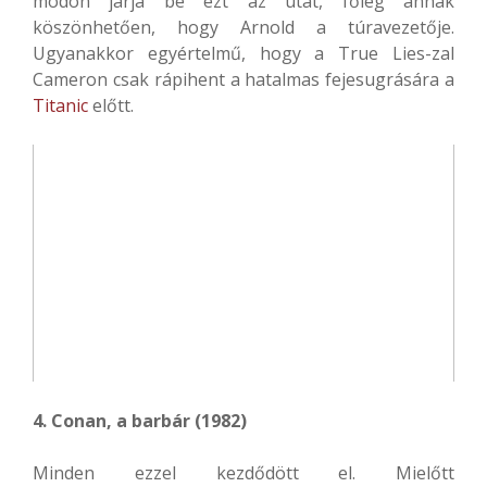
módon járja be ezt az utat, főleg annak
köszönhetően, hogy Arnold a túravezetője.
Ugyanakkor egyértelmű, hogy a True Lies-zal
Cameron csak rápihent a hatalmas fejesugrására a
Titanic
előtt.
4. Conan, a barbár (1982)
Minden ezzel kezdődött el. Mielőtt