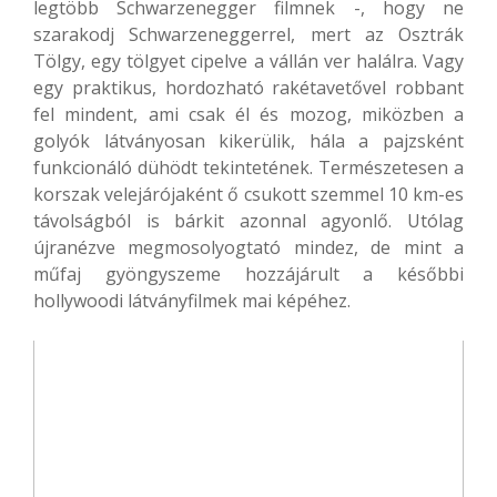
legtöbb Schwarzenegger filmnek -, hogy ne
szarakodj Schwarzeneggerrel, mert az Osztrák
Tölgy, egy tölgyet cipelve a vállán ver halálra. Vagy
egy praktikus, hordozható rakétavetővel robbant
fel mindent, ami csak él és mozog, miközben a
golyók látványosan kikerülik, hála a pajzsként
funkcionáló dühödt tekintetének. Természetesen a
korszak velejárójaként ő csukott szemmel 10 km-es
távolságból is bárkit azonnal agyonlő. Utólag
újranézve megmosolyogtató mindez, de mint a
műfaj gyöngyszeme hozzájárult a későbbi
hollywoodi látványfilmek mai képéhez.