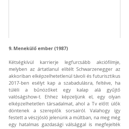
9. Menekülő ember (1987)
Kétségkívül karrierje legfurcsább akciófilmje,
melyben az ártatlanul elítélt Schwarzenegger az
akkoriban elképzelhetetlenül távoli és futurisztikus
2017-ben esélyt kap a szabadulásra, feltéve, ha
túléli a bűnözőket egy kalap alá gyűjtő
valóságshow-t. Ehhez képzeljünk el, egy olyan
elképzelhetetlen társadalmat, ahol a Tv előtt ülők
döntenek a szereplők sorsairól. Valahogy így
festett a vészjósló jelenünk a múltban, na meg még
egy hatalmas gazdasági válsággal is megfejelték