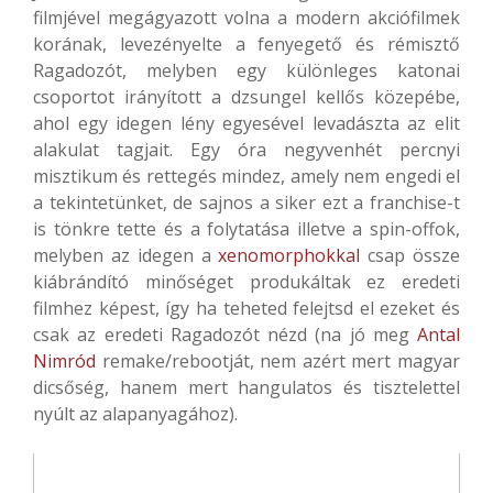
filmjével megágyazott volna a modern akciófilmek
korának, levezényelte a fenyegető és rémisztő
Ragadozót, melyben egy különleges katonai
csoportot irányított a dzsungel kellős közepébe,
ahol egy idegen lény egyesével levadászta az elit
alakulat tagjait. Egy óra negyvenhét percnyi
misztikum és rettegés mindez, amely nem engedi el
a tekintetünket, de sajnos a siker ezt a franchise-t
is tönkre tette és a folytatása illetve a spin-offok,
melyben az idegen a
xenomorphokkal
csap össze
kiábrándító minőséget produkáltak ez eredeti
filmhez képest, így ha teheted felejtsd el ezeket és
csak az eredeti Ragadozót nézd (na jó meg
Antal
Nimród
remake/rebootját, nem azért mert magyar
dicsőség, hanem mert hangulatos és tisztelettel
nyúlt az alapanyagához).