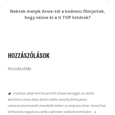
Nektek melyik Arnie-tól a kedvenc filmjeitek,
hogy nézne ki a ti TOP listátok?
HOZZÁSZÓLÁSOK
hozzászólás
a barbar
antal nimród
arnold schwarzenegger
az utolso
akciohos
conan
dany devito
eddie murphy
ikrek
james
cameron
kommandó
menekülő ember
oj simpson
oliver stone
Paul
Verhoeven
ragadozo
rambo
sylvester stallone
terminator - a