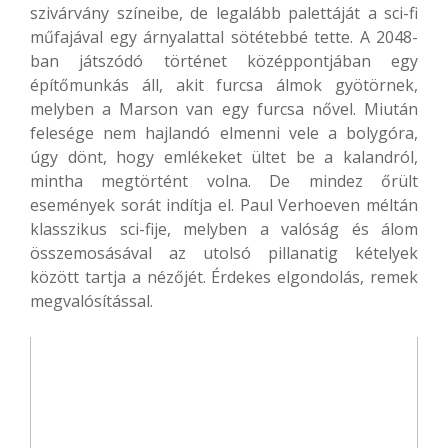
szivárvány színeibe, de legalább palettáját a sci-fi
műfajával egy árnyalattal sötétebbé tette. A 2048-
ban játszódó történet középpontjában egy
építőmunkás áll, akit furcsa álmok gyötörnek,
melyben a Marson van egy furcsa nővel. Miután
felesége nem hajlandó elmenni vele a bolygóra,
úgy dönt, hogy emlékeket ültet be a kalandról,
mintha megtörtént volna. De mindez őrült
események sorát indítja el. Paul Verhoeven méltán
klasszikus sci-fije, melyben a valóság és álom
összemosásával az utolsó pillanatig kételyek
között tartja a nézőjét. Érdekes elgondolás, remek
megvalósítással.