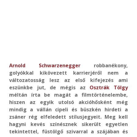
Arnold Schwarzenegger
robbanékony,
golyókkal kikövezett karrierjéről nem a
változatosság lesz az első kifejezés ami
eszünkbe jut, de mégis az
Osztrák Tölgy
méltán írta be magát a filmtörténelembe,
hiszen az egyik utolsó akcióhősként még
mindig a vállán cipeli és büszkén hirdeti a
zsáner rég elfeledett stílusjegyeit. Meg kell
hagyni kevés színésznek sikerült egyetlen
tekintettel, füstölgő szivarral a szájában és