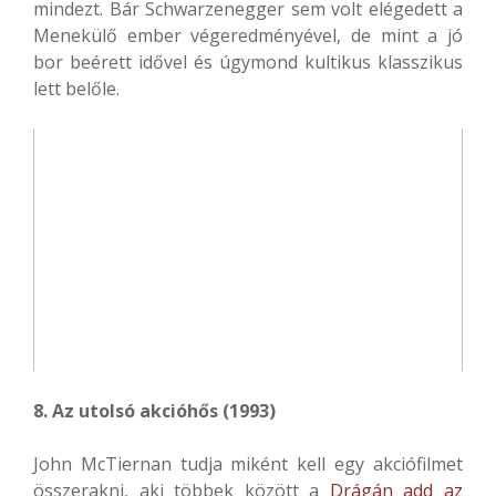
mindezt. Bár Schwarzenegger sem volt elégedett a
Menekülő ember végeredményével, de mint a jó
bor beérett idővel és úgymond kultikus klasszikus
lett belőle.
8. Az utolsó akcióhős (1993)
John McTiernan tudja miként kell egy akciófilmet
összerakni, aki többek között a
Drágán add az