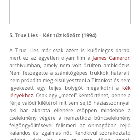
5. True Lies – Két tűz között (1994)
A True Lies már csak azért is különleges darab,
mert ez az egyetlen olyan film a
James Cameron
archívumban, amely nem volt őrülten ambiciózus.
Nem feszegette a számítógépes trükkök határait,
nem próbálta meg elsüllyeszteni a Titanicot és nem
igyekezett egy teljes bolygót megalkotni a
kék
lényekhez
. Csak egy „mezei” kémtörténet, benne a
férje valódi kilétéről mit sem sejtő háziasszonnyal,
aki bár akarata ellenére csöppen mindebbe a
cselekmény végére a nemzetközi bűncselekmény
felgöngyölítésével felismeri az önmagában rejlő
kalandos és izgalmas nőt. Rendkívül szórakoztató