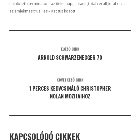
halaloszto
terminator - az itelet napja
titanic
total recall
total recall -
az emlekmas
true lies – Ket tuz kozott
ELŐZŐ CIKK
ARNOLD SCHWARZENEGGER 70
KÖVETKEZŐ CIKK
1 PERCES KEDVCSINÁLÓ CHRISTOPHER
NOLAN MOZIJAIHOZ
KAPCSOLÓDÓ CIKKEK