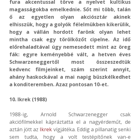
fura akcentussal törve a nyelvet kultikus
magasságokba emelkednie. Sőt mi több, talán
ő az egyetlen olyan akciósztár akinek
elhisszük, hogy a golyók félelmükben kikerülik,
hogy a vállán hordott farönk olyan lehet
mintha csak egy törölközőt cipelne. Az idő
előrehaladtával úgy nemesedett mint az öreg
fák: egyre keményebbé vált, a hetven éves
Schwarzeneggertől most összeszedtük
kedvenc filmjeinket, szám szerint annyit,
ahány haskockával a mai napig büszkélkedhet
a konditeremben. Azaz pontosan 10-et.
10. Ikrek (1988)
1988-ig, Arnold Schwarzenegger csak
akciófilmekkel kápráztatta el a nagyérdeműt, de
aztán jött az
Ikrek
vígjátéka. Eddig a pillanatig senki
sem tudta, hogy a volt testépítőnek van-e