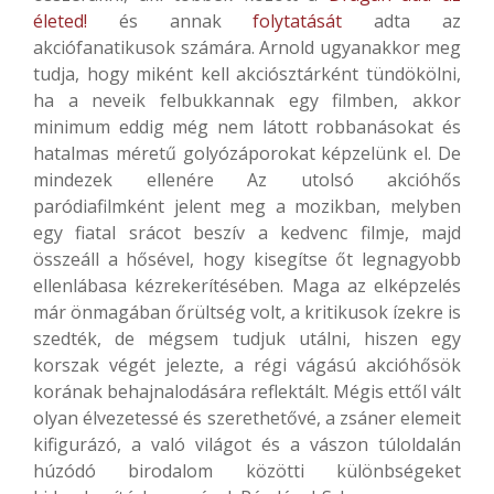
életed!
és annak
folytatását
adta az
akciófanatikusok számára. Arnold ugyanakkor meg
tudja, hogy miként kell akciósztárként tündökölni,
ha a neveik felbukkannak egy filmben, akkor
minimum eddig még nem látott robbanásokat és
hatalmas méretű golyózáporokat képzelünk el. De
mindezek ellenére Az utolsó akcióhős
paródiafilmként jelent meg a mozikban, melyben
egy fiatal srácot beszív a kedvenc filmje, majd
összeáll a hősével, hogy kisegítse őt legnagyobb
ellenlábasa kézrekerítésében. Maga az elképzelés
már önmagában őrültség volt, a kritikusok ízekre is
szedték, de mégsem tudjuk utálni, hiszen egy
korszak végét jelezte, a régi vágású akcióhősök
korának behajnalodására reflektált. Mégis ettől vált
olyan élvezetessé és szerethetővé, a zsáner elemeit
kifigurázó, a való világot és a vászon túloldalán
húzódó birodalom közötti különbségeket