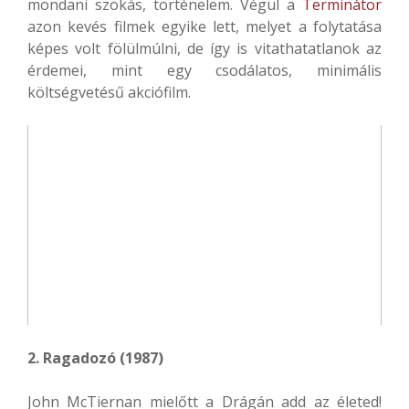
mondani szokás, történelem. Végül a
Terminátor
azon kevés filmek egyike lett, melyet a folytatása
képes volt fölülmúlni, de így is vitathatatlanok az
érdemei, mint egy csodálatos, minimális
költségvetésű akciófilm.
2. Ragadozó (1987)
John McTiernan mielőtt a Drágán add az életed!