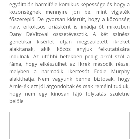
egyáltalán bármiféle komikus képessége és hogy a
közönségnek mennyire jön be, mint vígjáték
főszereplő. De gyorsan kiderült, hogy a közönség
naiv, erkölcsös óriásként is imádja őt miközben
Dany DeVitoval összetévesztik. A két színész
genetikai kísérlet útján megszületett ikreket
alakítanak, akik közös anyjuk felkutatására
indulnak. Az utóbbi hetekben pedig arról szól a
fáma, hogy elkészülhet az Ikrek második része,
melyben a harmadik ikertesót Eddie Murphy
alakíthatja. Nem vagyunk benne biztosak, hogy
Arnie-ék ezt jól átgondolták és csak remélni tudjuk,
hogy nem egy kínosan fájó folytatás születne
belőle.