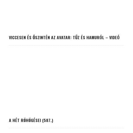
VICCESEN ÉS ŐSZINTÉN AZ AVATAR: TŰZ ÉS HAMURÓL – VIDEÓ
A HÉT RÖHÖGÉSEI (587.)