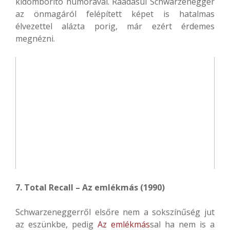
kidomborító humorával. Ráadásul Schwarzenegger
az önmagáról felépített képet is hatalmas
élvezettel alázta porig, már ezért érdemes
megnézni.
7. Total Recall – Az emlékmás (1990)
Schwarzeneggerről elsőre nem a sokszínűség jut
az eszünkbe, pedig
Az emlékmás
sal ha nem is a