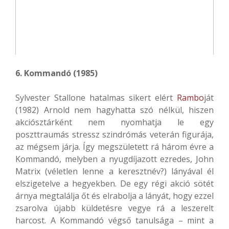
6. Kommandó (1985)
Sylvester Stallone hatalmas sikert elért
Rambo
ját
(1982) Arnold nem hagyhatta szó nélkül, hiszen
akciósztárként nem nyomhatja le egy
poszttraumás stressz szindrómás veterán figurája,
az mégsem járja. Így megszületett rá három évre a
Kommandó, melyben a nyugdíjazott ezredes, John
Matrix (véletlen lenne a keresztnév?) lányával él
elszigetelve a hegyekben. De egy régi akció sötét
árnya megtalálja őt és elrabolja a lányát, hogy ezzel
zsarolva újabb küldetésre vegye rá a leszerelt
harcost. A Kommandó végső tanulsága – mint a