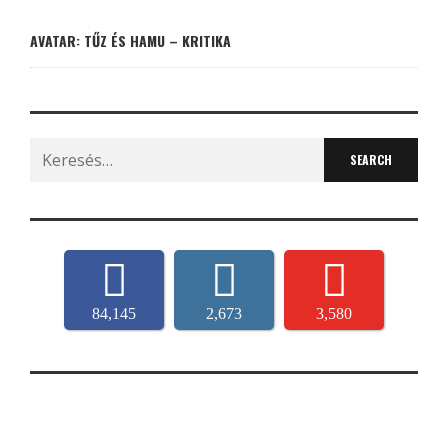
AVATAR: TŰZ ÉS HAMU – KRITIKA
Search
for:
84,145
2,673
3,580