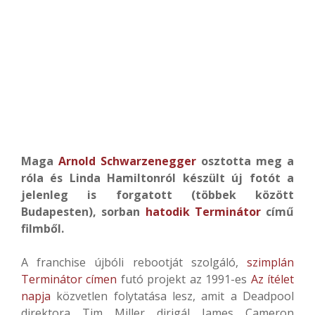
Maga
Arnold Schwarzenegger
osztotta meg a
róla és Linda Hamiltonról készült új fotót a
jelenleg is forgatott (többek között
Budapesten), sorban
hatodik Terminátor
című
filmből.
A franchise újbóli rebootját szolgáló,
szimplán
Terminátor címen
futó projekt az 1991-es
Az ítélet
napja
közvetlen folytatása lesz, amit a Deadpool
direktora Tim Miller dirigál James Cameron