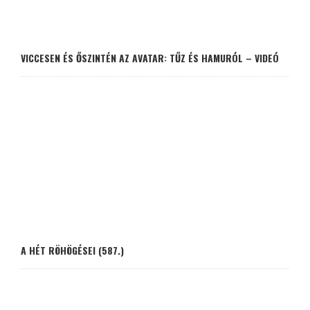
VICCESEN ÉS ŐSZINTÉN AZ AVATAR: TŰZ ÉS HAMURÓL – VIDEÓ
A HÉT RÖHÖGÉSEI (587.)