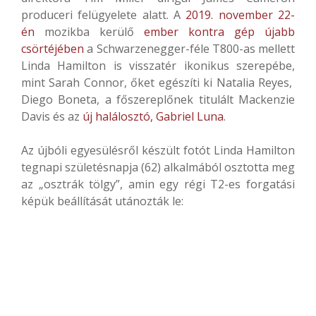
produceri felügyelete alatt. A
2019. november 22-
én
mozikba kerülő
ember kontra gép újabb
csörtéjében
a Schwarzenegger-féle T800-as mellett
Linda Hamilton is visszatér ikonikus szerepébe,
mint Sarah Connor, őket egészíti ki Natalia Reyes,
Diego Boneta, a főszereplőnek titulált Mackenzie
Davis és az
új halálosztó, Gabriel Luna
.
Az újbóli egyesülésről készült fotót Linda Hamilton
tegnapi születésnapja (62) alkalmából osztotta meg
az „osztrák tölgy”, amin egy régi T2-es forgatási
képük beállítását utánozták le: