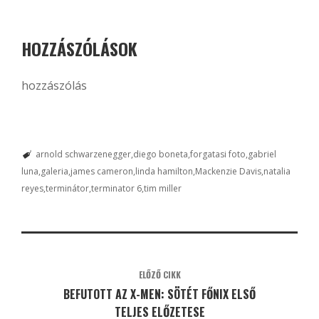
HOZZÁSZÓLÁSOK
hozzászólás
arnold schwarzenegger
diego boneta
forgatasi foto
gabriel
luna
galeria
james cameron
linda hamilton
Mackenzie Davis
natalia
reyes
terminátor
terminator 6
tim miller
ELŐZŐ CIKK
BEFUTOTT AZ X-MEN: SÖTÉT FŐNIX ELSŐ
TELJES ELŐZETESE