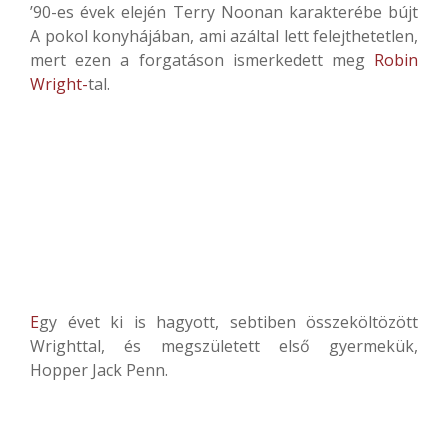
’90-es évek elején Terry Noonan karakterébe bújt
A pokol konyhájában, ami azáltal lett felejthetetlen,
mert ezen a forgatáson ismerkedett meg
Robin
Wright-
tal.
E
gy évet ki is hagyott, sebtiben összeköltözött
Wrighttal, és megszületett első gyermekük,
Hopper Jack Penn.