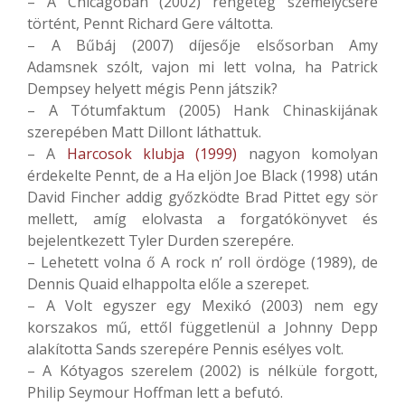
– A Chicagóban (2002) rengeteg személycsere
történt, Pennt Richard Gere váltotta.
– A Bűbáj (2007) díjesője elsősorban Amy
Adamsnek szólt, vajon mi lett volna, ha Patrick
Dempsey helyett mégis Penn játszik?
– A Tótumfaktum (2005) Hank Chinaskijának
szerepében Matt Dillont láthattuk.
– A
Harcosok klubja (1999)
nagyon komolyan
érdekelte Pennt, de a Ha eljön Joe Black (1998) után
David Fincher addig győzködte Brad Pittet egy sör
mellett, amíg elolvasta a forgatókönyvet és
bejelentkezett Tyler Durden szerepére.
– Lehetett volna ő A rock n’ roll ördöge (1989), de
Dennis Quaid elhappolta előle a szerepet.
– A Volt egyszer egy Mexikó (2003) nem egy
korszakos mű, ettől függetlenül a Johnny Depp
alakította Sands szerepére Pennis esélyes volt.
– A Kótyagos szerelem (2002) is nélküle forgott,
Philip Seymour Hoffman lett a befutó.