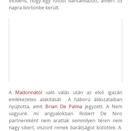
incidens, hogy egy fotóst bántalmazott, amiért 33
napra börtönbe került.
A
Madonnától
való válás után az első igazán
emlékezetes alakítását A háború áldozataiban
nyújtotta, amit
Brian De Palma
jegyzett. A Nem
vagyunk mi angyalokban Robert De Niro
partnereként nem arattak semmilyen téren nem
nagy sikert, viszont remek barátságot kötöttek. A