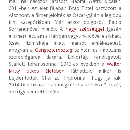
már harmadszor játszott Naomi Watts oldalán.
2011-ben Az élet fájában Brad Pittel osztozott a
vásznont, a filmet jelölték az Oscar-gálán a legjobb
film kategóriában. Már akkor dolgozott Paolo
Sorrentinóval mielőtt A
nagy szépséggel
igazán
elismert lett, ám a Helyben vagyunk idővel elsikkadt
(csak fizimiskája miatt maradt emlékezetes),
ahogyan a
Gengszterosztag
szintén az impozáns
szereplőgárda dacára. Ekkortájt randizgatott
Scarlett Johanssonnal. 2013-as években a
Walter
Mitty titkos életében
láthattuk, mikor is
bejelentették Charlize Theronnal, hogy járnak.
2014-ben hivatalosan megkérte a színésznő kezét,
de frigy nem lett belőle.