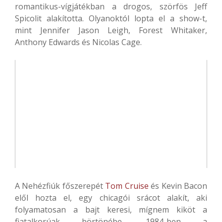
romantikus-vígjátékban a drogos, szörfös Jeff
Spicolit alakította. Olyanoktól lopta el a show-t,
mint Jennifer Jason Leigh, Forest Whitaker,
Anthony Edwards és Nicolas Cage.
A Nehézfiúk főszerepét
Tom Cruise
és Kevin Bacon
elől hozta el, egy chicagói srácot alakít, aki
folyamatosan a bajt keresi, mígnem kiköt a
fiatalkorúak börtönébe. 1984-ben a