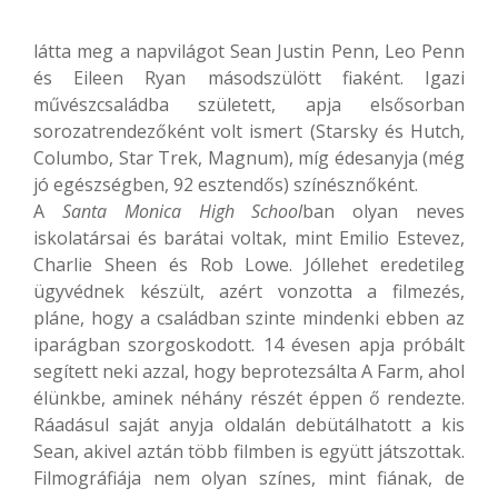
látta meg a napvilágot Sean Justin Penn, Leo Penn
és Eileen Ryan másodszülött fiaként. Igazi
művészcsaládba született, apja elsősorban
sorozatrendezőként volt ismert (Starsky és Hutch,
Columbo, Star Trek, Magnum), míg édesanyja (még
jó egészségben, 92 esztendős) színésznőként.
A
Santa Monica High School
ban olyan neves
iskolatársai és barátai voltak, mint Emilio Estevez,
Charlie Sheen és Rob Lowe. Jóllehet eredetileg
ügyvédnek készült, azért vonzotta a filmezés,
pláne, hogy a családban szinte mindenki ebben az
iparágban szorgoskodott. 14 évesen apja próbált
segített neki azzal, hogy beprotezsálta A Farm, ahol
élünkbe, aminek néhány részét éppen ő rendezte.
Ráadásul saját anyja oldalán debütálhatott a kis
Sean, akivel aztán több filmben is együtt játszottak.
Filmográfiája nem olyan színes, mint fiának, de