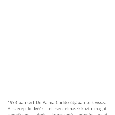
1993-ban tért De Palma Carlito útjában tért vissza.
A szerep kedvéért teljesen elmaszkírozta magát:
szemüveget viselt, kopaszodó, göndör hajat