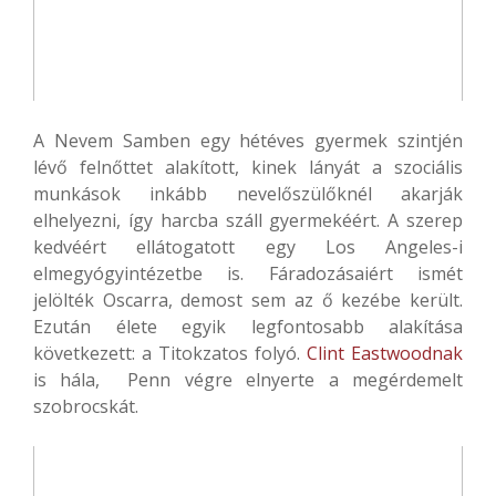
A Nevem Samben egy hétéves gyermek szintjén
lévő felnőttet alakított, kinek lányát a szociális
munkások inkább nevelőszülőknél akarják
elhelyezni, így harcba száll gyermekéért. A szerep
kedvéért ellátogatott egy Los Angeles-i
elmegyógyintézetbe is. Fáradozásaiért ismét
jelölték Oscarra, demost sem az ő kezébe került.
Ezután élete egyik legfontosabb alakítása
következett: a Titokzatos folyó.
Clint Eastwoodnak
is hála, Penn végre elnyerte a megérdemelt
szobrocskát.