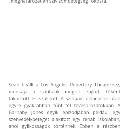
„meghatározatlan szívizombetegség” okozta.
Sean beállt a Los Angeles Repertory Theaterhez,
munkája a színfalak mögött zajlott, főként
takarított és szállított. A színpadi előadások után
egyre gyakrabban tűnt fel tévésorozatokban. A
Barnaby Jones egyik epizódjában például egy
szenvedélybeteget alakított egy rehab iskolában,
ahol gyilkosságok történnek. Ebben a részben