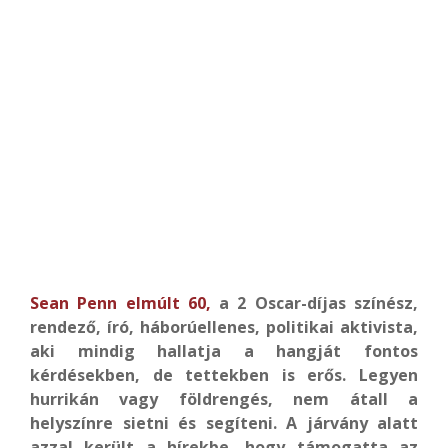
Sean Penn elmúlt 60,
a 2 Oscar-díjas színész,
rendező, író, háborúellenes, politikai aktivista,
aki mindig hallatja a hangját fontos
kérdésekben, de tettekben is erős. L
egyen
hurrikán vagy földrengés, nem átall a
helyszínre sietni és segíteni. A járvány alatt
azzal került a hírekbe, hogy támogatta az