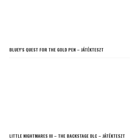
BLUEY’S QUEST FOR THE GOLD PEN – JÁTÉKTESZT
LITTLE NIGHTMARES III – THE BACKSTAGE DLC – JÁTÉKTESZT