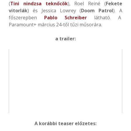
(
Tini nindzsa teknőcök
), Roel Reiné (
Fekete
vitorlák
) és Jessica Lowrey (
Doom Patrol
). A
főszerepben
Pablo Schreiber
látható. A
Paramount+ március 24-től tűzi műsorára.
a trailer:
A korábbi teaser előzetes: