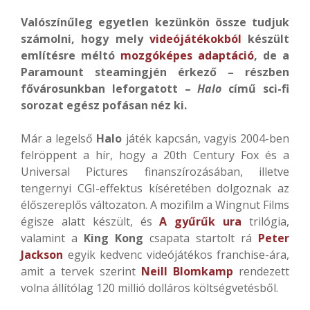
Valószínűleg egyetlen kezünkön össze tudjuk
számolni, hogy mely
videójátékokból
készült
említésre méltó
mozgóképes adaptáció
, de a
Paramount steamingjén érkező – részben
fővárosunkban leforgatott –
Halo
című sci-fi
sorozat egész pofásan néz ki.
Már a legelső
Halo
játék kapcsán, vagyis 2004-ben
felröppent a hír, hogy a 20th Century Fox és a
Universal Pictures finanszírozásában, illetve
tengernyi CGI-effektus kíséretében dolgoznak az
élőszereplős változaton. A mozifilm a Wingnut Films
égisze alatt készült, és
A gyűrűk ura
trilógia,
valamint a
King Kong
csapata startolt rá
Peter
Jackson
egyik kedvenc videójátékos franchise-ára,
amit a tervek szerint
Neill Blomkamp
rendezett
volna állítólag 120 millió dolláros költségvetésből.