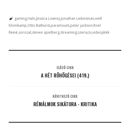
gaming
Halo
Jessica Lowrey
Jonathan Liebesman
neill
blomkamp
Otto Bathurst
paramount
peter jackson
Roel
Reiné
sorozat
steven spielberg
streaming
szeria
tv
videojáték
ELŐZŐ CIKK
A HÉT RÖHÖGÉSEI (419.)
KÖVETKEZŐ CIKK
RÉMÁLMOK SIKÁTORA - KRITIKA