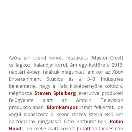
Azóta síri csend honolt Főszakács (Master Chief)
csillagközi kalandjai körül, ám egy-kettőre a 2013.
naptári évben találtuk magunkat, amikor az Xbox
Entertainment Studios és a 343 Industries
bejelentette, hogy a Halo kisképernyőre költözik,
méghozzá
Steven Spielberg
executive produceri
felügyelete alatt az Amblin Television
produkciójában.
Blomkampot
ismét felkérték, de
végül lepasszolta a kilenc részes széria első két
epizódjának dirigálását Otto Bathurst-nek (
Robin
Hood
), aki mellé csatlakozott
Jonathan Liebesman