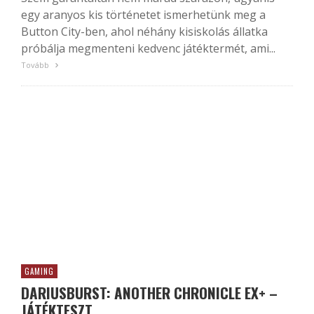
egy aranyos kis történetet ismerhetünk meg a
Button City-ben, ahol néhány kisiskolás állatka
próbálja megmenteni kedvenc játéktermét, ami...
Tovább
GAMING
DARIUSBURST: ANOTHER CHRONICLE EX+ –
JÁTÉKTESZT