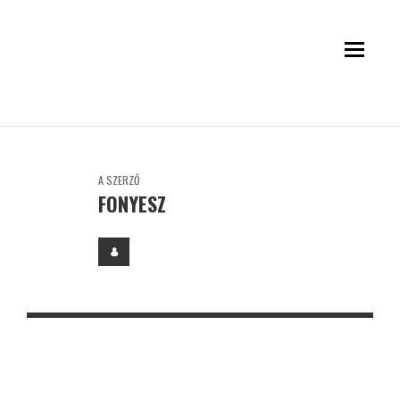
A SZERZŐ
FONYESZ