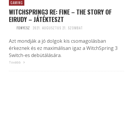
GAMING
WITCHSPRING3 RE: FINE – THE STORY OF
EIRUDY – JÁTÉKTESZT
FONYESZ
2021. AUGUSZTUS 21. SZOMBAT
Azt mondják a jó dolgok kis csomagolásban
érkeznek és ez maximálisan igaz a WitchSpring 3
Switch-es debütálására.
Tovább