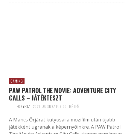
GAMING
PAW PATROL THE MOVIE: ADVENTURE CITY
CALLS – JÁTÉKTESZT
FONYESZ
2021. AUGUSZTUS 30. HÉTFŐ
A Mancs Őrjárat kutyusai a mozifilm után újabb
játékként ugranak a képernyőinkre. A PAW Patrol