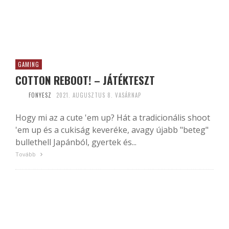
GAMING
COTTON REBOOT! – JÁTÉKTESZT
FONYESZ
2021. AUGUSZTUS 8. VASÁRNAP
Hogy mi az a cute 'em up? Hát a tradicionális shoot
'em up és a cukiság keveréke, avagy újabb "beteg"
bullethell Japánból, gyertek és...
Tovább