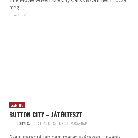
The Movie: Adventure City Calls viszont nem hozza
még...
Tovább
GAMING
BUTTON CITY – JÁTÉKTESZT
FONYESZ
2021. AUGUSZTUS 29. VASÁRNAP
Szem garantáltan nem marad szárazon, ugyanis