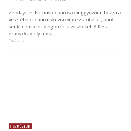
Zendaya és Pattinson párosa meggyőzően hozza a
vesztébe rohanó esküvői expressz utasait, ahol
senki nem meri meghúzni a vészféket. A Kész
dráma komoly témát...
Tovább
FILMMÚZEUM