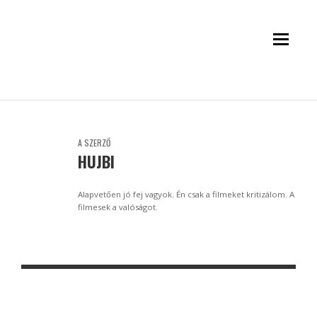
A SZERZŐ
HUJBI
Alapvetően jó fej vagyok. Én csak a filmeket kritizálom. A
filmesek a valóságot.