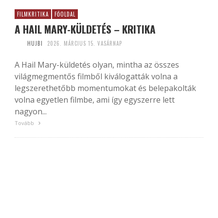
FILMKRITIKA
FŐOLDAL
A HAIL MARY-KÜLDETÉS – KRITIKA
HUJBI
2026. MÁRCIUS 15. VASÁRNAP
A Hail Mary-küldetés olyan, mintha az összes
világmegmentős filmből kiválogatták volna a
legszerethetőbb momentumokat és belepakolták
volna egyetlen filmbe, ami így egyszerre lett
nagyon...
Tovább