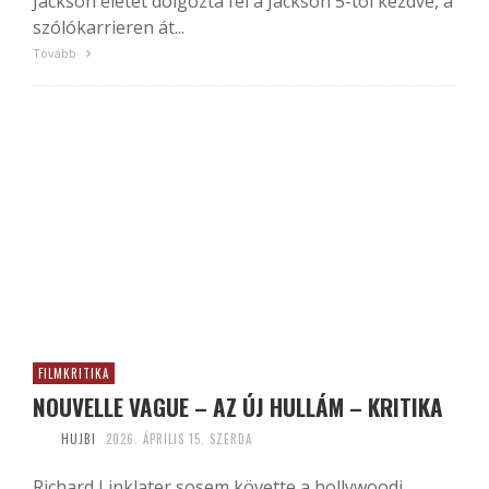
Jackson életét dolgozta fel a Jackson 5-tól kezdve, a
szólókarrieren át...
Tovább
FILMKRITIKA
NOUVELLE VAGUE – AZ ÚJ HULLÁM – KRITIKA
HUJBI
2026. ÁPRILIS 15. SZERDA
Richard Linklater sosem követte a hollywoodi