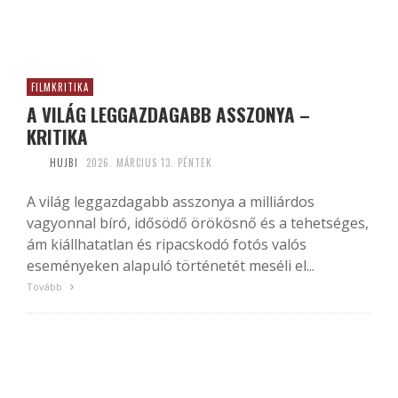
FILMKRITIKA
A VILÁG LEGGAZDAGABB ASSZONYA –
KRITIKA
HUJBI
2026. MÁRCIUS 13. PÉNTEK
A világ leggazdagabb asszonya a milliárdos
vagyonnal bíró, idősödő örökösnő és a tehetséges,
ám kiállhatatlan és ripacskodó fotós valós
eseményeken alapuló történetét meséli el...
Tovább