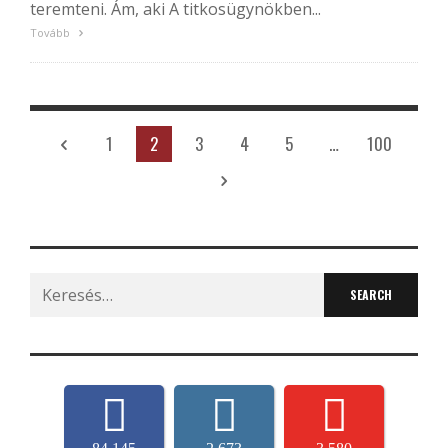
teremteni. Ám, aki A titkosügynökben...
Tovább
1
2
3
4
5
…
100
Search
for: