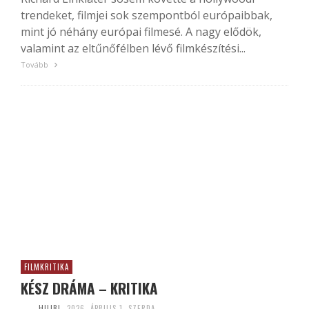
trendeket, filmjei sok szempontból európaibbak,
mint jó néhány európai filmesé. A nagy elődök,
valamint az eltűnőfélben lévő filmkészítési...
Tovább
FILMKRITIKA
KÉSZ DRÁMA – KRITIKA
HUJBI
2026. ÁPRILIS 1. SZERDA