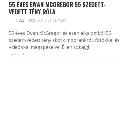
55 ÉVES EWAN MCGREGOR 55 SZEDETT-
VEDETT TÉNY RÓLA
HUJBI
2026. MÁRCIUS 31. KEDD
55 éves Ewan McGregor és ezen alkalomból 55
szedett-vedett tény skót cimboránkról, fotókkal és
videókkal megspékelve. Éljen sokáig!
Tovább