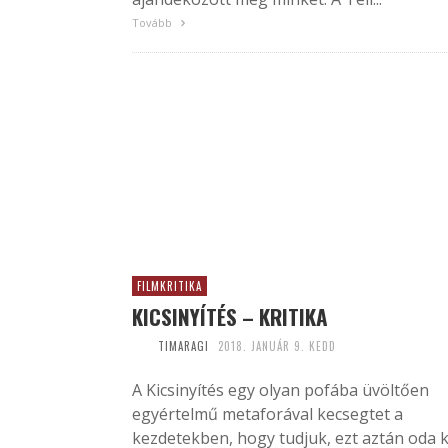
Tovább
FILMKRITIKA
KICSINYÍTÉS – KRITIKA
TIMARAGI
2018. JANUÁR 9. KEDD
A Kicsinyítés egy olyan pofába üvöltően
egyértelmű metaforával kecsegtet a
kezdetekben, hogy tudjuk, ezt aztán oda k