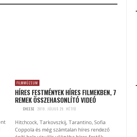
FILMMÚZEUM
HÍRES FESTMÉNYEK HÍRES FILMEKBEN, 7
REMEK ÖSSZEHASONLÍTÓ VIDEÓ
CHEESE
2019. JÚLIUS 29. HÉTFŐ
ent
Hitchcock, Tarkovszkij, Tarantino, Sofia
l
Coppola és még számtalan híres rendező