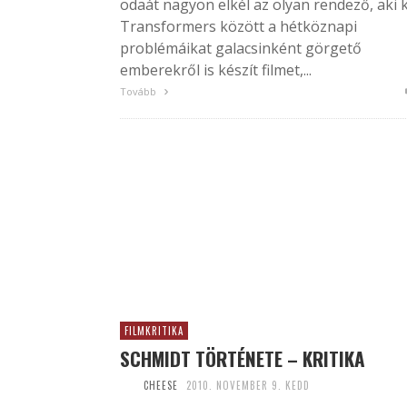
odaát nagyon elkél az olyan rendező, aki 
Transformers között a hétköznapi
problémáikat galacsinként görgető
emberekről is készít filmet,...
Tovább
FILMKRITIKA
SCHMIDT TÖRTÉNETE – KRITIKA
CHEESE
2010. NOVEMBER 9. KEDD