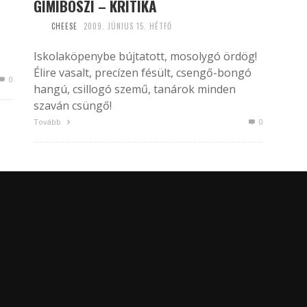
GIMIBOSZI – KRITIKA
CHEESE
2009. JÚNIUS 15. HÉTFŐ
Iskolaköpenybe bújtatott, mosolygó ördög!
Élire vasalt, precízen fésült, csengő-bongó
0
hangú, csillogó szemű, tanárok minden
szaván csüngő!
Tovább
0