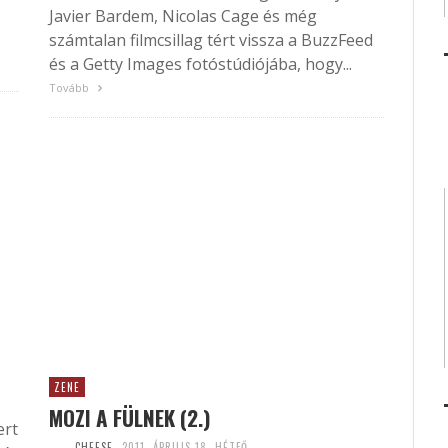
Javier Bardem, Nicolas Cage és még
számtalan filmcsillag tért vissza a BuzzFeed
és a Getty Images fotóstúdiójába, hogy...
Tovább
ZENE
MOZI A FÜLNEK (2.)
ert
CHEESE
2011. ÁPRILIS 18. HÉTFŐ