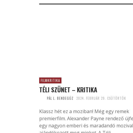
FILMKRITIKA
TÉLI SZÜNET – KRITIKA
PÁL L. BENDEGÚZ
2024. FEBRUÁR 29. CSÜTÖRTÖK
Klassz hét ez a moziban! Még egy remek
premierfilm. Alexander Payne rendező újf
egy nagyon emberi és maradandó moziva
ajándékozott meg minket. A Téli...