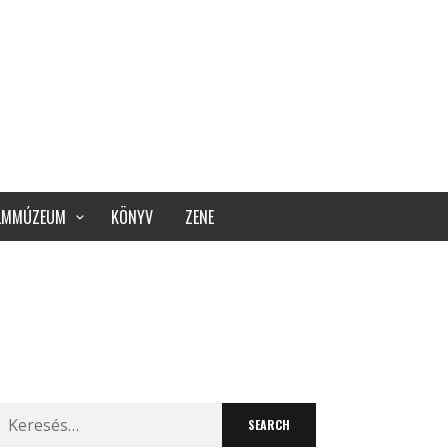
ILMMÚZEUM
KÖNYV
ZENE
Search
for: