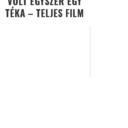
VOLT EGYSZER EGY
TÉKA – TELJES FILM