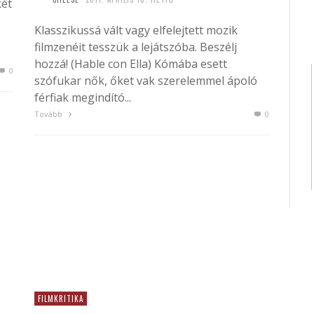
két
Klasszikussá vált vagy elfelejtett mozik
filmzenéit tesszük a lejátszóba. Beszélj
hozzá! (Hable con Ella) Kómába esett
0
szófukar nők, őket vak szerelemmel ápoló
férfiak megindító...
Tovább
0
FILMKRITIKA