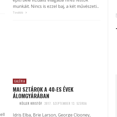
építi bele vizuális világába híres festők
munkáit. Nincs is ezzel baj, a két művészeti...
Tovább
GALÉRIA
MAI SZTÁROK A 40-ES ÉVEK
ÁLOMGYÁRÁBAN
KÖLLER KRISTÓF
2017. SZEPTEMBER 13. SZERDA
ell
Idris Elba, Brie Larson, George Clooney,