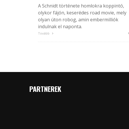
A Schnidt története homlokra koppintó,
olykor fájón, keserédes road movie, mely
olyan úton robog, amin embermilliók
indulnak el naponta.
Tovább
PARTNEREK