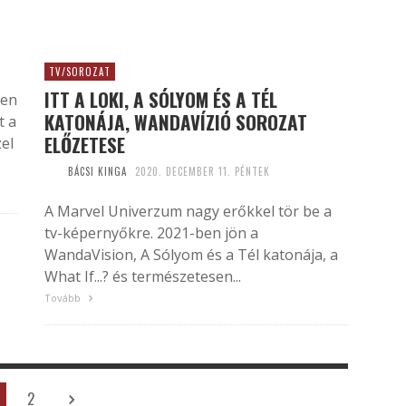
TV/SOROZAT
ITT A LOKI, A SÓLYOM ÉS A TÉL
sen
KATONÁJA, WANDAVÍZIÓ SOROZAT
t a
ELŐZETESE
el
BÁCSI KINGA
2020. DECEMBER 11. PÉNTEK
A Marvel Univerzum nagy erőkkel tör be a
tv-képernyőkre. 2021-ben jön a
WandaVision, A Sólyom és a Tél katonája, a
What If...? és természetesen...
Tovább
2