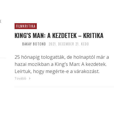
k
FILMKRITIKA
KING’S MAN: A KEZDETEK – KRITIKA
BAKAY BOTOND
2021. DECEMBER 21. KEDD
25 hónapig tologatták, de holnaptól már a
hazai mozikban a King’s Man: A kezdetek.
Leírtuk, hogy megérte-e a várakozást.
Tovább