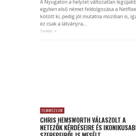
A Nyugaton a helyzet változatlan legújabb
egyben első német feldolgozása a Netflix
kötött ki, pedig jól mutatna moziban is, ig
ez csak a látványra...
Tovább
FILMMÚZEUM
CHRIS HEMSWORTH VÁLASZOLT A
NETEZŐK KÉRDÉSEIRE ÉS IKONIKUSA
SZEREPEIRŐL IS MESÉLT