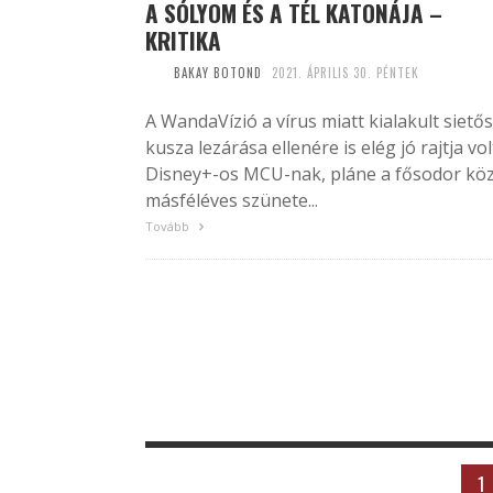
A SÓLYOM ÉS A TÉL KATONÁJA –
KRITIKA
BAKAY BOTOND
2021. ÁPRILIS 30. PÉNTEK
A WandaVízió a vírus miatt kialakult siető
kusza lezárása ellenére is elég jó rajtja vol
Disney+-os MCU-nak, pláne a fősodor köz
másféléves szünete...
Tovább
1