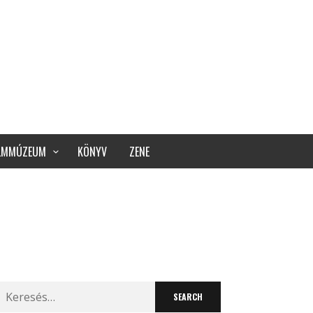
ILMMÚZEUM
KÖNYV
ZENE
Search
for: