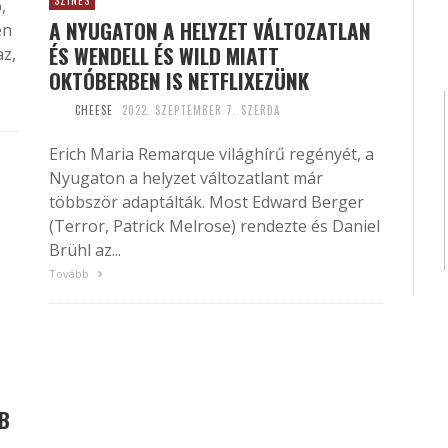
SZÍNES
,
A NYUGATON A HELYZET VÁLTOZATLAN
en
ÉS WENDELL ÉS WILD MIATT
az,
OKTÓBERBEN IS NETFLIXEZÜNK
CHEESE
2022. SZEPTEMBER 7. SZERDA
Erich Maria Remarque világhírű regényét, a
Nyugaton a helyzet változatlant már
többször adaptálták. Most Edward Berger
(Terror, Patrick Melrose) rendezte és Daniel
Brühl az...
Tovább
BB