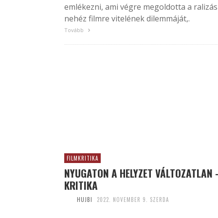
emlékezni, ami végre megoldotta a ralizás
nehéz filmre vitelének dilemmáját,.
Tovább
FILMKRITIKA
NYUGATON A HELYZET VÁLTOZATLAN 
KRITIKA
HUJBI
2022. NOVEMBER 9. SZERDA