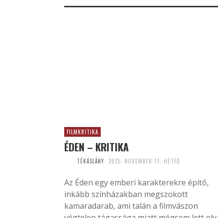
FILMKRITIKA
ÉDEN – KRITIKA
TÉKÁSLÁNY
2025. NOVEMBER 17. HÉTFŐ
Az Éden egy emberi karakterekre építő,
inkább színházakban megszokott
kamaradarab, ami talán a filmvászon
végtelen tágassága miatt mégsem lett ol