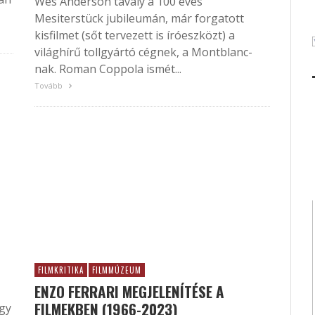
Wes Anderson tavaly a 100 éves
Mesiterstück jubileumán, már forgatott
kisfilmet (sőt tervezett is íróeszközt) a
világhírű tollgyártó cégnek, a Montblanc-
nak. Roman Coppola ismét...
Tovább
FILMKRITIKA
FILMMÚZEUM
ENZO FERRARI MEGJELENÍTÉSE A
FILMEKBEN (1966-2023)
gy