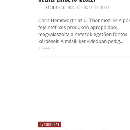
BÁCSI KINGA
2022. JÚNIUS 18. SZOMBAT
Chris Hemsworth az új Thor mozi és A pó
feje netflixes produkció apropójából
megválaszolta a netezők égetően fontos
kérdéseit. A másik két videóban pedig...
Tovább
TV/SOROZAT