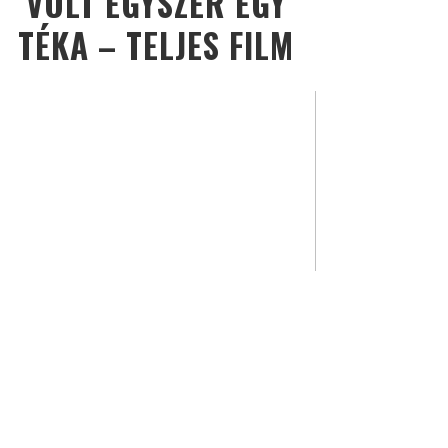
VOLT EGYSZER EGY
TÉKA – TELJES FILM