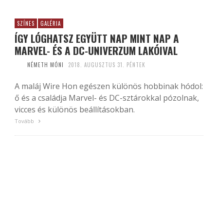
SZÍNES
GALÉRIA
ÍGY LÓGHATSZ EGYÜTT NAP MINT NAP A
MARVEL- ÉS A DC-UNIVERZUM LAKÓIVAL
NÉMETH MÓNI
2018. AUGUSZTUS 31. PÉNTEK
A maláj Wire Hon egészen különös hobbinak hódol:
ő és a családja Marvel- és DC-sztárokkal pózolnak,
vicces és különös beállításokban.
Tovább