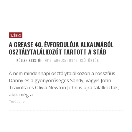
SZÍNES
A GREASE 40. ÉVFORDULÓJA ALKALMÁBÓL
OSZTÁLYTALÁLKOZÓT TARTOTT A STÁB
KÖLLER KRISTÓF
2018. AUGUSZTUS 16. CSÜTÖRTÖK
A nem mindennapi osztálytalálkozón a rosszfiús
Danny és a gyönyörűséges Sandy, vagyis John
Travolta és Olivia Newton John is újra találkoztak,
akik még a...
Tovább