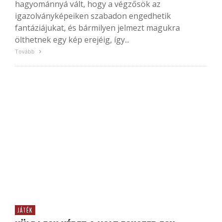
hagyománnyá vált, hogy a végzősök az
igazolványképeiken szabadon engedhetik
fantáziájukat, és bármilyen jelmezt magukra
ölthetnek egy kép erejéig, így...
Tovább
JÁTÉK