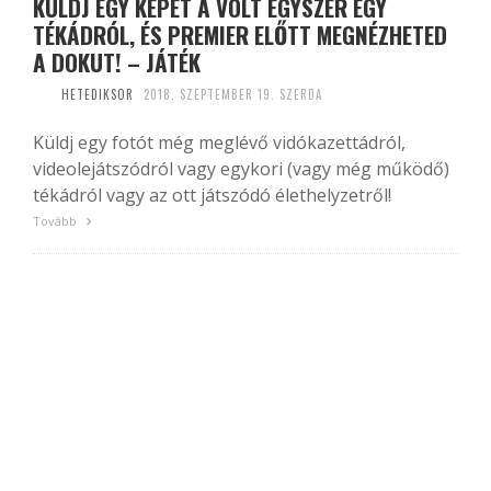
KÜLDJ EGY KÉPET A VOLT EGYSZER EGY
TÉKÁDRÓL, ÉS PREMIER ELŐTT MEGNÉZHETED
A DOKUT! – JÁTÉK
HETEDIKSOR
2018. SZEPTEMBER 19. SZERDA
Küldj egy fotót még meglévő vidókazettádról,
videolejátszódról vagy egykori (vagy még működő)
tékádról vagy az ott játszódó élethelyzetről!
Tovább