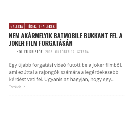
GALÉRIA
HÍREK, TRAILEREK
NEM AKÁRMELYIK BATMOBILE BUKKANT FEL A
JOKER FILM FORGATÁSÁN
KÖLLER KRISTÓF
2018. OKTÓBER 17. SZERDA
Egy újabb forgatási videó futott be a Joker filmből,
ami ezúttal a rajongók számára a legérdekesebb
kérdést veti fel. Ugyanis az hagyján, hogy egy...
Tovább