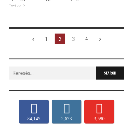
Tovább
1
2
3
4
Search
for:
84,145
2,673
3,580