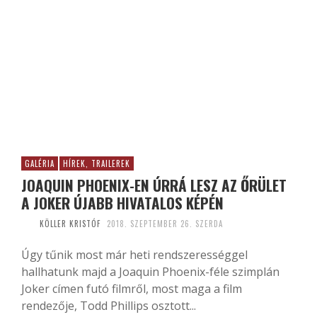
GALÉRIA
HÍREK, TRAILEREK
JOAQUIN PHOENIX-EN ÚRRÁ LESZ AZ ŐRÜLET
A JOKER ÚJABB HIVATALOS KÉPÉN
KÖLLER KRISTÓF
2018. SZEPTEMBER 26. SZERDA
Úgy tűnik most már heti rendszerességgel
hallhatunk majd a Joaquin Phoenix-féle szimplán
Joker címen futó filmről, most maga a film
rendezője, Todd Phillips osztott...