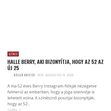
SZÍNES
HALLE BERRY, AKI BIZONYÍTJA, HOGY AZ 52 AZ
ÚJ 25
KÖLLER KRISTÓF
2018. AUGUSZTUS 14. KEDD
A ma 52 éves Berry Instagram-fiókját nézegetve
felmerül az emberben, hogy a jóga istennője is
lehetett volna. A színésznő posztjai bizonyítják,
hogy az 52...
Tovább