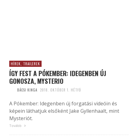
HÍREK, TRAILEREK
ÍGY FEST A PÓKEMBER: IDEGENBEN ÚJ
GONOSZA, MYSTERIO
BÁCSI KINGA
2018. OKTÓBER 1. HÉTFŐ
A Pókember: Idegenben új forgatási videóin és
képein láthatjuk elsőként Jake Gyllenhaalt, mint
Mysteriót.
Tovább