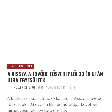
HÍREK, TRAILEREK
A VISSZA A JÖVŐBE FŐSZEREPLŐI 33 ÉV UTÁN
ÚJRA EGYESÜLTEK
KÖLLER KRISTÓF
2018. AUGUSZTUS 13. HÉTFŐ
A kultklasszikus időutazó kaland, a Vissza a jövőbe
főszereplői 33 évvel a film bemutatóját követően
újraegyesültek egy fotó erejéig.