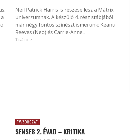
us.
Neil Patrick Harris is részese lesz a Mátrix
 a
univerzumnak. A készülő 4. rész stábjából
eo
már négy fontos színészt ismerünk: Keanu
Reeves (Neo) és Carrie-Anne...
Tovább
TV/SOROZAT
SENSE8 2. ÉVAD – KRITIKA