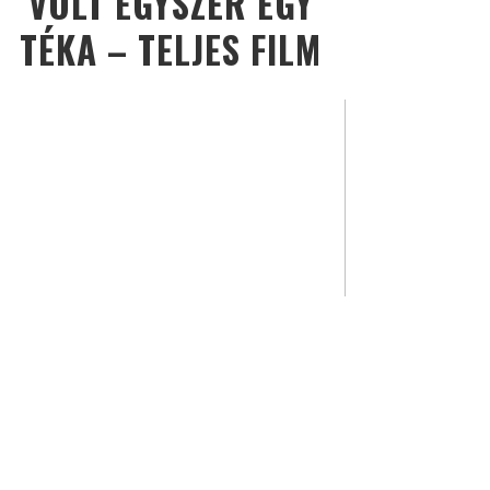
VOLT EGYSZER EGY
TÉKA – TELJES FILM