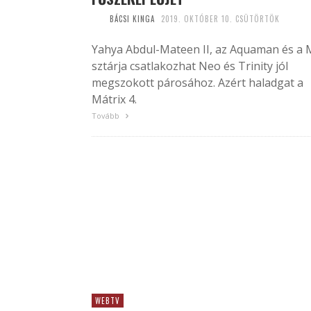
BÁCSI KINGA
2019. OKTÓBER 10. CSÜTÖRTÖK
Yahya Abdul-Mateen II, az Aquaman és a 
sztárja csatlakozhat Neo és Trinity jól
megszokott párosához. Azért haladgat a
Mátrix 4.
Tovább
WEBTV