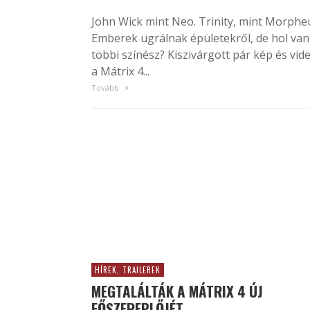
John Wick mint Neo. Trinity, mint Morphe
Emberek ugrálnak épületekről, de hol van
többi színész? Kiszivárgott pár kép és vid
a Mátrix 4...
Tovább
HÍREK, TRAILEREK
MEGTALÁLTÁK A MÁTRIX 4 ÚJ
FŐSZEREPLŐJÉT