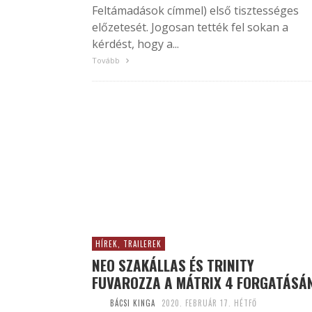
Feltámadások címmel) első tisztességes
előzetesét. Jogosan tették fel sokan a
kérdést, hogy a...
Tovább
HÍREK, TRAILEREK
NEO SZAKÁLLAS ÉS TRINITY
FUVAROZZA A MÁTRIX 4 FORGATÁSÁ
BÁCSI KINGA
2020. FEBRUÁR 17. HÉTFŐ