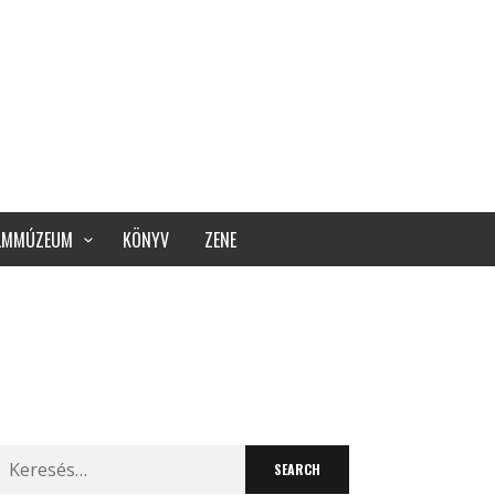
ILMMÚZEUM
KÖNYV
ZENE
Search
for: