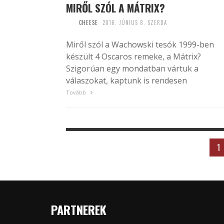
MIRŐL SZÓL A MÁTRIX?
CHEESE
2016. JÚNIUS 8. SZERDA
Miről szól a Wachowski tesók 1999-ben
készült 4 Oscaros remeke, a Mátrix?
Szigorúan egy mondatban vártuk a
válaszokat, kaptunk is rendesen
Tovább
1
PARTNEREK