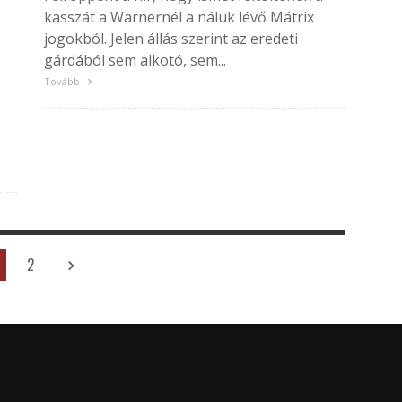
kasszát a Warnernél a náluk lévő Mátrix
jogokból. Jelen állás szerint az eredeti
gárdából sem alkotó, sem...
Tovább
2