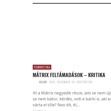
FILMKRITIKA
MÁTRIX FELTÁMADÁSOK – KRITIKA
HUJBI
2021. DECEMBER 23. CSÜTÖRTÖK
Itt a Mátrix negyedik része, ami se nem újí
se nem bátor, kérdés, volt-e bárki is, aki e
várta el tőle? Neo élt, él,...
Tovább