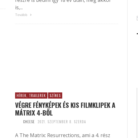
részre is beülni így 18 év után, még akkor
is,...
Tovább
HÍREK, TRAILEREK
SZÍNES
VÉGRE FÉNYKÉPEK ÉS KIS FILMKLIPEK A
MÁTRIX 4-BŐL
CHEESE
2021. SZEPTEMBER 8. SZERDA
A The Matrix: Resurrections, ami a 4. rész