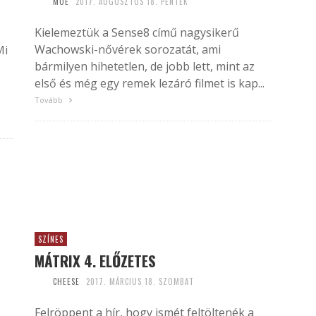
MOE
2017. AUGUSZTUS 18. PÉNTEK
Kielemeztük a Sense8 című nagysikerű
Wachowski-nővérek sorozatát, ami
Mi
bármilyen hihetetlen, de jobb lett, mint az
első és még egy remek lezáró filmet is kap...
Tovább
SZÍNES
MÁTRIX 4. ELŐZETES
CHEESE
2017. MÁRCIUS 18. SZOMBAT
Felröppent a hír, hogy ismét feltöltenék a