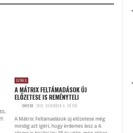
SZÍNES
A MÁTRIX FELTÁMADÁSOK ÚJ
ELŐZETESE IS REMÉNYTELI
CHEESE
2021. DECEMBER 6. HÉTFŐ
tó,
zt
A Mátrix: Feltámadások új előzetese még
mindig azt ígéri, hogy érdemes lesz a 4.