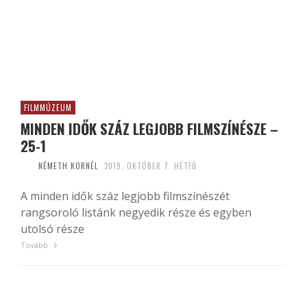
FILMMÚZEUM
MINDEN IDŐK SZÁZ LEGJOBB FILMSZÍNÉSZE –
25-1
NÉMETH KORNÉL
2019. OKTÓBER 7. HÉTFŐ
A minden idők száz legjobb filmszínészét
rangsoroló listánk negyedik része és egyben
utolsó része
Tovább