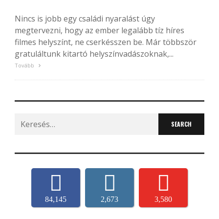
Nincs is jobb egy családi nyaralást úgy
megtervezni, hogy az ember legalább tíz híres
filmes helyszínt, ne cserkésszen be. Már többször
gratuláltunk kitartó helyszínvadászoknak,...
Tovább
Search
for:
84,145
2,673
3,580