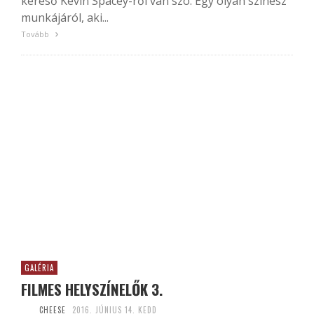
kereső Kevin Spacey-ről van szó. Egy olyan színész
munkájáról, aki...
Tovább
GALÉRIA
FILMES HELYSZÍNELŐK 3.
CHEESE
2016. JÚNIUS 14. KEDD