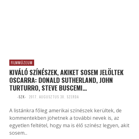
FILMMÚZEUM
KIVÁLÓ SZÍNÉSZEK, AKIKET SOSEM JELÖLTEK
OSCARRA: DONALD SUTHERLAND, JOHN
TURTURRO, STEVE BUSCEMI…
-SZK-
2017. AUGUSZTUS 30. SZERDA
A listánkra főleg amerikai színészek kerültek, de
kommentekben jöhetnek a további nevek is, az
egyetlen feltétel, hogy ma is élő színész legyen, akit
sosem...