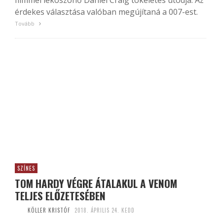
filmmel leköszönő Daniel Craig tökéletes utódja. Az
érdekes választása valóban megújítaná a 007-est.
Tovább
SZÍNES
TOM HARDY VÉGRE ÁTALAKUL A VENOM
TELJES ELŐZETESÉBEN
KÖLLER KRISTÓF
2018. ÁPRILIS 24. KEDD