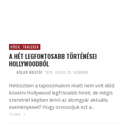
HÍREK, TRAILEREK
A HÉT LEGFONTOSABB TÖRTÉNÉSEI
HOLLYWOODBÓL
KÖLLER KRISTÓF
2018. JÚLIUS 29. VASÁRNAP
Hétközben a taposómalom miatt nem volt időd
követni Hollywood legfrissebb híreit, de mégis
szeretnél képben lenni az álomgyár aktuális
eseményeivel? Hogy orvosoljuk ezt a...
Tovább