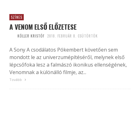
SZÍNES
A VENOM ELSŐ ELŐZETESE
KÖLLER KRISTÓF
2018. FEBRUÁR 8. CSÜTÖRTÖK
A Sony A csodálatos Pókembert követően sem
mondott le az univerzumépítéséről, melynek első
lépcsőfoka lesz a falmászó ikonikus ellenségének,
Venomnak a különálló filmje, az...
Tovább