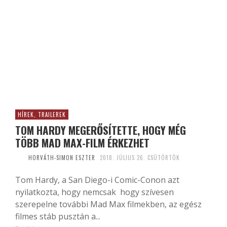
HÍREK, TRAILEREK
TOM HARDY MEGERŐSÍTETTE, HOGY MÉG
TÖBB MAD MAX-FILM ÉRKEZHET
HORVÁTH-SIMON ESZTER
2018. JÚLIUS 26. CSÜTÖRTÖK
Tom Hardy, a San Diego-i Comic-Conon azt
nyilatkozta, hogy nemcsak hogy szívesen
szerepelne további Mad Max filmekben, az egész
filmes stáb pusztán a...