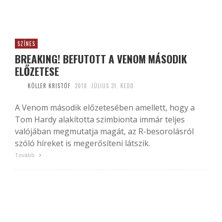
SZÍNES
BREAKING! BEFUTOTT A VENOM MÁSODIK
ELŐZETESE
KÖLLER KRISTÓF
2018. JÚLIUS 31. KEDD
A Venom második előzetesében amellett, hogy a
Tom Hardy alakította szimbionta immár teljes
valójában megmutatja magát, az R-besorolásról
szóló híreket is megerősíteni látszik.
Tovább