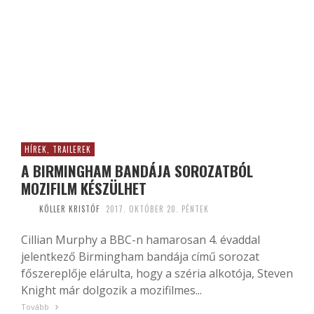
HÍREK, TRAILEREK
A BIRMINGHAM BANDÁJA SOROZATBÓL
MOZIFILM KÉSZÜLHET
KÖLLER KRISTÓF
2017. OKTÓBER 20. PÉNTEK
Cillian Murphy a BBC-n hamarosan 4. évaddal
jelentkező Birmingham bandája című sorozat
főszereplője elárulta, hogy a széria alkotója, Steven
Knight már dolgozik a mozifilmes...
Tovább