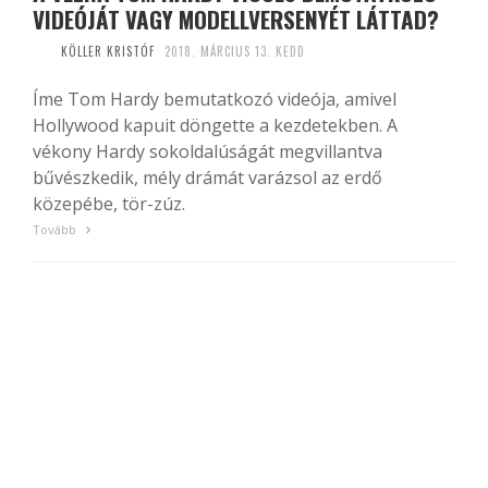
VIDEÓJÁT VAGY MODELLVERSENYÉT LÁTTAD?
KÖLLER KRISTÓF
2018. MÁRCIUS 13. KEDD
Íme Tom Hardy bemutatkozó videója, amivel
Hollywood kapuit döngette a kezdetekben. A
vékony Hardy sokoldalúságát megvillantva
bűvészkedik, mély drámát varázsol az erdő
közepébe, tör-zúz.
Tovább