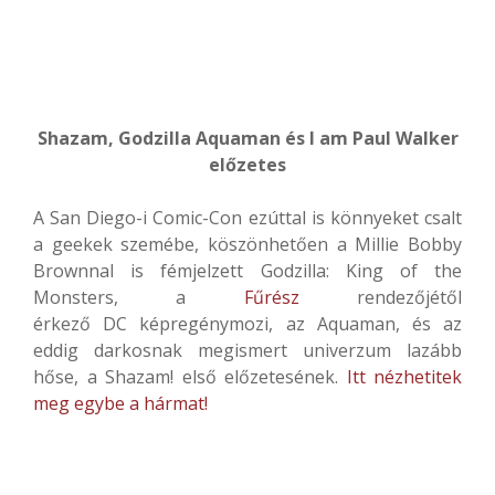
Shazam, Godzilla Aquaman és I am Paul Walker
előzetes
A San Diego-i Comic-Con ezúttal is könnyeket csalt
a geekek szemébe, köszönhetően a Millie Bobby
Brownnal is fémjelzett Godzilla: King of the
Monsters, a
Fűrész
rendezőjétől
érkező DC képregénymozi, az Aquaman, és az
eddig darkosnak megismert univerzum lazább
hőse, a Shazam! első előzetesének.
Itt nézhetitek
meg egybe a hármat!