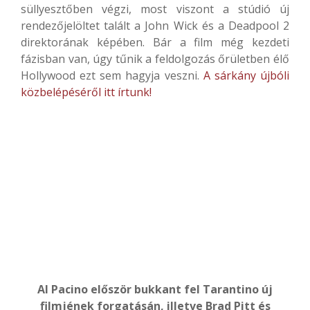
süllyesztőben végzi, most viszont a stúdió új
rendezőjelöltet talált a John Wick és a Deadpool 2
direktorának képében. Bár a film még kezdeti
fázisban van, úgy tűnik a feldolgozás őrületben élő
Hollywood ezt sem hagyja veszni.
A sárkány újbóli
közbelépéséről itt írtunk!
Al Pacino először bukkant fel Tarantino új
filmjének forgatásán, illetve Brad Pitt és