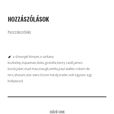
HOZZÁSZÓLÁSOK
hozzászólás
a dzsungel könyve
a sarkany
kozbelep
Aquaman
doku
godzilla
henry cavill
james
bond
joker
mad max
maugli
netflix
paul walker
robert de
niro
shazam
star wars IX
tom hardy
trailer
volt egyszer egy
hollywood
ELŐZŐ CIKK