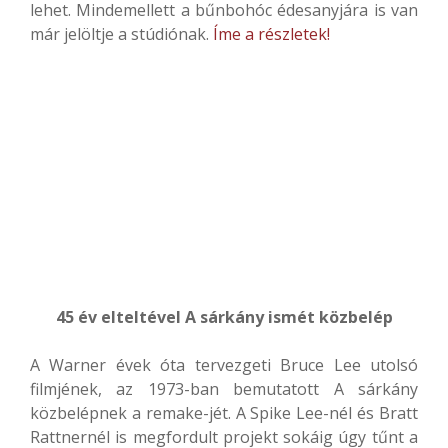
lehet. Mindemellett a bűnbohóc édesanyjára is van
már jelöltje a stúdiónak.
Íme a részletek!
45 év elteltével A sárkány ismét közbelép
A Warner évek óta tervezgeti Bruce Lee utolsó
filmjének, az 1973-ban bemutatott A sárkány
közbelépnek a remake-jét. A Spike Lee-nél és Bratt
Rattnernél is megfordult projekt sokáig úgy tűnt a