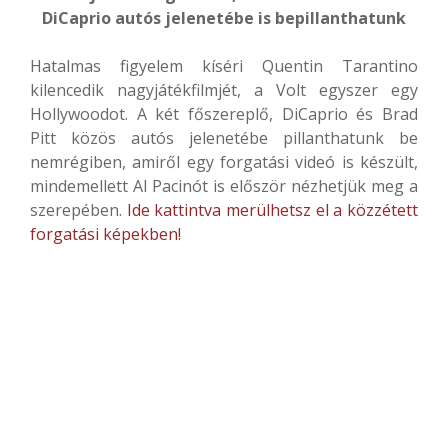
DiCaprio autós jelenetébe is bepillanthatunk
Hatalmas figyelem kíséri Quentin Tarantino
kilencedik nagyjátékfilmjét, a Volt egyszer egy
Hollywoodot. A két főszereplő, DiCaprio és Brad
Pitt közös autós jelenetébe pillanthatunk be
nemrégiben, amiről egy forgatási videó is készült,
mindemellett Al Pacinót is először nézhetjük meg a
szerepében.
Ide kattintva merülhetsz el a közzétett
forgatási képekben!