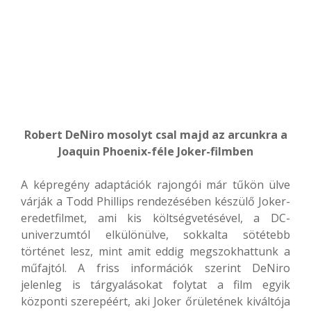
Robert DeNiro mosolyt csal majd az arcunkra a
Joaquin Phoenix-féle Joker-filmben
A képregény adaptációk rajongói már tűkön ülve
várják a Todd Phillips rendezésében készülő Joker-
eredetfilmet, ami kis költségvetésével, a DC-
univerzumtól elkülönülve, sokkalta sötétebb
történet lesz, mint amit eddig megszokhattunk a
műfajtól. A friss információk szerint DeNiro
jelenleg is tárgyalásokat folytat a film egyik
központi szerepéért, aki Joker őrületének kiváltója