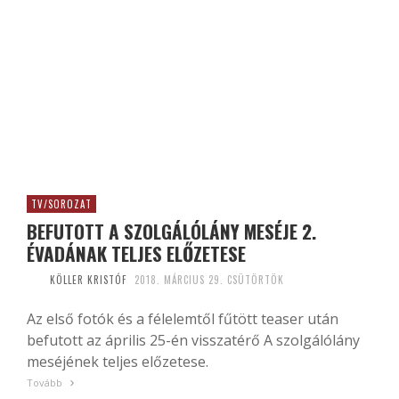
TV/SOROZAT
BEFUTOTT A SZOLGÁLÓLÁNY MESÉJE 2.
ÉVADÁNAK TELJES ELŐZETESE
KÖLLER KRISTÓF
2018. MÁRCIUS 29. CSÜTÖRTÖK
Az első fotók és a félelemtől fűtött teaser után
befutott az április 25-én visszatérő A szolgálólány
meséjének teljes előzetese.
Tovább