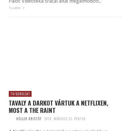
Palóc Videotéka srácai által megálmodott...
Tovább
TV/SOROZAT
TAVALY A DARKOT VÁRTUK A NETFLIXEN,
MOST A THE RAINT
KÖLLER KRISTÓF
2018. MÁRCIUS 23. PÉNTEK