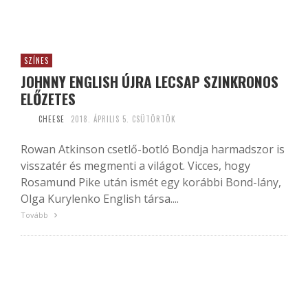
SZÍNES
JOHNNY ENGLISH ÚJRA LECSAP SZINKRONOS
ELŐZETES
CHEESE
2018. ÁPRILIS 5. CSÜTÖRTÖK
Rowan Atkinson csetlő-botló Bondja harmadszor is
visszatér és megmenti a világot. Vicces, hogy
Rosamund Pike után ismét egy korábbi Bond-lány,
Olga Kurylenko English társa....
Tovább