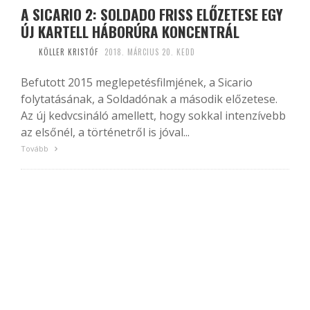
A SICARIO 2: SOLDADO FRISS ELŐZETESE EGY
ÚJ KARTELL HÁBORÚRA KONCENTRÁL
KÖLLER KRISTÓF
2018. MÁRCIUS 20. KEDD
Befutott 2015 meglepetésfilmjének, a Sicario
folytatásának, a Soldadónak a második előzetese.
Az új kedvcsináló amellett, hogy sokkal intenzívebb
az elsőnél, a történetről is jóval...
Tovább