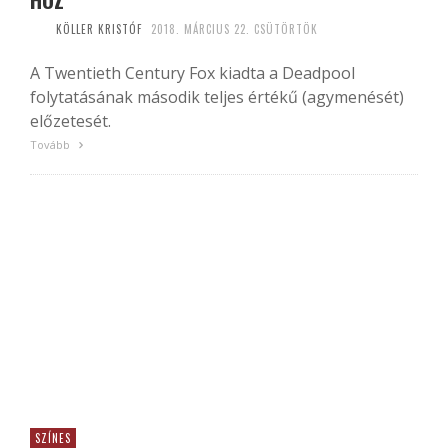
KÖLLER KRISTÓF
2018. MÁRCIUS 22. CSÜTÖRTÖK
A Twentieth Century Fox kiadta a Deadpool
folytatásának második teljes értékű (agymenését)
előzetesét.
Tovább
SZÍNES