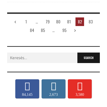
1
…
79
80
81
82
83
84
85
…
95
Search
for:
84,145
2,673
3,580