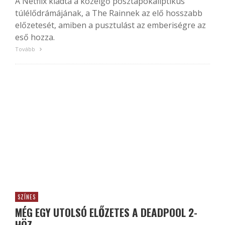
A Netflix kiadta a közelgő posztapokaliptikus
túlélődrámájának, a The Rainnek az elő hosszabb
előzetesét, amiben a pusztulást az emberiségre az
eső hozza.
Tovább
SZÍNES
MÉG EGY UTOLSÓ ELŐZETES A DEADPOOL 2-
HÖZ