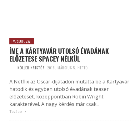
TV/SOROZAT
ÍME A KÁRTYAVÁR UTOLSÓ ÉVADÁNAK
ELŐZETESE SPACEY NÉLKÜL
KÖLLER KRISTÓF
2018. MÁRCIUS 5. HÉTFŐ
A Netflix az Oscar-díjátadón mutatta be a Kártyavár
hatodik és egyben utolsó évadának teaser
előzetesét, középpontban Robin Wright
karakterével. A nagy kérdés már csak...
Tovább