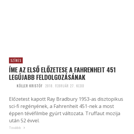
SZÍNES
ÍME AZ ELSŐ ELŐZETESE A FAHRENHEIT 451
LEGÚJABB FELDOLGOZÁSÁNAK
KÖLLER KRISTÓF
2018. FEBRUÁR 27. KEDD
Előzetest kapott Ray Bradbury 1953-as disztopikus
sci-fi regényének, a Fahrenheit 451-nek a most
éppen tévéfilmbe gyúrt változata. Truffaut mozija
után 52 évvel.
Tovább