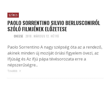
SZÍNES
PAOLO SORRENTINO SILVIO BERLUSCONIRÓL
SZÓLÓ FILMJÉNEK ELŐZETESE
CHEESE
2018. MÁRCIUS 12. HÉTFŐ
Paolo Sorrentino A nagy szépség óta az a rendező,
akinek minden új moziját óriási figyelem övezi, az
Ifjúság és Az ifjú pápa tévésorozata erre a
népszerűségre...
Tovább