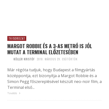
TV/SOROZAT
MARGOT ROBBIE ÉS A 3-AS METRÓ IS JÓL
MUTAT A TERMINAL ELŐZETESÉBEN
KÖLLER KRISTÓF
2018. MÁRCIUS 29. CSÜTÖRTÖK
Már régóta tudjuk, hogy Budapest a filmgyártás
középpontja, ezt bizonyítja a Margot Robbie és a
Simon Pegg főszereplésével készült neo-noir film, a
Terminal első...
Tovább